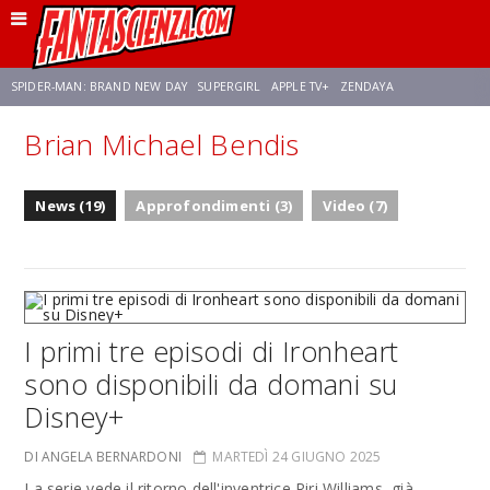
SPIDER-MAN: BRAND NEW DAY
SUPERGIRL
APPLE TV+
ZENDAYA
Brian Michael Bendis
FRANCO RICCIARDIELLO
AVENGERS: DOOMSDAY
STAR TREK
NETFLIX
News (19)
Approfondimenti (3)
Video (7)
SADIE SINK
STAR TREK: STRANGE NEW WORLDS
I primi tre episodi di Ironheart
sono disponibili da domani su
Disney+
DI ANGELA BERNARDONI
MARTEDÌ 24 GIUGNO 2025
La serie vede il ritorno dell'inventrice Riri Williams, già