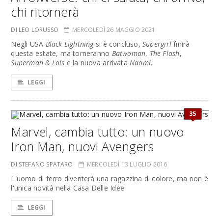
chi ritornerà
DI LEO LORUSSO
MERCOLEDÌ 26 MAGGIO 2021
Negli USA
Black Lightning
si è concluso,
Supergirl
finirà
questa estate, ma torneranno
Batwoman
,
The Flash
,
Superman & Lois
e la nuova arrivata
Naomi
.
LEGGI
35
Marvel, cambia tutto: un nuovo
Iron Man, nuovi Avengers
DI STEFANO SPATARO
MERCOLEDÌ 13 LUGLIO 2016
L'uomo di ferro diventerà una ragazzina di colore, ma non è
l'unica novità nella Casa Delle Idee
LEGGI