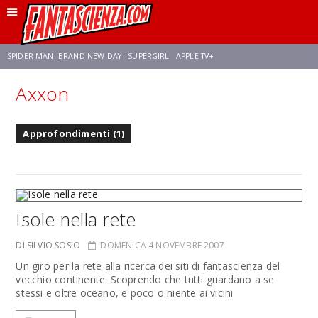
SPIDER-MAN: BRAND NEW DAY
SUPERGIRL
APPLE TV+
Axxon
FRANCO RICCIARDIELLO
ZENDAYA
STAR TREK
AVENGERS: DOOMSDAY
Approfondimenti (1)
NETFLIX
SADIE SINK
CELIA ROSE GOODING
Isole nella rete
DI SILVIO SOSIO
DOMENICA 4 NOVEMBRE 2007
Un giro per la rete alla ricerca dei siti di fantascienza del
vecchio continente. Scoprendo che tutti guardano a se
stessi e oltre oceano, e poco o niente ai vicini