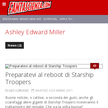
SPIDER-MAN: BRAND NEW DAY
SUPERGIRL
APPLE TV+
Ashley Edward Miller
FRANCO RICCIARDIELLO
ZENDAYA
STAR TREK
AVENGERS: DOOMSDAY
News (2)
NETFLIX
SADIE SINK
CELIA ROSE GOODING
43
Preparatevi al reboot di Starship
Troopers
DI LEO LORUSSO
MARTEDÌ 6 DICEMBRE 2011
Buone notizie, o cattive, a seconda dei gusti, anche gli
scarafaggi alieni giganti di
Starship Troopers
riceveranno il
trattamento del remake. Che sia la volta buona?