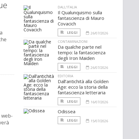
que
DALL'ITALIA
Il Qualunquismo sulla
fantascienza di Mauro
Covacich
ia
LEGGI
26/07/2026
che
CONTAMINAZIONI
Da qualche parte nel
tempo: la fantascienza
degli Iron Maiden
LEGGI
26/07/2026
EDITORIA
Dall’antichità alla Golden
Age: ecco la storia della
fantascienza letteraria
LEGGI
16/07/2026
Odissea
i web-
LEGGI
15/07/2026
verà