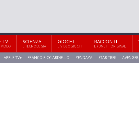
E TV
SCIENZA
GIOCHI
RACCONTI
 VIDEO
E TECNOLOGIA
E VIDEOGIOCHI
E FUMETTI ORIGINALI
APPLE TV+
FRANCO RICCIARDIELLO
ZENDAYA
STAR TREK
AVENGER