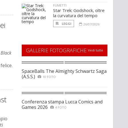
FUMETTI
Star Trek: Godshock, oltre
la curvatura del tempo
ei
LEGGI
26/07/2026
GALLERIE FOTOGRAFICHE
Vedi tutte
i
Black
elice.
SpaceBalls The Almighty Schwartz Saga
(A.S.S.)
10 FOTO
st
Conferenza stampa Lucca Comics and
Games 2026
4 FOTO
mpio
ti