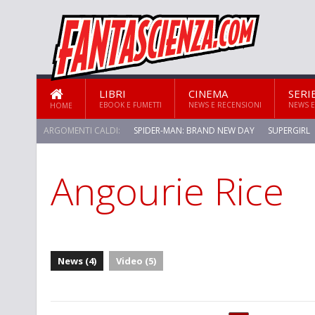
LIBRI
CINEMA
SERI
EBOOK E FUMETTI
NEWS E RECENSIONI
NEWS E
HOME
ARGOMENTI CALDI:
SPIDER-MAN: BRAND NEW DAY
SUPERGIRL
Angourie Rice
STAR TREK: STRANGE NEW WORLDS
News (4)
Video (5)