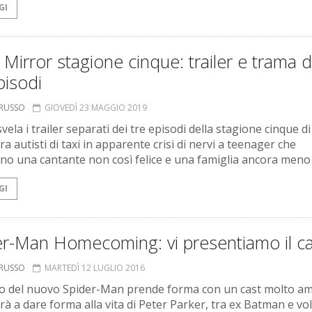
GI
 Mirror stagione cinque: trailer e trama d
pisodi
ORUSSO
GIOVEDÌ 23 MAGGIO 2019
svela i trailer separati dei tre episodi della stagione cinque d
tra autisti di taxi in apparente crisi di nervi a teenager che
ano una cantante non così felice e una famiglia ancora meno f
GI
er-Man Homecoming: vi presentiamo il ca
ORUSSO
MARTEDÌ 12 LUGLIO 2016
o del nuovo Spider-Man prende forma con un cast molto a
rà a dare forma alla vita di Peter Parker, tra ex Batman e vol