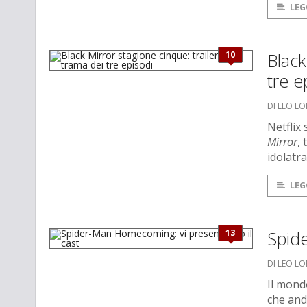
LEG
10
Black
tre e
DI LEO L
Netflix 
Mirror
, 
idolatr
LEG
13
Spid
DI LEO L
Il mond
che and