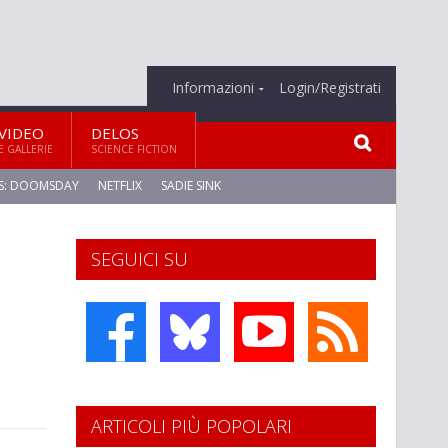
Informazioni
Login/Registrati
VIDEO
DELOS
E GALLERIE
SCIENCE FICTION
S: DOOMSDAY
NETFLIX
SADIE SINK
SEGUICI SU
ARTICOLI PIÙ POPOLARI