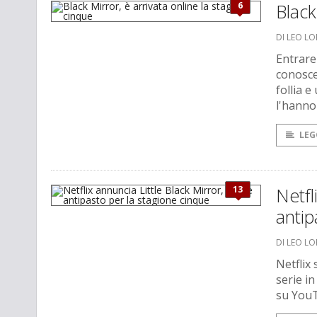
6
Black
DI LEO L
Entrare 
conosce
follia 
l'hanno
LEG
13
Netfl
antip
DI LEO L
Netflix
serie i
su YouT