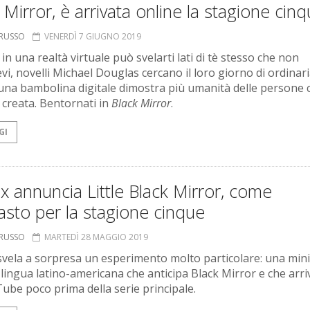
 Mirror, è arrivata online la stagione cin
ORUSSO
VENERDÌ 7 GIUGNO 2019
in una realtà virtuale può svelarti lati di tè stesso che non
vi, novelli Michael Douglas cercano il loro giorno di ordinar
e una bambolina digitale dimostra più umanità delle persone 
 creata. Bentornati in
Black Mirror
.
GI
ix annuncia Little Black Mirror, come
asto per la stagione cinque
ORUSSO
MARTEDÌ 28 MAGGIO 2019
 svela a sorpresa un esperimento molto particolare: una min
n lingua latino-americana che anticipa Black Mirror e che arri
ube poco prima della serie principale.