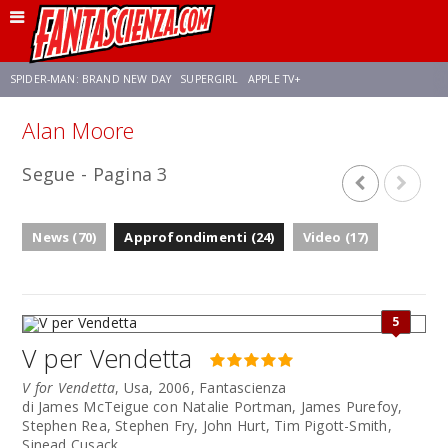
SPIDER-MAN: BRAND NEW DAY
SUPERGIRL
APPLE TV+
Alan Moore
FRANCO RICCIARDIELLO
ZENDAYA
STAR TREK
AVENGERS: DOOMSDAY
Segue - Pagina 3
NETFLIX
SADIE SINK
CELIA ROSE GOODING
News (70)
Approfondimenti (24)
Video (17)
5
V per Vendetta
V for Vendetta
, Usa, 2006, Fantascienza
di James McTeigue con Natalie Portman, James Purefoy,
Stephen Rea, Stephen Fry, John Hurt, Tim Pigott-Smith,
Sinead Cusack