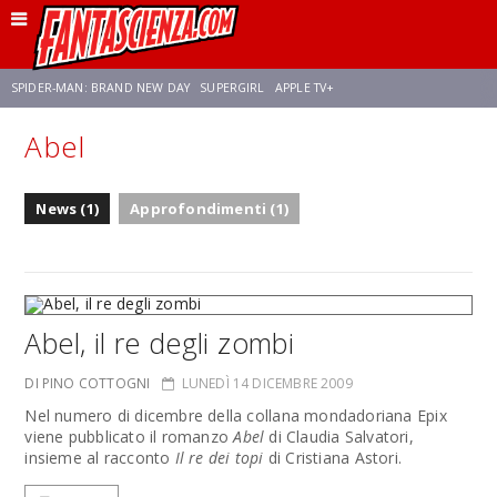
SPIDER-MAN: BRAND NEW DAY
SUPERGIRL
APPLE TV+
Abel
FRANCO RICCIARDIELLO
ZENDAYA
STAR TREK
AVENGERS: DOOMSDAY
News (1)
Approfondimenti (1)
NETFLIX
SADIE SINK
STAR TREK: STRANGE NEW WORLDS
Abel, il re degli zombi
DI PINO COTTOGNI
LUNEDÌ 14 DICEMBRE 2009
Nel numero di dicembre della collana mondadoriana Epix
viene pubblicato il romanzo
Abel
di Claudia Salvatori,
insieme al racconto
Il re dei topi
di Cristiana Astori.