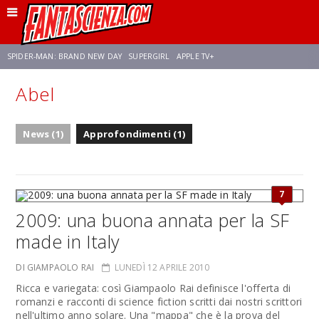
SPIDER-MAN: BRAND NEW DAY
SUPERGIRL
APPLE TV+
Abel
FRANCO RICCIARDIELLO
ZENDAYA
STAR TREK
AVENGERS: DOOMSDAY
News (1)
Approfondimenti (1)
NETFLIX
SADIE SINK
CELIA ROSE GOODING
7
2009: una buona annata per la SF
made in Italy
DI GIAMPAOLO RAI
LUNEDÌ 12 APRILE 2010
Ricca e variegata: così Giampaolo Rai definisce l'offerta di
romanzi e racconti di science fiction scritti dai nostri scrittori
nell'ultimo anno solare. Una "mappa" che è la prova del