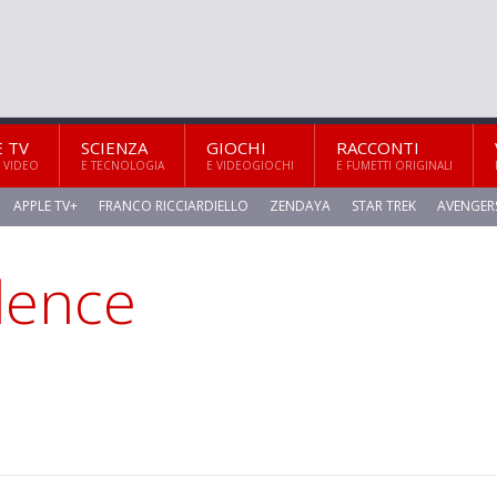
E TV
SCIENZA
GIOCHI
RACCONTI
 VIDEO
E TECNOLOGIA
E VIDEOGIOCHI
E FUMETTI ORIGINALI
APPLE TV+
FRANCO RICCIARDIELLO
ZENDAYA
STAR TREK
AVENGER
olence