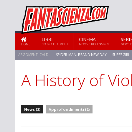
LIBRI
CINEMA
SERI
EBOOK E FUMETTI
NEWS E RECENSIONI
NEWS E
HOME
ARGOMENTI CALDI:
SPIDER-MAN: BRAND NEW DAY
SUPERGIRL
A History of Vi
STAR TREK: STRANGE NEW WORLDS
News (2)
Approfondimenti (2)