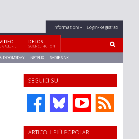
Informazioni
Login/Registrati
VIDEO
DELOS
E GALLERIE
SCIENCE FICTION
S: DOOMSDAY
NETFLIX
SADIE SINK
SEGUICI SU
ARTICOLI PIÙ POPOLARI