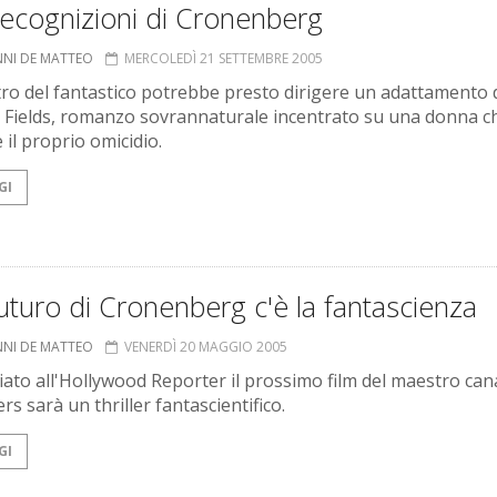
recognizioni di Cronenberg
NNI DE MATTEO
MERCOLEDÌ 21 SETTEMBRE 2005
tro del fantastico potrebbe presto dirigere un adattamento 
Fields, romanzo sovrannaturale incentrato su una donna c
 il proprio omicidio.
GI
uturo di Cronenberg c'è la fantascienza
NNI DE MATTEO
VENERDÌ 20 MAGGIO 2005
ato all'Hollywood Reporter il prossimo film del maestro can
ers sarà un thriller fantascientifico.
GI