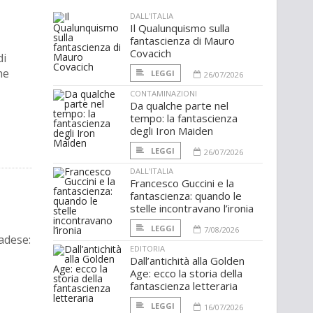
DALL'ITALIA
Il Qualunquismo sulla
fantascienza di Mauro
Covacich
di
he
LEGGI
26/07/2026
CONTAMINAZIONI
Da qualche parte nel
tempo: la fantascienza
degli Iron Maiden
LEGGI
26/07/2026
DALL'ITALIA
Francesco Guccini e la
fantascienza: quando le
stelle incontravano l’ironia
LEGGI
7/08/2026
adese:
EDITORIA
Dall’antichità alla Golden
Age: ecco la storia della
fantascienza letteraria
LEGGI
16/07/2026