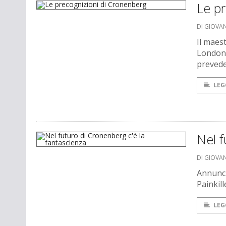
Le p
DI GIOVA
Il maes
London 
prevede
LEG
Nel f
DI GIOVA
Annunci
Painkill
LEG