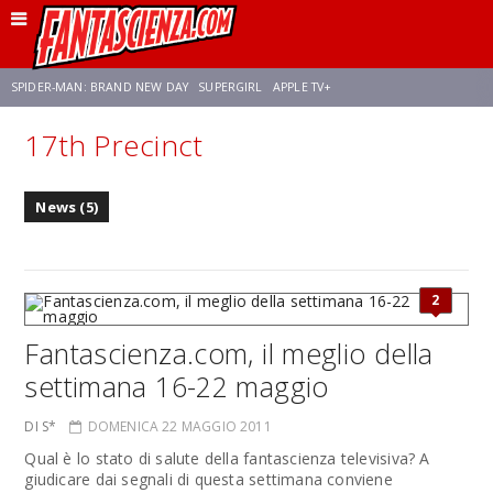
SPIDER-MAN: BRAND NEW DAY
SUPERGIRL
APPLE TV+
17th Precinct
FRANCO RICCIARDIELLO
ZENDAYA
AVENGERS: DOOMSDAY
STAR TREK
News (5)
NETFLIX
SADIE SINK
CELIA ROSE GOODING
2
Fantascienza.com, il meglio della
settimana 16-22 maggio
DI S*
DOMENICA 22 MAGGIO 2011
Qual è lo stato di salute della fantascienza televisiva? A
giudicare dai segnali di questa settimana conviene