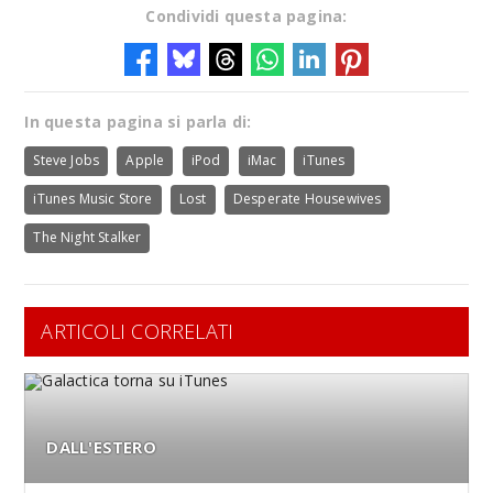
Condividi questa pagina:
In questa pagina si parla di:
Steve Jobs
Apple
iPod
iMac
iTunes
iTunes Music Store
Lost
Desperate Housewives
The Night Stalker
ARTICOLI CORRELATI
DALL'ESTERO