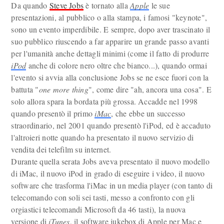
Da quando
Steve Jobs
è tornato alla
Apple
le sue
presentazioni, al pubblico o alla stampa, i famosi "keynote",
sono un evento imperdibile. E sempre, dopo aver trascinato il
suo pubblico riuscendo a far apparire un grande passo avanti
per l'umanità anche dettagli minimi (come il fatto di produrre
iPod
anche di colore nero oltre che bianco...), quando ormai
l'evento si avvia alla conclusione Jobs se ne esce fuori con la
battuta "
one more thing
", come dire "ah, ancora una cosa". E
solo allora spara la bordata più grossa. Accadde nel 1998
quando presentò il primo
iMac
, che ebbe un successo
straordinario, nel 2001 quando presentò l'iPod, ed è accaduto
l'altroieri notte quando ha presentato il nuovo servizio di
vendita dei telefilm su internet.
Durante quella serata Jobs aveva presentato il nuovo modello
di iMac, il nuovo iPod in grado di eseguire i video, il nuovo
software che trasforma l'iMac in un media player (con tanto di
telecomando con soli sei tasti, messo a confronto con gli
orgiastici telecomandi Microsoft da 46 tasti), la nuova
versione di
iTunes
, il software jukebox di Apple per Mac e