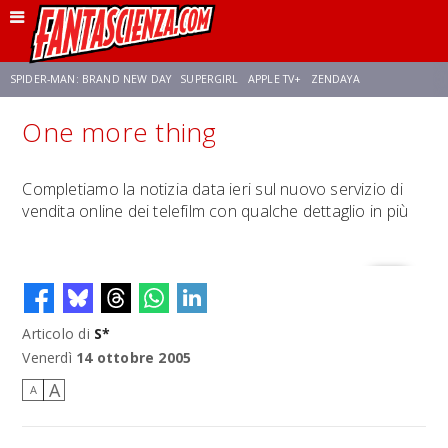
SPIDER-MAN: BRAND NEW DAY
SUPERGIRL
APPLE TV+
ZENDAYA
One more thing
FRANCO RICCIARDIELLO
AVENGERS: DOOMSDAY
STAR TREK
NETFLIX
Completiamo la notizia data ieri sul nuovo servizio di
vendita online dei telefilm con qualche dettaglio in più
SADIE SINK
STAR TREK: STRANGE NEW WORLDS
Articolo di
S*
Venerdì
14 ottobre 2005
A
A