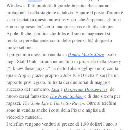
Windows. Tutti prodotti di grande impatto che saranno
protagonisti nella stagione natalizia. Eppure il posto d'onore è
stato lasciato a questo nuovo servizio, che è appena agli inizi
e non rappresenterà certo una grossa voce di bilancio per
Apple. Il che significa che Jobs e il suo management si
rendono perfettamente conto delle potenzialità di questo
nuovo settore.
I programmi messi in vendita su
iTunes Music Store
- solo
negli Stati Uniti - sono cinque, tutti di proprietà della Disney
("I know these guys..." ha detto Jobs sogghignando) con la
quale Apple, grazie proprio a Jobs (CEO della Pixar) ha un
rapporto privilegiato. Si tratta dei due serial di maggior
successo del momento,
Lost
e
Desperate Housewives
, del
nuovo serial fantastico
The Night Stalker
e di due sitcom per
ragazzi,
The Suite Life
e
That's So Raven
. Oltre ai telefilm
sono in vendita anche i corti della Pixar e migliaia di
videoclip musicali.
I telefilm vengono venduti al prezzo di 1,99 dollari l'uno, a