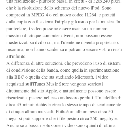
una risoluzione - piuttosto bassa, in effetti - di 320x240 pixel,
che è la risoluzione dello schermo del nuovo iPod. Sono
compressi in MPEG 4 o col nuovo codec H.264, e protetti
dalla copia con il sistema Fairplay già usato per la musica. In
particolare, i video possono essere usati su un numero
massimo di cinque computer diversi, non possono essere
masterizzati su dvd o cd, ma l'utente ne diventa proprietario:
insomma, non hanno scadenza e potranno essere visti e rivisti
all'infinito.
A differenza di altre soluzioni, che prevedono l'uso di sistemi
di condivisione della banda, come quella in sperimentazione
alla BBC o quella che sta studiando Microsoft, i video
acquistati sull'iTunes Music Store vengono scaricati
direttamente dal sito Apple, e naturalmente possono essere
riscaricati a piacere nel caso andassero perduti. Un telefilm di
circa 45 minuti richiede circa lo stesso tempo di scaricamento
di cinque album musicali. Poihcé un album pesa circa 50
mega, si può supporre che i file pesino circa 250 megabyte.
Anche se a bassa risoluzione i video sono quindi di ottima