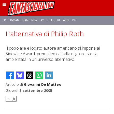
SPIDER-MAN: BRAND NEW DAY
SUPERGIRL
APPLE TV+
L'alternativa di Philip Roth
FRANCO RICCIARDIELLO
ZENDAYA
STAR TREK
AVENGERS: DOOMSDAY
Il popolare e lodato autore americano si impone ai
Sidewise Award, premi dedicati alla migliore storia
NETFLIX
SADIE SINK
CELIA ROSE GOODING
ambientata in un universo alternativo.
Articolo di
Giovanni De Matteo
Giovedì
8 settembre 2005
A
A