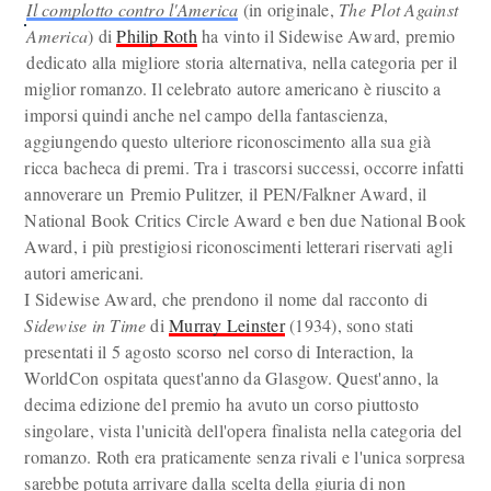
Il complotto contro l'America
(in originale,
The Plot Against
America
) di
Philip Roth
ha vinto il Sidewise Award, premio
dedicato alla migliore storia alternativa, nella categoria per il
miglior romanzo. Il celebrato autore americano è riuscito a
imporsi quindi anche nel campo della fantascienza,
aggiungendo questo ulteriore riconoscimento alla sua già
ricca bacheca di premi. Tra i trascorsi successi, occorre infatti
annoverare un Premio Pulitzer, il PEN/Falkner Award, il
National Book Critics Circle Award e ben due National Book
Award, i più prestigiosi riconoscimenti letterari riservati agli
autori americani.
I Sidewise Award, che prendono il nome dal racconto di
Sidewise in Time
di
Murray Leinster
(1934), sono stati
presentati il 5 agosto scorso nel corso di Interaction, la
WorldCon ospitata quest'anno da Glasgow. Quest'anno, la
decima edizione del premio ha avuto un corso piuttosto
singolare, vista l'unicità dell'opera finalista nella categoria del
romanzo. Roth era praticamente senza rivali e l'unica sorpresa
sarebbe potuta arrivare dalla scelta della giuria di non