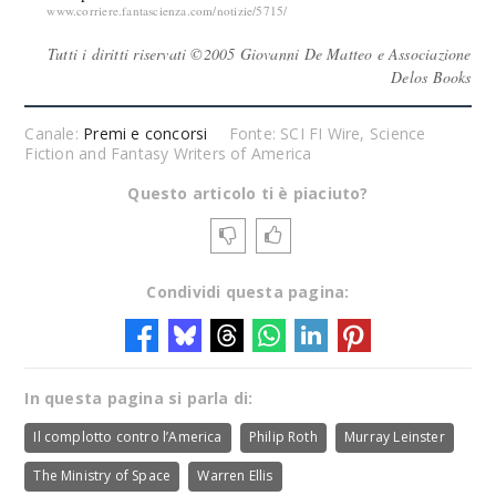
www.corriere.fantascienza.com/notizie/5715/
Tutti i diritti riservati ©2005 Giovanni De Matteo e Associazione
Delos Books
Canale:
Premi e concorsi
Fonte: SCI FI Wire, Science
Fiction and Fantasy Writers of America
Questo articolo ti è piaciuto?
Condividi questa pagina:
In questa pagina si parla di:
Il complotto contro l’America
Philip Roth
Murray Leinster
The Ministry of Space
Warren Ellis