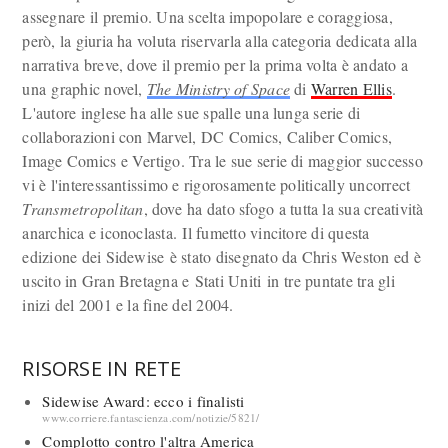
assegnare il premio. Una scelta impopolare e coraggiosa,
però, la giuria ha voluta riservarla alla categoria dedicata alla
narrativa breve, dove il premio per la prima volta è andato a
una graphic novel,
The Ministry of Space
di
Warren Ellis
.
L'autore inglese ha alle sue spalle una lunga serie di
collaborazioni con Marvel, DC Comics, Caliber Comics,
Image Comics e Vertigo. Tra le sue serie di maggior successo
vi è l'interessantissimo e rigorosamente politically uncorrect
Transmetropolitan
, dove ha dato sfogo a tutta la sua creatività
anarchica e iconoclasta. Il fumetto vincitore di questa
edizione dei Sidewise è stato disegnato da Chris Weston ed è
uscito in Gran Bretagna e Stati Uniti in tre puntate tra gli
inizi del 2001 e la fine del 2004.
RISORSE IN RETE
Sidewise Award: ecco i finalisti
www.corriere.fantascienza.com/notizie/5821/
Complotto contro l'altra America