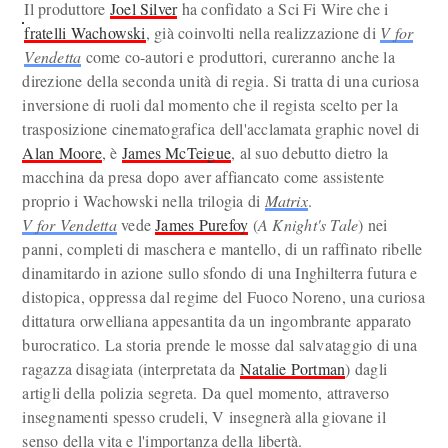
Il produttore
Joel Silver
ha confidato a Sci Fi Wire che i
fratelli Wachowski
, già coinvolti nella realizzazione di
V for
Vendetta
come co-autori e produttori, cureranno anche la
direzione della seconda unità di regia. Si tratta di una curiosa
inversione di ruoli dal momento che il regista scelto per la
trasposizione cinematografica dell'acclamata graphic novel di
Alan Moore
, è
James McTeigue
, al suo debutto dietro la
macchina da presa dopo aver affiancato come assistente
proprio i Wachowski nella trilogia di
Matrix
.
V for Vendetta
vede
James Purefoy
(
A Knight's Tale
) nei
panni, completi di maschera e mantello, di un raffinato ribelle
dinamitardo in azione sullo sfondo di una Inghilterra futura e
distopica, oppressa dal regime del Fuoco Noreno, una curiosa
dittatura orwelliana appesantita da un ingombrante apparato
burocratico. La storia prende le mosse dal salvataggio di una
ragazza disagiata (interpretata da
Natalie Portman
) dagli
artigli della polizia segreta. Da quel momento, attraverso
insegnamenti spesso crudeli, V insegnerà alla giovane il
senso della vita e l'importanza della libertà.