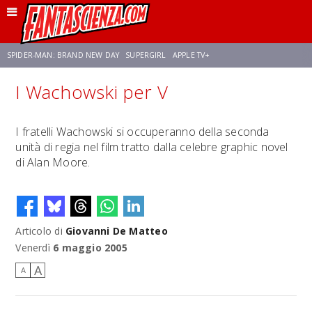
SPIDER-MAN: BRAND NEW DAY
SUPERGIRL
APPLE TV+
I Wachowski per V
FRANCO RICCIARDIELLO
ZENDAYA
AVENGERS: DOOMSDAY
STAR TREK
I fratelli Wachowski si occuperanno della seconda
unità di regia nel film tratto dalla celebre graphic novel
NETFLIX
SADIE SINK
CELIA ROSE GOODING
di Alan Moore.
Articolo di
Giovanni De Matteo
Venerdì
6 maggio 2005
A
A