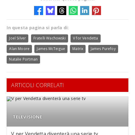
In questa pagina si parla di:
Joel Silver
Fratelli Wachowski
V for Vendetta
Alan Moore
James McTeigue
Matrix
James Purefoy
Natalie Portman
ARTICOLI CORRELATI
TELEVISIONE
V per Vendetta diventerà una serie tv