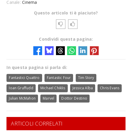
Canale:
Cinema
Questo articolo ti è piaciuto?
Condividi questa pagina:
In questa pagina si parla di:
Fantastici Quattro
Fantastic Four
Tim Story
Ioan Gruffudd
Michael Chiklis
Jessica Alba
Chris Evans
Julian McMahon
Marvel
Dottor Destino
ARTICOLI CORRELATI