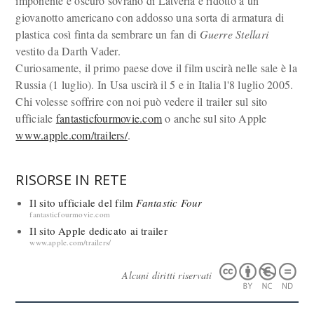
imponente e oscuro sovrano di Latveria è ridotto a un
giovanotto americano con addosso una sorta di armatura di
plastica così finta da sembrare un fan di
Guerre Stellari
vestito da Darth Vader.
Curiosamente, il primo paese dove il film uscirà nelle sale è la
Russia (1 luglio). In Usa uscirà il 5 e in Italia l'8 luglio 2005.
Chi volesse soffrire con noi può vedere il trailer sul sito
ufficiale
fantasticfourmovie.com
o anche sul sito Apple
www.apple.com/trailers/
.
RISORSE IN RETE
Il sito ufficiale del film
Fantastic Four
fantasticfourmovie.com
Il sito Apple dedicato ai trailer
www.apple.com/trailers/
Alcuni diritti riservati