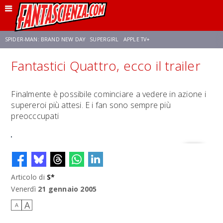
SPIDER-MAN: BRAND NEW DAY
SUPERGIRL
APPLE TV+
Fantastici Quattro, ecco il trailer
FRANCO RICCIARDIELLO
ZENDAYA
STAR TREK
AVENGERS: DOOMSDAY
Finalmente è possibile cominciare a vedere in azione i
supereroi più attesi. E i fan sono sempre più
NETFLIX
SADIE SINK
STAR TREK: STRANGE NEW WORLDS
preocccupati
Articolo di
S*
Venerdì
21 gennaio 2005
A
A