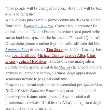
"Five people will be changed forever... 4ever... 1 will be bad,
4 will be fantastic".
Ahia, questo può essere il primo commento di chi ha amato i
fumetti dei
Fantastici Quattro
. Come cinque persone? Da
quando in qua il Dottor Destino ha avuto i suoi poteri nello
stesso incidente spaziale che ha creato i Fantastici Quattro?
Da qualche giorno è online il primo trailer ufficiale del film
Fantastic Four
diretto da
Tim Story
per la 20th Century Fox
con
Ioan Gruffudd
,
Michael Chiklis
,
Jessica Alba
,
Chris
Evans
e
Julian McMahon
, la riduzione cinematografica
dell'ultimo dei grandi serial della
Marvel
che ancora non era
arrivato sul grande schermo, e i timori degli appassionati
sembrano trovare le peggiori conferme.
Rispetto agli ottimi registi e attori scomodati per
Spider-Man
,
Hulk
e
X-Men
,
Fantastic Four
era apparso subito come il
parente poverissimo: attori pressoché sconosciuti o di
provenienza televisiva (Chiklis e la Alba), un regista e degli
sceneggiatori alle prime armi.