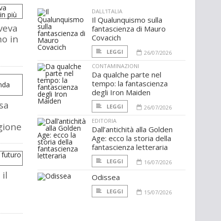
DALL'ITALIA
Il Qualunquismo sulla
veva
fantascienza di Mauro
o in
Covacich
LEGGI
26/07/2026
CONTAMINAZIONI
Da qualche parte nel
tempo: la fantascienza
degli Iron Maiden
osa
LEGGI
26/07/2026
EDITORIA
gione
Dall’antichità alla Golden
Age: ecco la storia della
fantascienza letteraria
LEGGI
16/07/2026
il
Odissea
LEGGI
15/07/2026