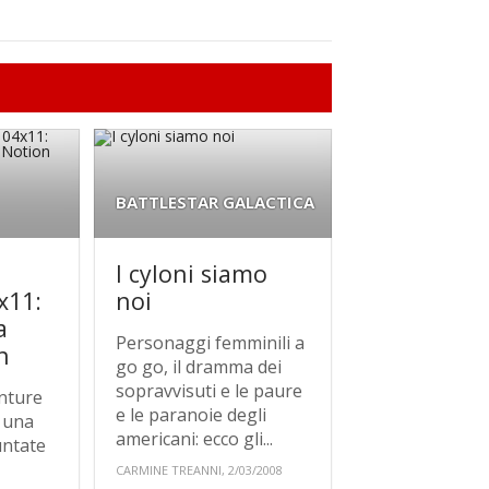
BATTLESTAR GALACTICA
I cyloni siamo
x11:
noi
a
Personaggi femminili a
n
go go, il dramma dei
sopravvisuti e le paure
nture
e le paranoie degli
n una
americani: ecco gli...
untate
CARMINE TREANNI, 2/03/2008