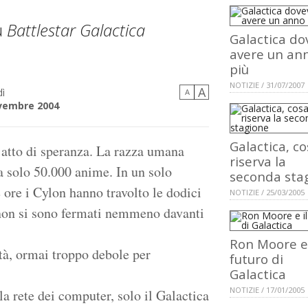
u
Battlestar Galactica
Galactica do
avere un ann
più
NOTIZIE / 31/07/2007
A
ì
A
vembre 2004
Galactica, c
 atto di speranza. La razza umana
riserva la
a solo 50.000 anime. In un solo
seconda sta
 ore i Cylon hanno travolto le dodici
NOTIZIE / 25/03/2005
 non si sono fermati nemmeno davanti
Ron Moore e 
tà, ormai troppo debole per
futuro di
Galactica
NOTIZIE / 17/01/2005
la rete dei computer, solo il Galactica