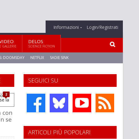
Informazioni
Login/Registrati
VIDEO
DELOS
E GALLERIE
SCIENCE FICTION
S: DOOMSDAY
NETFLIX
SADIE SINK
E
SEGUICI SU
2
a con
on se
ARTICOLI PIÙ POPOLARI