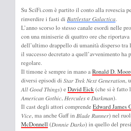
Su SciFi.com è partito il conto alla rovescia p
rinverdire i fasti di
Battlestar Galactica
.
L’anno scorso lo stesso canale esordì nelle pr
con una miniserie di quattro ore che riportava
dell’ultimo drappello di umanità disperso tra l
il successo decretato a quell’avvenimento ha p
regolare.
Il timone è sempre in mano a
Ronald D. Moor
diversi episodi di
, 
Star Trek Next Generation
) e
David Eick
(che si è fatto
All Good Things
,
e
).
American Gothic
Hercules
Darkman
Il cast degli attori comprende
Edward James 
, ma anche Gaff in
) nel ru
Vice
Blade Runner
McDonnell
(
) in quello del pre
Donnie Darko