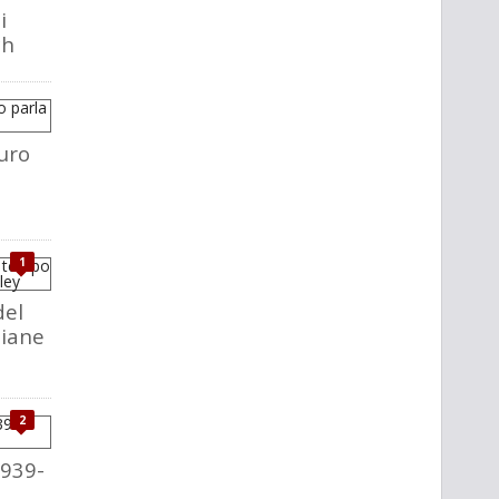
i
ch
uro
1
del
liane
2
1939-