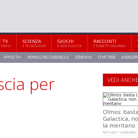
E TV
SCIENZA
GIOCHI
RACCONTI
 VIDEO
E TECNOLOGIA
E VIDEOGIOCHI
E FUMETTI ORIGINALI
APPLE TV+
FRANCO RICCIARDIELLO
ZENDAYA
STAR TREK
AVENGER
scia per
VEDI ANCH
Olmos: bast
Galactica, n
la meritano
NOTIZIE / 10/09/2007