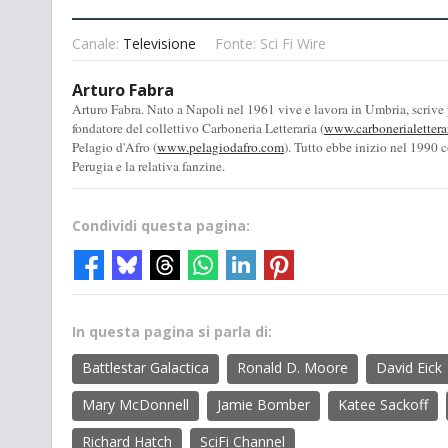
Canale:
Televisione
Fonte: Sci Fi Wire
Arturo Fabra
Arturo Fabra. Nato a Napoli nel 1961 vive e lavora in Umbria, scrive
fondatore del collettivo Carboneria Letteraria (
www.carbonerialettera
Pelagio d'Afro (
www.pelagiodafro.com
). Tutto ebbe inizio nel 1990 c
Perugia e la relativa fanzine.
Condividi questa pagina:
In questa pagina si parla di:
Battlestar Galactica
Ronald D. Moore
David Eick
Mary McDonnell
Jamie Bomber
Katee Sackoff
Richard Hatch
SciFi Channel