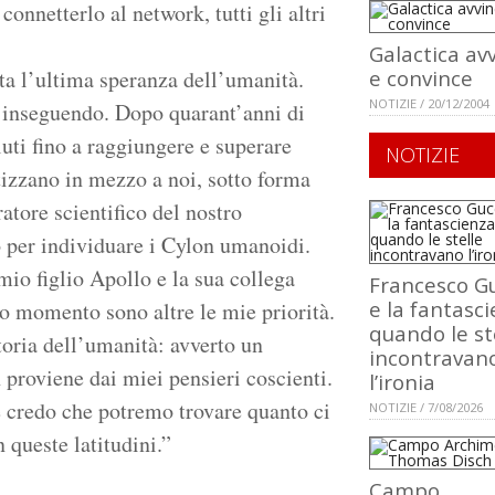
connetterlo al network, tutti gli altri
Galactica av
ta l’ultima speranza dell’umanità.
e convince
NOTIZIE / 20/12/2004
o inseguendo. Dopo quarant’anni di
luti fino a raggiungere e superare
NOTIZIE
izzano in mezzo a noi, sotto forma
atore scientifico del nostro
o per individuare i Cylon umanoidi.
mio figlio Apollo e la sua collega
Francesco Gu
e la fantasci
to momento sono altre le mie priorità.
quando le st
toria dell’umanità: avverto un
incontravan
 proviene dai miei pensieri coscienti.
l’ironia
e credo che potremo trovare quanto ci
NOTIZIE / 7/08/2026
n queste latitudini.”
Campo