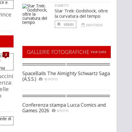
FUMETTI
Star Trek: Godshock, oltre
vince
la curvatura del tempo
LEGGI
26/07/2026
GALLERIE FOTOGRAFICHE
Vedi tutte
2
SpaceBalls The Almighty Schwartz Saga
ccini
(A.S.S.)
10 FOTO
enza:
elle
o
Conferenza stampa Lucca Comics and
Games 2026
4 FOTO