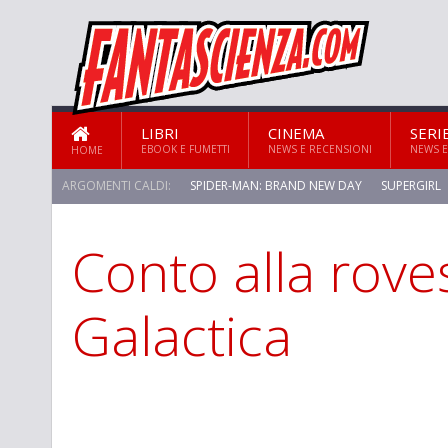
LIBRI
CINEMA
SERI
EBOOK E FUMETTI
NEWS E RECENSIONI
NEWS E
HOME
ARGOMENTI CALDI:
SPIDER-MAN: BRAND NEW DAY
SUPERGIRL
Conto alla rove
STAR TREK: STRANGE NEW WORLDS
Galactica