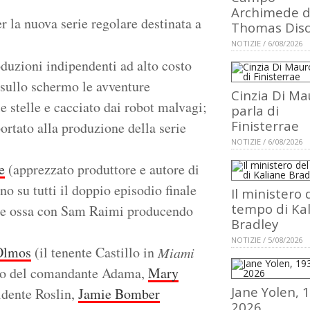
Archimede d
er la nuova serie regolare destinata a
Thomas Dis
NOTIZIE / 6/08/2026
oduzioni indipendenti ad alto costo
 sullo schermo le avventure
Cinzia Di Ma
e stelle e cacciato dai robot malvagi;
parla di
Finisterrae
ortato alla produzione della serie
NOTIZIE / 6/08/2026
e
(apprezzato produttore e autore di
uno su tutti il doppio episodio finale
Il ministero 
tempo di Ka
 le ossa con Sam Raimi producendo
Bradley
NOTIZIE / 5/08/2026
Olmos
(il tenente Castillo in
Miami
olo del comandante Adama,
Mary
Jane Yolen, 
sidente Roslin,
Jamie Bomber
2026