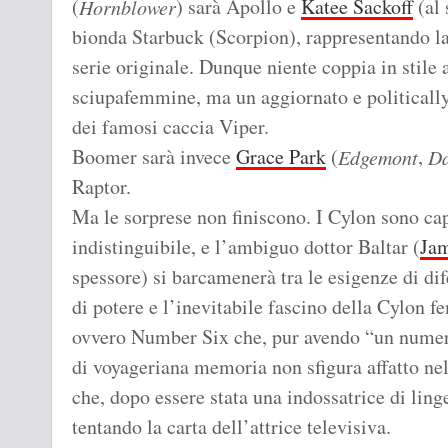
(
) sarà Apollo e
Katee Sackoff
(al 
Hornblower
bionda Starbuck (Scorpion), rappresentando la 
serie originale. Dunque niente coppia in stile 
sciupafemmine, ma un aggiornato e politically
dei famosi caccia Viper.
Boomer sarà invece
Grace Park
(
,
Edgemont
Da
Raptor.
Ma le sorprese non finiscono. I Cylon sono c
indistinguibile, e l’ambiguo dottor Baltar (
Jam
spessore) si barcamenerà tra le esigenze di dif
di potere e l’inevitabile fascino della Cylon
ovvero Number Six che, pur avendo “un numero
di voyageriana memoria non sfigura affatto nel
che, dopo essere stata una indossatrice di linge
tentando la carta dell’attrice televisiva.