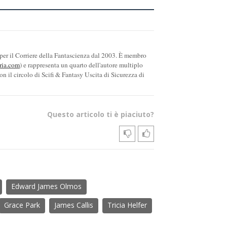
 per il Corriere della Fantascienza dal 2003. È membro
ria.com
) e rappresenta un quarto dell'autore multiplo
on il circolo di Scifi & Fantasy Uscita di Sicurezza di
Questo articolo ti è piaciuto?
Edward James Olmos
Grace Park
James Callis
Tricia Helfer