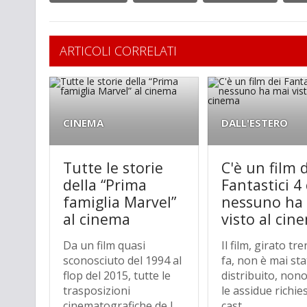
ARTICOLI CORRELATI
CINEMA
DALL'ESTERO
Tutte le storie
C'è un film 
della “Prima
Fantastici 4
famiglia Marvel”
nessuno ha
al cinema
visto al cin
Da un film quasi
Il film, girato tr
sconosciuto del 1994 al
fa, non è mai st
flop del 2015, tutte le
distribuito, non
trasposizioni
le assidue richie
cinematografiche de I
cast