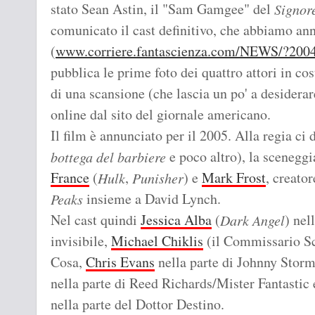
stato Sean Astin, il "Sam Gamgee" del
Signore
comunicato il cast definitivo, che abbiamo ann
(
www.corriere.fantascienza.com/NEWS/?200
pubblica le prime foto dei quattro attori in 
di una scansione (che lascia un po' a desiderar
online dal sito del giornale americano.
Il film è annunciato per il 2005. Alla regia ci
e poco altro), la sceneggi
bottega del barbiere
France
(
,
) e
Mark Frost
, creator
Hulk
Punisher
insieme a David Lynch.
Peaks
Nel cast quindi
Jessica Alba
(
) nel
Dark Angel
invisibile,
Michael Chiklis
(il Commissario Sc
Cosa,
Chris Evans
nella parte di Johnny Stor
nella parte di Reed Richards/Mister Fantastic 
nella parte del Dottor Destino.