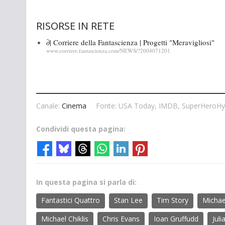
RISORSE IN RETE
∂| Corriere della Fantascienza | Progetti "Meravigliosi"
www.corriere.fantascienza.com/NEWS/?2004071201
Canale:
Cinema
Fonte: USA Today, IMDB, SuperHeroH
Condividi questa pagina:
In questa pagina si parla di:
Fantastici Quattro
Stan Lee
Tim Story
Michae
Michael Chiklis
Chris Evans
Ioan Gruffudd
Jul