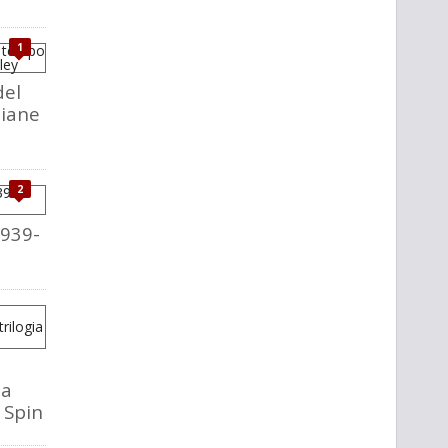
1
del
liane
2
1939-
la
o Spin