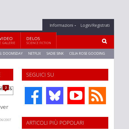
Informazioni
Login/Registrati
VIDEO
DELOS
E GALLERIE
SCIENCE FICTION
S: DOOMSDAY
NETFLIX
SADIE SINK
CELIA ROSE GOODING
E
SEGUICI SU
2
lver
06/2007
ARTICOLI PIÙ POPOLARI