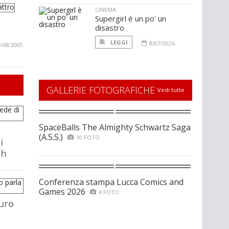
CINEMA
Supergirl è un po' un
disastro
LEGGI
8/07/2026
/08/2005
GALLERIE FOTOGRAFICHE
Vedi tutte
SpaceBalls The Almighty Schwartz Saga
(A.S.S.)
10 FOTO
i
ch
Conferenza stampa Lucca Comics and
Games 2026
4 FOTO
uro