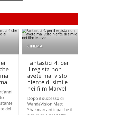
CINEMA
dei
Fantastici 4: per
 che
il regista non
 mai
avete mai visto
ema
niente di simile
nei film Marvel
ent'anni
ato
Dopo il successo di
ostante
WandaVision Matt
ste del
Shakman anticipa che il