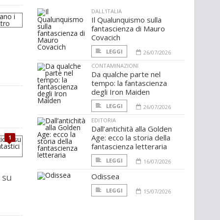
DALL'ITALIA
Il Qualunquismo sulla
fantascienza di Mauro
Covacich
LEGGI
26/07/2026
CONTAMINAZIONI
Da qualche parte nel
tempo: la fantascienza
degli Iron Maiden
LEGGI
26/07/2026
EDITORIA
Dall’antichità alla Golden
Age: ecco la storia della
1
fantascienza letteraria
LEGGI
16/07/2026
 su
Odissea
LEGGI
15/07/2026