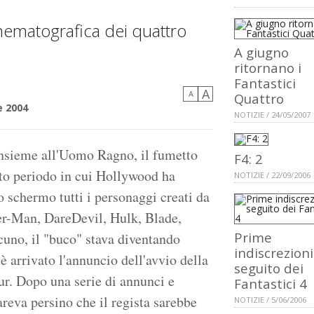
inematografica dei quattro
A giugno
ritornano i
Fantastici
A
A
Quattro
e 2004
NOTIZIE / 24/05/2007
nsieme all'Uomo Ragno, il fumetto
F4: 2
sto periodo in cui Hollywood ha
NOTIZIE / 22/09/2006
o schermo tutti i personaggi creati da
er-Man, DareDevil, Hulk, Blade,
Prime
uno, il "buco" stava diventando
indiscrezioni
 arrivato l'annuncio dell'avvio della
seguito dei
ur. Dopo una serie di annunci e
Fantastici 4
areva persino che il regista sarebbe
NOTIZIE / 5/06/2006