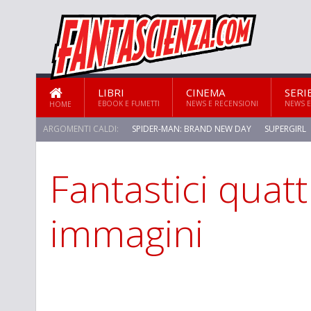
LIBRI
CINEMA
SERI
EBOOK E FUMETTI
NEWS E RECENSIONI
NEWS E
HOME
ARGOMENTI CALDI:
SPIDER-MAN: BRAND NEW DAY
SUPERGIRL
Fantastici quat
immagini