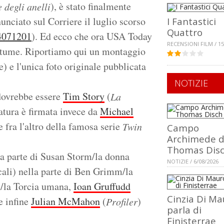
), è stato finalmente
 degli anelli
unciato sul Corriere il luglio scorso
I Fantastici
Quattro
4071201
). Ed ecco che ora USA Today
RECENSIONI FILM / 15
costume. Riportiamo qui un montaggio
e) e l'unica foto originale pubblicata
NOTIZIE
 dovrebbe essere
Tim Story
(
La
atura è firmata invece da
Michael
e fra l'altro della famosa serie
Twin
Campo
Archimede d
Thomas Dis
la parte di Susan Storm/la donna
NOTIZIE / 6/08/2026
ali) nella parte di Ben Grimm/la
m/la Torcia umana,
Ioan Gruffudd
Cinzia Di Ma
e infine
Julian McMahon
(
)
Profiler
parla di
Finisterrae