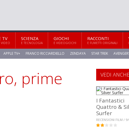
E TV
SCIENZA
GIOCHI
RACCONTI
 VIDEO
E TECNOLOGIA
E VIDEOGIOCHI
E FUMETTI ORIGINALI
APPLE TV+
FRANCO RICCIARDIELLO
ZENDAYA
STAR TREK
AVENGER
tro, prime
VEDI ANCH
I Fantastici
Quattro & Si
Surfer
RECENSIONI FILM / 9/