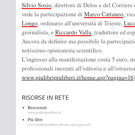
Silvio Sosio
, direttore di Delos e del Corriere
vede la partecipazione di
Marco Cattaneo
, vic
Longo
, ordinario all'università di Trieste,
Luca
giornalista, e
Riccardo Valla
, traduttore ed es
Ancora da definire ma possibile la partecipaz
notissimo opinionista scientifico.
L'ingresso alla manifestazione costa 5 euro, m
professionali inerenti all'editoria e all'istruzi
www.piulibripiuliberi.it/home.asp?pagina=16
RISORSE IN RETE
Benvenuti
www.piulibripiuliberi.it/
Più libri
www.piulibripiuliberi.it/home.asp?pagina=16