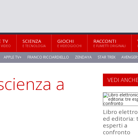
E TV
SCIENZA
GIOCHI
RACCONTI
 VIDEO
E TECNOLOGIA
E VIDEOGIOCHI
E FUMETTI ORIGINALI
APPLE TV+
FRANCO RICCIARDIELLO
ZENDAYA
STAR TREK
AVENGER
scienza a
VEDI ANCH
Libro elettr
ed editoria: 
esperti a
confronto