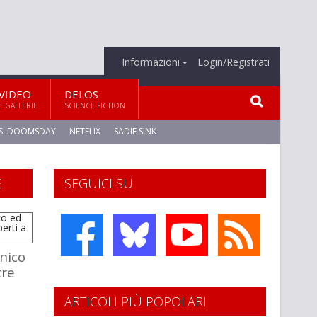
Informazioni
Login/Registrati
VIDEO
DELOS
E GALLERIE
SCIENCE FICTION
S: DOOMSDAY
NETFLIX
SADIE SINK
E
SEGUICI SU
onico
tre
ARTICOLI PIÙ POPOLARI