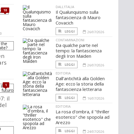
DALL'ITALIA
10
Il Qualunquismo sulla
fantascienza di Mauro
Covacich
LEGGI
26/07/2026
0
CONTAMINAZIONI
Da qualche parte nel
tempo: la fantascienza
en
degli Iron Maiden
ars
LEGGI
26/07/2026
EDITORIA
Dall’antichità alla Golden
Age: ecco la storia della
1
fantascienza letteraria
: il
LEGGI
16/07/2026
del
EDITORIA
La rosa d'ombra, il "thriller
esoterico" che spopola ad
Arezzo
LEGGI
24/07/2026