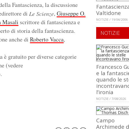
 della Fantascienza, la discussione
Fantascienza
Valtidone
edirettore di
,
Giuseppe O.
Le Scienze
NOTIZIE / 19/04/2006
 Masali
scrittore di fantascienza e
perto di storia della fantascienza.
NOTIZIE
ione anche di
Roberto Vacca
,
a è gratuito per diverse categorie
one (vedere
Francesco Gu
e la fantasci
).
quando le st
incontravan
l’ironia
NOTIZIE / 7/08/2026
Campo
Archimede d