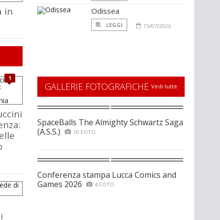
 in
Odissea
LEGGI
15/07/2026
1
GALLERIE FOTOGRAFICHE
Vedi tutte
ccini
SpaceBalls The Almighty Schwartz Saga
enza:
(A.S.S.)
10 FOTO
elle
o
Conferenza stampa Lucca Comics and
Games 2026
4 FOTO
i