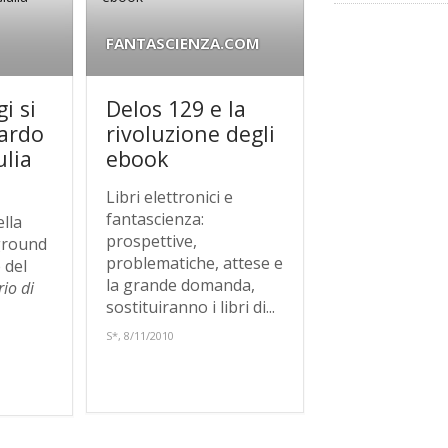
FANTASCIENZA.COM
i si
Delos 129 e la
cardo
rivoluzione degli
ulia
ebook
Libri elettronici e
fantascienza:
ella
prospettive,
ground
problematiche, attese e
 del
la grande domanda,
io di
sostituiranno i libri di...
S*, 8/11/2010