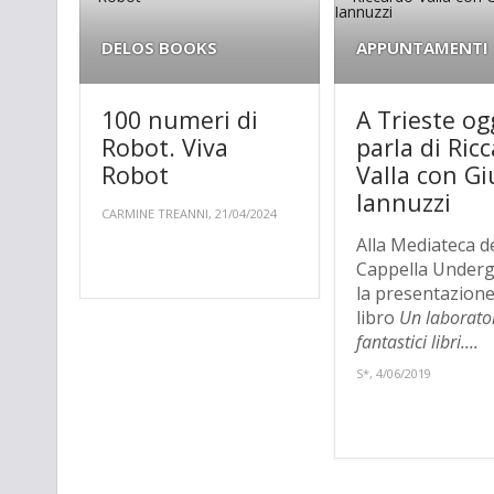
DELOS BOOKS
APPUNTAMENTI
100 numeri di
A Trieste ogg
Robot. Viva
parla di Ric
Robot
Valla con Gi
Iannuzzi
CARMINE TREANNI, 21/04/2024
Alla Mediateca d
Cappella Under
la presentazione
libro
Un laborator
fantastici libri....
S*, 4/06/2019