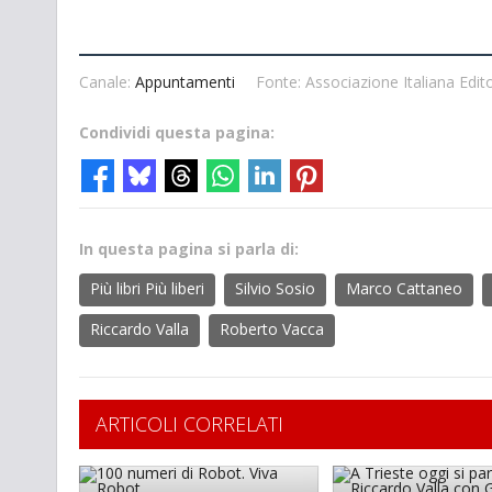
Canale:
Appuntamenti
Fonte: Associazione Italiana Edito
Condividi questa pagina:
In questa pagina si parla di:
Più libri Più liberi
Silvio Sosio
Marco Cattaneo
Riccardo Valla
Roberto Vacca
ARTICOLI CORRELATI