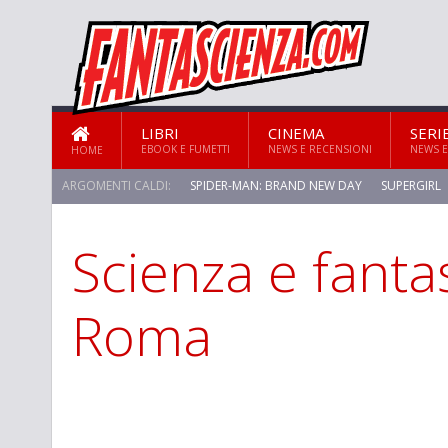
LIBRI
CINEMA
SERI
EBOOK E FUMETTI
NEWS E RECENSIONI
NEWS E
HOME
ARGOMENTI CALDI:
SPIDER-MAN: BRAND NEW DAY
SUPERGIRL
Scienza e fanta
STAR TREK: STRANGE NEW WORLDS
Roma