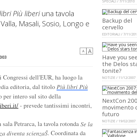
SPECIALI / 7/11/2010
libri Più liberi
una tavola
Backup del
alla, Masali, Sosio, Longo e
cervello
EDITORIALI / 7/11/201
A
A
Have you se
003
the Delos st
tonite?
i Congressi dell'EUR, ha luogo la
NOTIZIE / 11/12/2007
ia editoria, dal titolo
Più libri Più
 per intero sul sito della
NextCon 2007
beri.it/
- prevede tantissimi incontri,
movimento 
futuro
NOTIZIE / 19/02/2007
 sala Petrarca, la tavola rotonda
Se la
. Coordinata da
nza diventa scienzaŠ