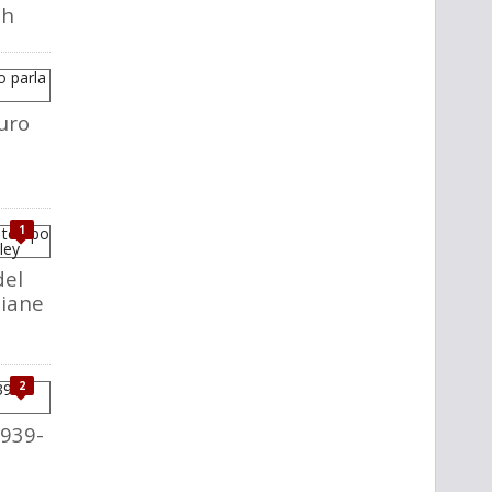
ch
uro
1
del
liane
2
1939-