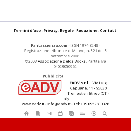
Termini d'uso
Privacy
Regole
Redazione
Contatti
Fantascienza.com
- ISSN 1974-8248 -
Registrazione tribunale di Milano, n. 521 del 5
settembre 2006.
©2003
Associazione Delos Books
. Partita Iva
04029050962.
Pubblicità:
EADV s.r.l.
- Via Luigi
Capuana, 11 - 95030
Tremestieri Etneo (CT) -
Italy
www.eadv.it - info@eadv.it - Tel: +39.0952830326