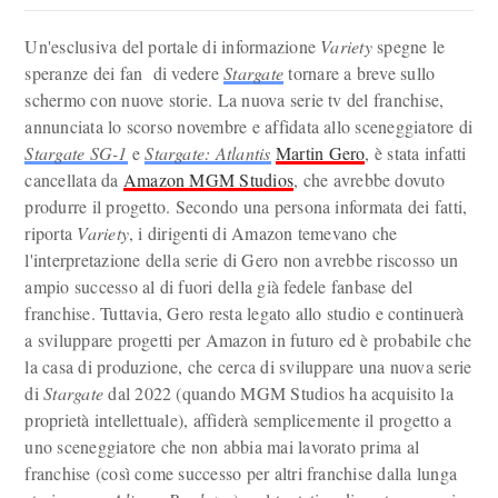
Un'esclusiva del portale di informazione
Variety
spegne le
speranze dei fan di vedere
Stargate
tornare a breve sullo
schermo con nuove storie. La nuova serie tv del franchise,
annunciata lo scorso novembre e affidata allo sceneggiatore di
Stargate SG-1
e
Stargate: Atlantis
Martin Gero
, è stata infatti
cancellata da
Amazon MGM Studios
, che avrebbe dovuto
produrre il progetto. Secondo una persona informata dei fatti,
riporta
Variety
, i dirigenti di Amazon temevano che
l'interpretazione della serie di Gero non avrebbe riscosso un
ampio successo al di fuori della già fedele fanbase del
franchise. Tuttavia, Gero resta legato allo studio e continuerà
a sviluppare progetti per Amazon in futuro ed è probabile che
la casa di produzione, che cerca di sviluppare una nuova serie
di
Stargate
dal 2022 (quando MGM Studios ha acquisito la
proprietà intellettuale), affiderà semplicemente il progetto a
uno sceneggiatore che non abbia mai lavorato prima al
franchise (così come successo per altri franchise dalla lunga