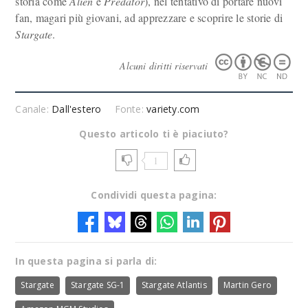
storia come
Alien
e
Predator
), nel tentativo di portare nuovi
fan, magari più giovani, ad apprezzare e scoprire le storie di
Stargate
.
Alcuni diritti riservati
Canale:
Dall'estero
Fonte:
variety.com
Questo articolo ti è piaciuto?
1
Condividi questa pagina:
In questa pagina si parla di:
Stargate
Stargate SG-1
Stargate Atlantis
Martin Gero