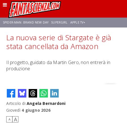
SPIDER-MAN: BRAND NEW DAY
SUPERGIRL
APPLE TV+
La nuova serie di Stargate è già
FRANCO RICCIARDIELLO
ZENDAYA
STAR TREK
AVENGERS: DOOMSDAY
stata cancellata da Amazon
NETFLIX
SADIE SINK
CELIA ROSE GOODING
Il progetto, guidato da Martin Gero, non entrerà in
produzione
Articolo di
Angela Bernardoni
Giovedì
4 giugno 2026
A
A