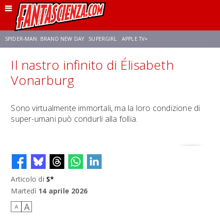
SPIDER-MAN: BRAND NEW DAY
SUPERGIRL
APPLE TV+
Il nastro infinito di Élisabeth
FRANCO RICCIARDIELLO
ZENDAYA
STAR TREK
AVENGERS: DOOMSDAY
Vonarburg
NETFLIX
SADIE SINK
STAR TREK: STRANGE NEW WORLDS
Sono virtualmente immortali, ma la loro condizione di
super-umani può condurli alla follia.
Articolo di
S*
Martedì
14 aprile 2026
A
A