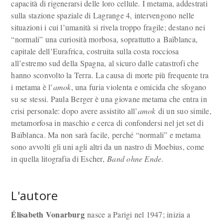
capacità di rigenerarsi delle loro cellule. I metama, addestrati
sulla stazione spaziale di Lagrange 4, intervengono nelle
situazioni i cui l’umanità si rivela troppo fragile; destano nei
“normali” una curiosità morbosa, soprattutto a Baïblanca,
capitale dell’Eurafrica, costruita sulla costa rocciosa
all’estremo sud della Spagna, al sicuro dalle catastrofi che
hanno sconvolto la Terra. La causa di morte più frequente tra
i metama è l’
amok
, una furia violenta e omicida che sfogano
su se stessi. Paula Berger è una giovane metama che entra in
crisi personale: dopo avere assistito all’
amok
di un suo simile,
metamorfosa in maschio e cerca di confondersi nel jet set di
Baïblanca. Ma non sarà facile, perché “normali” e metama
sono avvolti gli uni agli altri da un nastro di Moebius, come
in quella litografia di Escher,
Band ohne Ende
.
L'autore
Élisabeth Vonarburg
nasce a Parigi nel 1947; inizia a