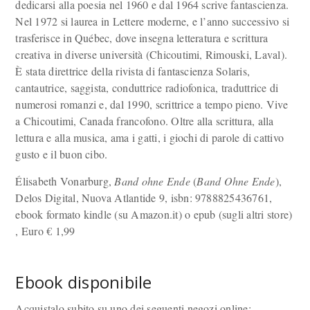
dedicarsi alla poesia nel 1960 e dal 1964 scrive fantascienza.
Nel 1972 si laurea in Lettere moderne, e l’anno successivo si
trasferisce in Québec, dove insegna letteratura e scrittura
creativa in diverse università (Chicoutimi, Rimouski, Laval).
È stata direttrice della rivista di fantascienza Solaris,
cantautrice, saggista, conduttrice radiofonica, traduttrice di
numerosi romanzi e, dal 1990, scrittrice a tempo pieno. Vive
a Chicoutimi, Canada francofono. Oltre alla scrittura, alla
lettura e alla musica, ama i gatti, i giochi di parole di cattivo
gusto e il buon cibo.
Élisabeth Vonarburg,
Band ohne Ende
(
Band Ohne Ende
),
Delos Digital, Nuova Atlantide 9, isbn: 9788825436761,
ebook formato kindle (su Amazon.it) o epub (sugli altri store)
, Euro
€
1,99
Ebook disponibile
Acquistalo subito su uno dei seguenti negozi online: