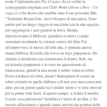
avuto l’ispirazione per
The Creator
, ha co-scritto la
sceneggiatura originale con Chris Weitz (
About a Boy – Un
ragazzo
) e ha deciso che sarebbe stato il suo prossimo film.
“Terminato Rogue One, avevo bisogno di una pausa. Sono
partito per un lungo viaggio in macchina con la mia ragazza,
per raggiungere i suoi genitori in Iowa. Mentre
attraversavamo il Midwest, guardavo scorrere i campi
sterminati ascoltando le colonne sonore dei film. Poi
all’improvviso, in mezzo all’erba alta, è spuntata questa
strana fabbrica. Ricordo che aveva un logo giapponese. Ho
iniziato a chiedermi cosa costruissero lì dentro. Beh, era
un’azienda giapponese e io sono un appassionato di
fantascienza, quindi la mia mente è subito volata ai robot.
Doveva trattarsi di robot, giusto? Immaginate di essere un
robot costruito in quella fabbrica e di non aver mai conosciuto
altro; poi un giorno qualcosa è andato storto e vi siete ritrovati
per la prima volta fuori, in questo campo, a vedere il mondo,
il cielo: cosa pensereste? Sembrava l’inizio di un film. L’ho
trovato affascinante e quando siamo arrivati dai genitori della