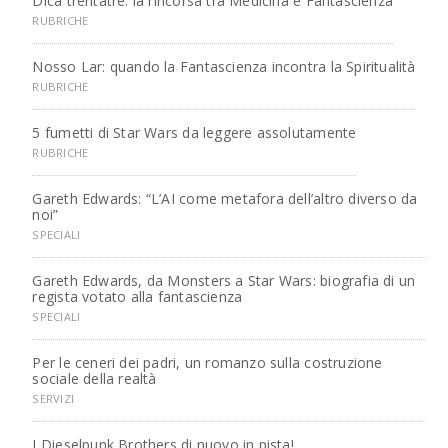
Dica trentatré: la rincorsa tra Medicina e Fantascienza
RUBRICHE
Nosso Lar: quando la Fantascienza incontra la Spiritualità
RUBRICHE
5 fumetti di Star Wars da leggere assolutamente
RUBRICHE
Gareth Edwards: “L’AI come metafora dell’altro diverso da
noi”
SPECIALI
Gareth Edwards, da Monsters a Star Wars: biografia di un
regista votato alla fantascienza
SPECIALI
Per le ceneri dei padri, un romanzo sulla costruzione
sociale della realtà
SERVIZI
I Dieselpunk Brothers di nuovo in pista!