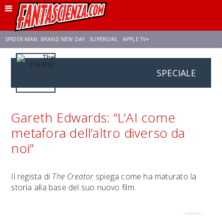
SPIDER-MAN: BRAND NEW DAY
SUPERGIRL
APPLE TV+
SPECIALE
FRANCO RICCIARDIELLO
ZENDAYA
STAR TREK
AVENGERS: DOOMSDAY
NETFLIX
SADIE SINK
CELIA ROSE GOODING
Gareth Edwards: “L’AI come
metafora dell’altro diverso da
noi”
Il regista di
The Creator
spiega come ha maturato la
storia alla base del suo nuovo film.