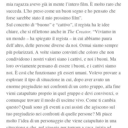
mia ragazza avevo già in mente l’intero film. È molto raro che
succeda. L’ho preso come un buon segno e ho pensato che
forse sarebbe stato il mio prossimo film”.
Sul concetto di “buono” e “cattivo”, il regista ha le idee
chiare, che si riflettono anche in
The Creator
. “Viviamo in
un mondo – ha spiegato il regista – in cui abbiamo paura
dell’altro, delle persone diverse da noi. Ormai siamo sempre
più polarizzati. A volte siamo convinti che coloro che non
condividono i nostri valori siano i cattivi, e noi i buoni. Ma
loro ovviamente pensano di essere i buoni, e i cattivi siamo
noi. È così che funzionano gli esseri umani. Volevo provare a
esplorare il tipo di situazione in cui, dopo aver avuto un
enorme pregiudizio nei confronti di un certo gruppo, alla fine
vieni catapultato proprio in quel gruppo e devi conviverci, o
comunque trovare il modo di uscirne vivo. Come ti cambia
questo? Quali sono gli eventi a cui assisti che agiscono sul
tuo pregiudizio nei confronti di quelle persone? Mi piace
molto l’idea di un personaggio che viene catapultato in una
situazione e che, nel viaggio per tornare a casa, inizia ad