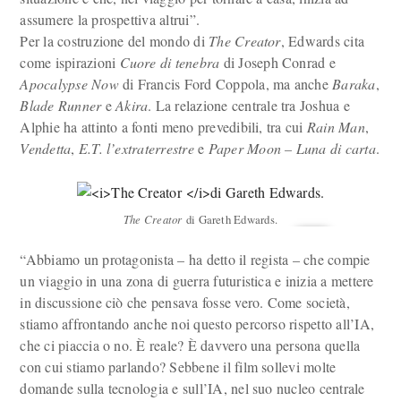
assumere la prospettiva altrui”.
Per la costruzione del mondo di
The Creator
, Edwards cita
come ispirazioni
Cuore di tenebra
di Joseph Conrad e
Apocalypse Now
di Francis Ford Coppola, ma anche
Baraka
,
Blade Runner
e
Akira
. La relazione centrale tra Joshua e
Alphie ha attinto a fonti meno prevedibili, tra cui
Rain Man
,
Vendetta
,
E.T. l’extraterrestre
e
Paper Moon – Luna di carta
.
The Creator
di Gareth Edwards.
“Abbiamo un protagonista – ha detto il regista – che compie
un viaggio in una zona di guerra futuristica e inizia a mettere
in discussione ciò che pensava fosse vero. Come società,
stiamo affrontando anche noi questo percorso rispetto all’IA,
che ci piaccia o no. È reale? È davvero una persona quella
con cui stiamo parlando? Sebbene il film sollevi molte
domande sulla tecnologia e sull’IA, nel suo nucleo centrale