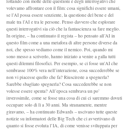
lottando con molte delle questioni e degli interrogativi che
volevamo affrontare con il film: cosa significhi essere umani,
se l’AI possa essere senziente, la questione del bene e del
male tra l’AI e tra le persone. Penso davvero che esplorare
questi interrogativi sia ciò che la fantascienza sa fare meglio.
In origine, – ha continuato il regista – ho pensato all’AI in
questo film come a una metafora di altre persone diverse da
noi, che spesso vediamo come il nemico. Poi, quando mi
sono messo a scriverlo, hanno iniziato a venire a galla tutti
questi dilemmi filosofici. Per esempio, se ci fosse un’AI che
sembrasse 100% vera nell’interazione, cosa succederebbe se
non vi piacesse quello che fa? Riuscireste a spegnerla?
Sarebbe sbagliato spegnerla? Cosa succederebbe se non
volesse essere spenta? All’epoca sembrava un po’
inverosimile, come se fosse una cosa di cui ci saremmo dovuti
occupare solo di lì a 30 anni. Ma stranamente, mentre
giravamo, – ha continuato Edwards – uscivano tutte queste
notizie su informatori delle Big Tech che ci avvertivano di
quanto si fosse evoluta l’IA, di come venisse sviluppata per