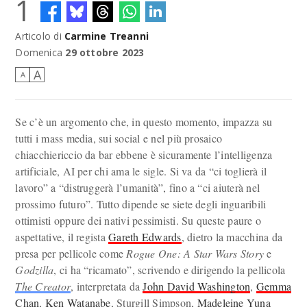
1
Articolo di
Carmine Treanni
Domenica
29 ottobre 2023
A
A
Se c’è un argomento che, in questo momento, impazza su
tutti i mass media, sui social e nel più prosaico
chiacchiericcio da bar ebbene è sicuramente l’intelligenza
artificiale, AI per chi ama le sigle. Si va da “ci toglierà il
lavoro” a “distruggerà l’umanità”, fino a “ci aiuterà nel
prossimo futuro”. Tutto dipende se siete degli inguaribili
ottimisti oppure dei nativi pessimisti. Su queste paure o
aspettative, il regista
Gareth Edwards
, dietro la macchina da
presa per pellicole come
Rogue One: A Star Wars Story
e
Godzilla
, ci ha “ricamato”, scrivendo e dirigendo la pellicola
The Creator
, interpretata da
John David Washington
,
Gemma
Chan
,
Ken Watanabe
, Sturgill Simpson,
Madeleine Yuna