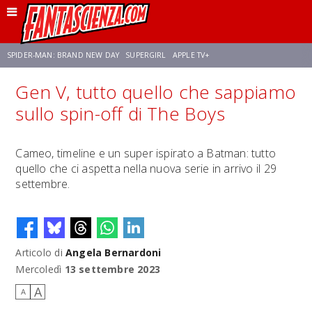
SPIDER-MAN: BRAND NEW DAY
SUPERGIRL
APPLE TV+
Gen V, tutto quello che sappiamo
FRANCO RICCIARDIELLO
ZENDAYA
AVENGERS: DOOMSDAY
STAR TREK
sullo spin-off di The Boys
NETFLIX
SADIE SINK
CELIA ROSE GOODING
Cameo, timeline e un super ispirato a Batman: tutto
quello che ci aspetta nella nuova serie in arrivo il 29
settembre.
Articolo di
Angela Bernardoni
Mercoledì
13 settembre 2023
A
A