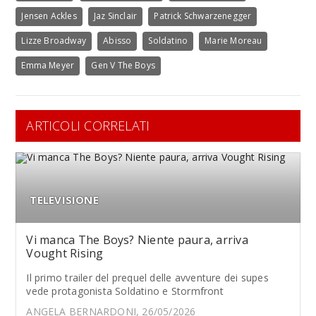
Jensen Ackles
Jaz Sinclair
Patrick Schwarzenegger
Lizze Broadway
Abisso
Soldatino
Marie Moreau
Emma Meyer
Gen V The Boys
ARTICOLI CORRELATI
TELEVISIONE
Vi manca The Boys? Niente paura, arriva
Vought Rising
Il primo trailer del prequel delle avventure dei supes
vede protagonista Soldatino e Stormfront
ANGELA BERNARDONI, 26/05/2026