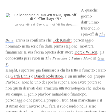
A qualche
giorno
dall’ultimo
La locandina di
Gen V
, spin-off di
The Boys
trailer dello
spin-off di
The
Boys
, arriva la conferma che
Tek Knight
, personaggio
nominato nella serie fin dalla prima stagione, mostrerà
finalmente la sua faccia (quella dell’attore
Derek Wilson
, già
conosciuta per i ruoli in
The Preacher
e
Future Man
) in
Gen
V
.
Knight, supereroe già familiare a chi ha letto il fumetto creato
da
Garth Ennis
e
Darick Robertson
, è un membro del gruppo
Payback, nonché uno dei pochi super a non avere poteri se
non quelli derivati dall’armatura ultratecnologica che indossa
sul campo. Il genio playboy miliardario filantropo,
personaggio che parodia proprio l’Iron Man marveliano e il
Batman dell’universo DC, farà il suo esordio nella serie
satellite di
The Boys
, che segue le vicende degli studenti della