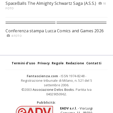
SpaceBalls The Almighty Schwartz Saga (A.S.S.)
10
FOTO
Conferenza stampa Lucca Comics and Games 2026
4 FOTO
Termini d'uso
Privacy
Regole
Redazione
Contatti
Fantascienza.com
- ISSN 1974-8248 -
Registrazione tribunale di Milano, n. 521 del 5
settembre 2006.
©2003
Associazione Delos Books
. Partita Iva
04029050962.
Pubblicità:
EADV s.r.l.
- Via Luigi
Capuana, 11 - 95030