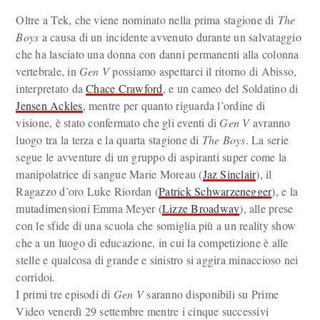
Oltre a Tek, che viene nominato nella prima stagione di
The
Boys
a causa di un incidente avvenuto durante un salvataggio
che ha lasciato una donna con danni permanenti alla colonna
vertebrale, in
Gen V
possiamo aspettarci il ritorno di Abisso,
interpretato da
Chace Crawford
, e un cameo del Soldatino di
Jensen Ackles
, mentre per quanto riguarda l’ordine di
visione, è stato confermato che gli eventi di
Gen V
avranno
luogo tra la terza e la quarta stagione di
The Boys
. La serie
segue le avventure di un gruppo di aspiranti super come la
manipolatrice di sangue Marie Moreau (
Jaz Sinclair
), il
Ragazzo d’oro Luke Riordan (
Patrick Schwarzenegger
), e la
mutadimensioni Emma Meyer (
Lizze Broadway
), alle prese
con le sfide di una scuola che somiglia più a un reality show
che a un luogo di educazione, in cui la competizione è alle
stelle e qualcosa di grande e sinistro si aggira minaccioso nei
corridoi.
I primi tre episodi di
Gen V
saranno disponibili su Prime
Video venerdì 29 settembre mentre i cinque successivi