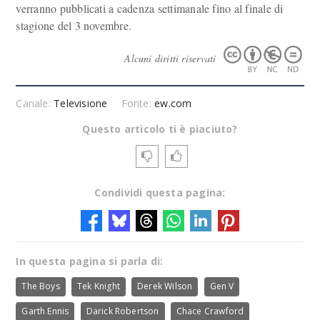
verranno pubblicati a cadenza settimanale fino al finale di
stagione del 3 novembre.
Alcuni diritti riservati
Canale:
Televisione
Fonte:
ew.com
Questo articolo ti è piaciuto?
Condividi questa pagina:
In questa pagina si parla di:
The Boys
Tek Knight
Derek Wilson
Gen V
Garth Ennis
Darick Robertson
Chace Crawford