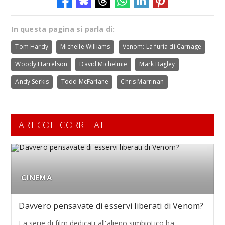
In questa pagina si parla di:
Tom Hardy
Michelle Williams
Venom: La furia di Carnage
Woody Harrelson
David Michelinie
Mark Bagley
Andy Serkis
Todd McFarlane
Chris Marrinan
ARTICOLI CORRELATI
CINEMA
Davvero pensavate di esservi liberati di Venom?
La serie di film dedicati all'alieno simbiotico ha