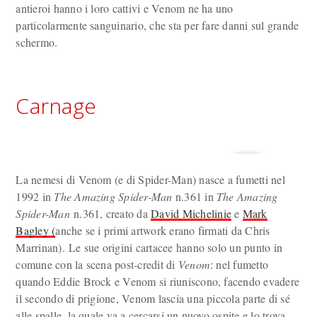
antieroi hanno i loro cattivi e Venom ne ha uno
particolarmente sanguinario, che sta per fare danni sul grande
schermo.
Carnage
La nemesi di Venom (e di Spider-Man) nasce a fumetti nel
1992 in
The Amazing Spider-Man
n.361 in
The Amazing
Spider-Man
n.361, creato da
David Michelinie
e
Mark
Bagley (
anche se i primi artwork erano firmati da Chris
Marrinan). Le sue origini cartacee hanno solo un punto in
comune con la scena post-credit di
Venom
: nel fumetto
quando Eddie Brock e Venom si riuniscono, facendo evadere
il secondo di prigione, Venom lascia una piccola parte di sé
alle spalle, la quale va a cercarsi un nuovo ospite e lo trova,