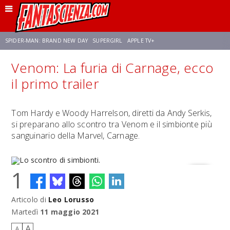
SPIDER-MAN: BRAND NEW DAY
SUPERGIRL
APPLE TV+
Venom: La furia di Carnage, ecco
FRANCO RICCIARDIELLO
ZENDAYA
STAR TREK
AVENGERS: DOOMSDAY
il primo trailer
NETFLIX
SADIE SINK
CELIA ROSE GOODING
Tom Hardy e Woody Harrelson, diretti da Andy Serkis,
si preparano allo scontro tra Venom e il simbionte più
sanguinario della Marvel, Carnage.
1
Articolo di
Leo Lorusso
Lo scontro di simbionti.
Martedì
11 maggio 2021
A
A