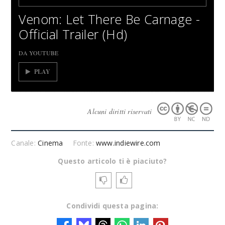
Venom: Let There Be Carnage -
Official Trailer (Hd)
DA YOUTUBE
PLAY
Alcuni diritti riservati
Canale:
Cinema
Fonte:
www.indiewire.com
Questo articolo ti è piaciuto?
Condividi questa pagina: