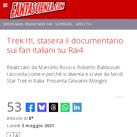
SPIDER-MAN: BRAND NEW DAY
SUPERGIRL
APPLE TV+
Trek It!, stasera il documentario
FRANCO RICCIARDIELLO
ZENDAYA
AVENGERS: DOOMSDAY
STAR TREK
sui fan italiani su Rai4
NETFLIX
SADIE SINK
STAR TREK: STRANGE NEW WORLDS
Realizzato da Marcello Rossi e Roberto Baldassari
racconta come e perché si diventa e si vive da fan di
Star Trek in Italia. Presenta Giovanni Mongini.
53
Articolo di
S*
Lunedì
3 maggio 2021
A
A