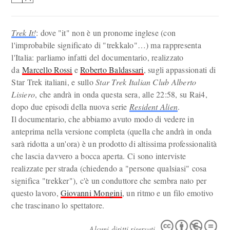
Trek It!
: dove "it" non è un pronome inglese (con
l'improbabile significato di "trekkalo"…) ma rappresenta
l'Italia: parliamo infatti del documentario, realizzato
da
Marcello Rossi
e
Roberto Baldassari
, sugli appassionati di
Star Trek italiani, e sullo
Star Trek Italian Club Alberto
Lisiero
, che andrà in onda questa sera, alle 22:58, su Rai4,
dopo due episodi della nuova serie
Resident Alien
.
Il documentario, che abbiamo avuto modo di vedere in
anteprima nella versione completa (quella che andrà in onda
sarà ridotta a un'ora) è un prodotto di altissima professionalità
che lascia davvero a bocca aperta. Ci sono interviste
realizzate per strada (chiedendo a "persone qualsiasi" cosa
significa "trekker"), c'è un conduttore che sembra nato per
questo lavoro,
Giovanni Mongini
, un ritmo e un filo emotivo
che trascinano lo spettatore.
Alcuni diritti riservati