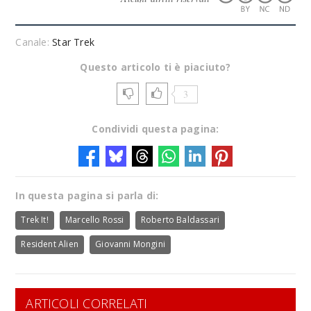
Canale:
Star Trek
Questo articolo ti è piaciuto?
3
Condividi questa pagina:
In questa pagina si parla di:
Trek It!
Marcello Rossi
Roberto Baldassari
Resident Alien
Giovanni Mongini
ARTICOLI CORRELATI