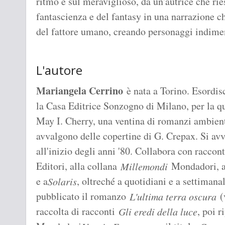
ritmo e sul meraviglioso, da un'autrice che ri
fantascienza e del fantasy in una narrazione 
del fattore umano, creando personaggi indimen
L'autore
Mariangela Cerrino
è nata a Torino. Esordis
la Casa Editrice Sonzogno di Milano, per la q
May I. Cherry, una ventina di romanzi ambient
avvalgono delle copertine di G. Crepax. Si avvi
all'inizio degli anni '80. Collabora con raccon
Editori, alla collana
Mondadori, a
Millemondi
e a
, oltreché a quotidiani e a settimana
Solaris
pubblicato il romanzo
(v
L'ultima terra oscura
raccolta di racconti
, poi 
Gli eredi della luce