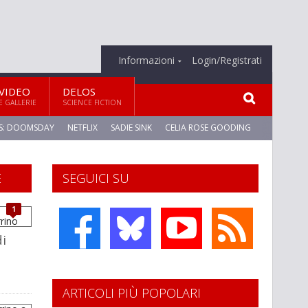
Informazioni
Login/Registrati
VIDEO
DELOS
E GALLERIE
SCIENCE FICTION
S: DOOMSDAY
NETFLIX
SADIE SINK
CELIA ROSE GOODING
E
SEGUICI SU
1
i
ARTICOLI PIÙ POPOLARI