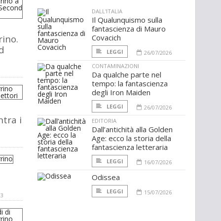
DALL'ITALIA
Il Qualunquismo sulla
fantascienza di Mauro
rino.
Covacich
d
LEGGI
26/07/2026
CONTAMINAZIONI
Da qualche parte nel
tempo: la fantascienza
degli Iron Maiden
LEGGI
26/07/2026
ntra i
EDITORIA
Dall’antichità alla Golden
Age: ecco la storia della
fantascienza letteraria
LEGGI
16/07/2026
Odissea
LEGGI
15/07/2026
03