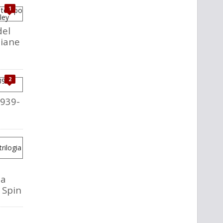
1
del
liane
2
1939-
la
o Spin