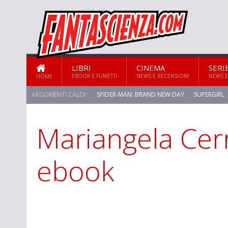
LIBRI
CINEMA
SERI
EBOOK E FUMETTI
NEWS E RECENSIONI
NEWS E
HOME
ARGOMENTI CALDI:
SPIDER-MAN: BRAND NEW DAY
SUPERGIRL
Mariangela Cerr
ebook