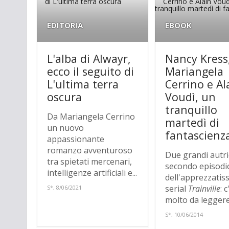
EDITORIA
EBOOK
L'alba di Alwayr,
Nancy Kress
ecco il seguito di
Mariangela
L'ultima terra
Cerrino e Al
oscura
Voudì, un
tranquillo
Da Mariangela Cerrino
martedì di
un nuovo
fantascienz
appassionante
romanzo avventuroso
Due grandi autric
tra spietati mercenari,
secondo episodi
intelligenze artificiali e...
dell'apprezzatis
serial
Trainville
: c
S*, 8/06/2021
molto da leggere 
S*, 10/06/2014