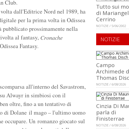
an Club.
Tutto sui m
 volta dall'Editrice Nord nel 1989, ha
di Mariange
Cerrino
digitale per la prima volta in Odissea
NOTIZIE / 5/06/2002
rà pubblicato prossimamente nella
rivolta al fantasy,
Cronache
NOTIZIE
 Odissea Fantasy.
Campo
Archimede d
Thomas Dis
NOTIZIE / 6/08/2026
scomparsa all'interno del Savastrom,
su Alwayr in simbiosi con il
en oltre, fino a un tentativo di
Cinzia Di Ma
uto di Dolane il mago – l'ultimo uomo
parla di
Finisterrae
ene occupare. Un romanzo giocato sul
NOTIZIE / 6/08/2026