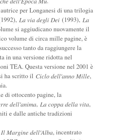
.
che dell'Epoca Mu
 autrice per Longanesi di una trilogia
1992),
(1993),
La via degli Dei
La
volume si aggiudicano nuovamente il
nico volume di circa mille pagine, è
successo tanto da raggiungere la
a in una versione ridotta nel
ioni TEA. Questa versione nel 2001 è
 ha scritto il
,
Ciclo dell'anno Mille
ia.
 di ottocento pagine, la
,
,
erre dell'anima
La coppa della vita
iti e dalle antiche tradizioni
o
, incentrato
Il Margine dell'Alba