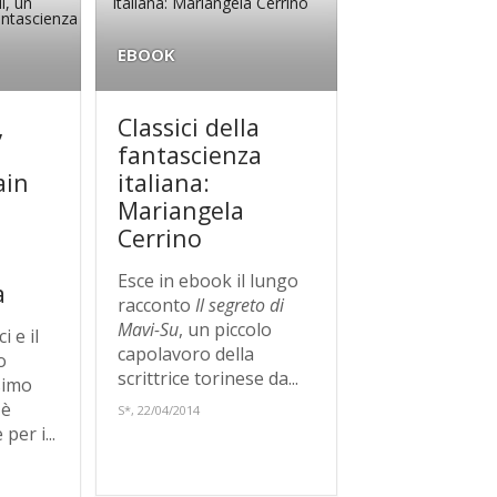
EBOOK
,
Classici della
fantascienza
ain
italiana:
Mariangela
Cerrino
Esce in ebook il lungo
a
racconto
Il segreto di
Mavi-Su
, un piccolo
i e il
capolavoro della
o
scrittrice torinese da...
simo
'è
S*, 22/04/2014
per i...