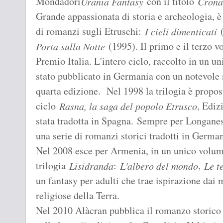
Mondadori
con il titolo
Urania Fantasy
Crona
Grande appassionata di storia e archeologia, è
di romanzi sugli Etruschi:
(
I cieli dimenticati
(1995). Il primo e il terzo 
Porta sulla Notte
Premio Italia. L'intero ciclo, raccolto in un u
stato pubblicato in Germania con un notevole 
quarta edizione. Nel 1998 la trilogia è propost
ciclo
, Ediz
Rasna, la saga del popolo Etrusco
stata tradotta in Spagna. Sempre per Longanesi
una serie di romanzi storici tradotti in German
Nel 2008 esce per Armenia, in un unico volume
trilogia
:
,
Lisidranda
L'albero del mondo
Le t
un fantasy per adulti che trae ispirazione dai m
religiose della Terra.
Nel 2010 Alàcran pubblica il romanzo storic