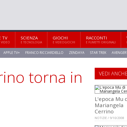
E TV
SCIENZA
GIOCHI
RACCONTI
 VIDEO
E TECNOLOGIA
E VIDEOGIOCHI
E FUMETTI ORIGINALI
APPLE TV+
FRANCO RICCIARDIELLO
ZENDAYA
STAR TREK
AVENGER
ino torna in
VEDI ANCH
L'epoca Mu d
Mariangela
Cerrino
NOTIZIE / 9/10/2008