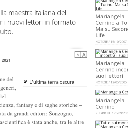
lla maestra italiana del
Mariangela
 i nuovi lettori in formato
Cerrino a To
Ma su Secon
uito.
Life
NOTIZIE / 15/10/2007
A
A
e 2021
Mariangela
Cerrino inco
suoi lettori
ane del
L'ultima terra oscura
NOTIZIE / 12/05/2005
 generi,
del
Mariangela
cienza, fantasy e di saghe storiche –
Cerrino
cata da grandi editori: Sonzogno,
RUBRICHE / 20/09/20
cientifica è stata anche, tra le altre