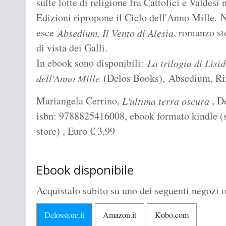
sulle lotte di religione fra Cattolici e Valdes
Edizioni ripropone il Ciclo dell'Anno Mille. N
esce
, romanzo st
Absedium, Il Vento di Alesia
di vista dei Galli.
In ebook sono disponibili:
La trilogia di Lisi
(Delos Books), Absedium, Riz
dell'Anno Mille
Mariangela Cerrino,
, De
L'ultima terra oscura
isbn: 9788825416008, ebook formato kindle (s
store) , Euro
€
3,99
Ebook disponibile
Acquistalo subito su uno dei seguenti negozi o
Delosstore.it
Amazon.it
Kobo.com