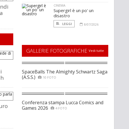
ondi
CINEMA
Supergirl è un po' un
la
disastro
LEGGI
8/07/2026
GALLERIE FOTOGRAFICHE
Vedi tutte
i
SpaceBalls The Almighty Schwartz Saga
ch
(A.S.S.)
10 FOTO
Conferenza stampa Lucca Comics and
uro
Games 2026
4 FOTO