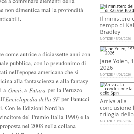
esce a combinare elementi della
che non dimentica mai la profondità
ticabili.
Il ministero 
tempo di Ka
Bradley
NOTIZIE / 5/08/2026
ce come autrice a diciassette anni con
Jane Yolen, 
uale pubblica, con lo pseudonimo di
2026
ati nell'epopea americana che si
NOTIZIE / 4/08/2026
cina alla fantascienza e alla fantasy
ti a
, a
per la Peruzzo
Omni
Futura
ll'
per Fanucci
Enciclopedia della SF
Arriva alla
li. Con le Edizioni Nord ha
conclusione 
trilogia dell
incitore del Premio Italia 1990) e la
NOTIZIE / 3/08/2026
riproposta nel 2008 nella collana