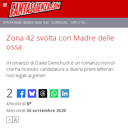
SPIDER-MAN: BRAND NEW DAY
SUPERGIRL
APPLE TV+
Zona 42 svolta con Madre delle
FRANCO RICCIARDIELLO
ZENDAYA
STAR TREK
AVENGERS: DOOMSDAY
ossa
NETFLIX
SADIE SINK
STAR TREK: STRANGE NEW WORLDS
Il romanzo di David Demchuck è un romanzo horror
che ha ricevuto candidature a diversi premi letterari
non legati ai generi
2
Articolo di
S*
Mercoledì
30 settembre 2020
A
A