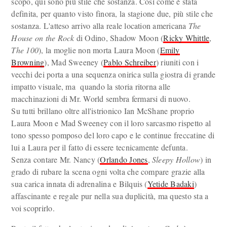
scopo, qui sono più stile che sostanza. Così come è stata
definita, per quanto visto finora, la stagione due, più stile che
sostanza. L'atteso arrivo alla reale location americana
The
House on the Rock
di Odino, Shadow Moon (
Ricky Whittle
,
The 100
), la moglie non morta Laura Moon (
Emily
Browning
), Mad Sweeney (
Pablo Schreiber
) riuniti con i
vecchi dei porta a una sequenza onirica sulla giostra di grande
impatto visuale, ma quando la storia ritorna alle
macchinazioni di Mr. World sembra fermarsi di nuovo.
Su tutti brillano oltre all'istrionico Ian McShane proprio
Laura Moon e Mad Sweeney con il loro sarcasmo rispetto al
tono spesso pomposo del loro capo e le continue freccatine di
lui a Laura per il fatto di essere tecnicamente defunta.
Senza contare Mr. Nancy (
Orlando Jones
,
Sleepy Hollow
) in
grado di rubare la scena ogni volta che compare grazie alla
sua carica innata di adrenalina e Bilquis (
Yetide Badaki
)
affascinante e regale pur nella sua duplicità, ma questo sta a
voi scoprirlo.