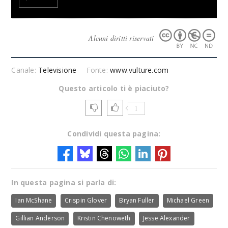
Alcuni diritti riservati
Canale:
Televisione
Fonte:
www.vulture.com
Questo articolo ti è piaciuto?
1
Condividi questa pagina:
In questa pagina si parla di:
Ian McShane
Crispin Glover
Bryan Fuller
Michael Green
Gillian Anderson
Kristin Chenoweth
Jesse Alexander