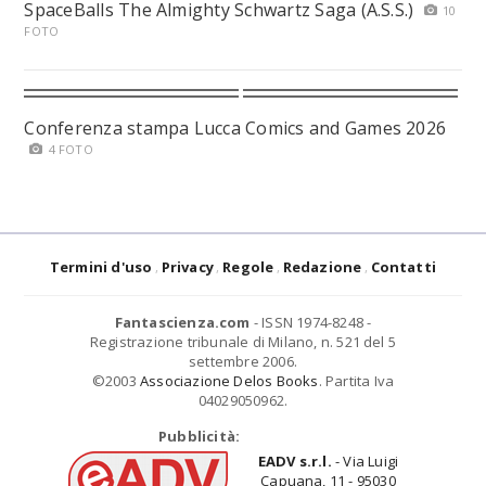
SpaceBalls The Almighty Schwartz Saga (A.S.S.)
10
FOTO
Conferenza stampa Lucca Comics and Games 2026
4 FOTO
Termini d'uso
Privacy
Regole
Redazione
Contatti
Fantascienza.com
- ISSN 1974-8248 -
Registrazione tribunale di Milano, n. 521 del 5
settembre 2006.
©2003
Associazione Delos Books
. Partita Iva
04029050962.
Pubblicità:
EADV s.r.l.
- Via Luigi
Capuana, 11 - 95030