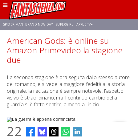
SPIDER-MAN: BRAND NEW DAY
SUPERGIRL
APPLE TV+
American Gods: è online su
FRANCO RICCIARDIELLO
ZENDAYA
AVENGERS: DOOMSDAY
STAR TREK
Amazon Primevideo la stagione
due
NETFLIX
SADIE SINK
STAR TREK: STRANGE NEW WORLDS
La seconda stagione è ora seguita dallo stesso autore
del romanzo, e si vede la maggiore fedeltà alla storia
originale, la recitazione è sempre notevole, l'aspetto
visivo è straordinario, ma il continuo cambio della
guardia si è fatto sentire, almeno all'inizio.
22