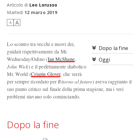
Articolo di
Leo Lorusso
La guerra è appena cominciata...
Martedì
12 marzo 2019
A
A
Lo scontro tra vecchi e nuovi dei,
Dopo la fine
guidati rispettivamente da Mr.
Wednesday/Odino (
Ian McShane
,
Oggi
John Wick
) e il perfettamente diabolico
Mr. World (
Crispin Glover
, che verrà
per sempre ricordato per
Ritorno al futuro
) aveva raggiunto il
suo punto critico sul finale della prima stagione, ma i veri
problemi stavano solo cominciando.
Dopo la fine