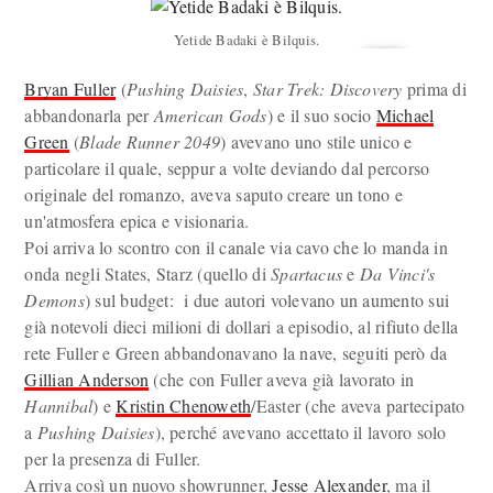
Yetide Badaki è Bilquis.
Bryan Fuller
(
Pushing Daisies
,
Star Trek: Discovery
prima di
abbandonarla per
American Gods
) e il suo socio
Michael
Green
(
Blade Runner 2049
) avevano uno stile unico e
particolare il quale, seppur a volte deviando dal percorso
originale del romanzo, aveva saputo creare un tono e
un'atmosfera epica e visionaria.
Poi arriva lo scontro con il canale via cavo che lo manda in
onda negli States, Starz (quello di
Spartacus
e
Da Vinci's
Demons
) sul budget: i due autori volevano un aumento sui
già notevoli dieci milioni di dollari a episodio, al rifiuto della
rete Fuller e Green abbandonavano la nave, seguiti però da
Gillian Anderson
(che con Fuller aveva già lavorato in
Hannibal
) e
Kristin Chenoweth
/Easter (che aveva partecipato
a
Pushing Daisies
), perché avevano accettato il lavoro solo
per la presenza di Fuller.
Arriva così un nuovo showrunner,
Jesse Alexander
, ma il