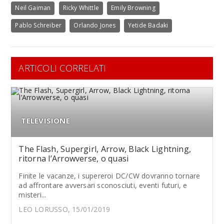
Neil Gaiman
Ricky Whittle
Emily Browning
Pablo Schreiber
Orlando Jones
Yetide Badaki
ARTICOLI CORRELATI
TELEVISIONE
The Flash, Supergirl, Arrow, Black Lightning,
ritorna l’Arrowverse, o quasi
Finite le vacanze, i supereroi DC/CW dovranno tornare
ad affrontare avversari sconosciuti, eventi futuri, e
misteri...
LEO LORUSSO, 15/01/2019