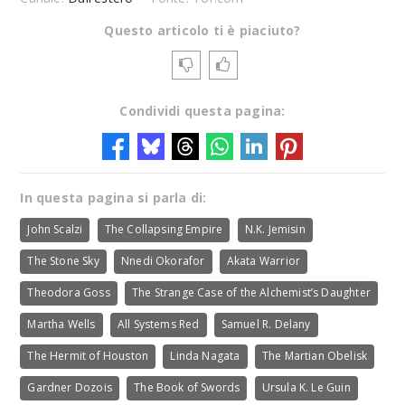
Questo articolo ti è piaciuto?
Condividi questa pagina:
In questa pagina si parla di:
John Scalzi
The Collapsing Empire
N.K. Jemisin
The Stone Sky
Nnedi Okorafor
Akata Warrior
Theodora Goss
The Strange Case of the Alchemist’s Daughter
Martha Wells
All Systems Red
Samuel R. Delany
The Hermit of Houston
Linda Nagata
The Martian Obelisk
Gardner Dozois
The Book of Swords
Ursula K. Le Guin