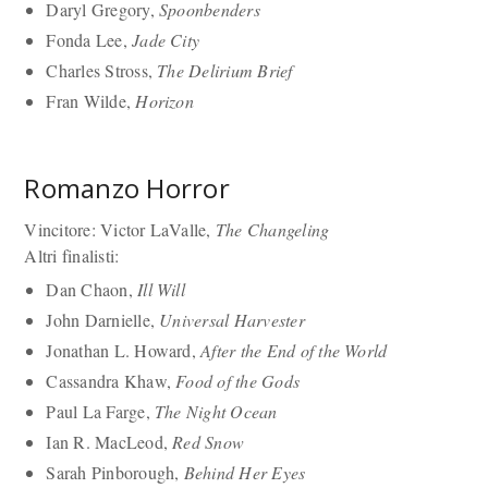
Daryl Gregory,
Spoonbenders
Fonda Lee,
Jade City
Charles Stross,
The Delirium Brief
Fran Wilde,
Horizon
Romanzo Horror
Vincitore: Victor LaValle,
The Changeling
Altri finalisti:
Dan Chaon,
Ill Will
John Darnielle,
Universal Harvester
Jonathan L. Howard,
After the End of the World
Cassandra Khaw,
Food of the Gods
Paul La Farge,
The Night Ocean
Ian R. MacLeod,
Red Snow
Sarah Pinborough,
Behind Her Eyes