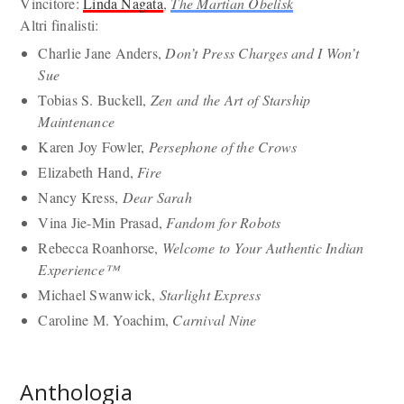
Vincitore:
Linda Nagata
,
The Martian Obelisk
Altri finalisti:
Charlie Jane Anders,
Don’t Press Charges and I Won’t
Sue
Tobias S. Buckell,
Zen and the Art of Starship
Maintenance
Karen Joy Fowler,
Persephone of the Crows
Elizabeth Hand,
Fire
Nancy Kress,
Dear Sarah
Vina Jie-Min Prasad,
Fandom for Robots
Rebecca Roanhorse,
Welcome to Your Authentic Indian
Experience™
Michael Swanwick,
Starlight Express
Caroline M. Yoachim,
Carnival Nine
Anthologia