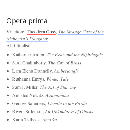
Opera prima
Vincitore:
Theodora Goss
,
The Strange Case of the
Alchemist’s Daughter
Altri finalisti:
Katherine Arden,
The Bear and the Nightingale
S.A. Chakraborty,
The City of Brass
Lara Elena Donnelly,
Amberlough
Ruthanna Emrys,
Winter Tide
Sam J. Miller,
The Art of Starving
Annalee Newitz,
Autonomous
George Saunders,
Lincoln in the Bardo
Rivers Solomon,
An Unkindness of Ghosts
Karin Tidbeck,
Amatka