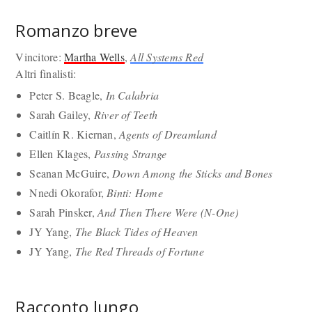
Romanzo breve
Vincitore:
Martha Wells
,
All Systems Red
Altri finalisti:
Peter S. Beagle,
In Calabria
Sarah Gailey,
River of Teeth
Caitlín R. Kiernan,
Agents of Dreamland
Ellen Klages,
Passing Strange
Seanan McGuire,
Down Among the Sticks and Bones
Nnedi Okorafor,
Binti: Home
Sarah Pinsker,
And Then There Were (N-One)
JY Yang,
The Black Tides of Heaven
JY Yang,
The Red Threads of Fortune
Racconto lungo