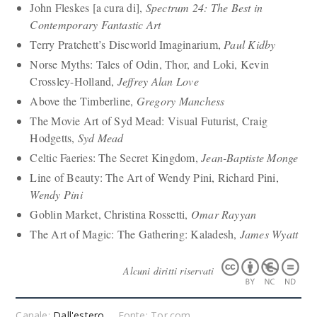
John Fleskes [a cura di],
Spectrum 24: The Best in
Contemporary Fantastic Art
Terry Pratchett’s Discworld Imaginarium,
Paul Kidby
Norse Myths: Tales of Odin, Thor, and Loki, Kevin
Crossley-Holland,
Jeffrey Alan Love
Above the Timberline,
Gregory Manchess
The Movie Art of Syd Mead: Visual Futurist, Craig
Hodgetts,
Syd Mead
Celtic Faeries: The Secret Kingdom,
Jean-Baptiste Monge
Line of Beauty: The Art of Wendy Pini, Richard Pini,
Wendy Pini
Goblin Market, Christina Rossetti,
Omar Rayyan
The Art of Magic: The Gathering: Kaladesh,
James Wyatt
Alcuni diritti riservati
Canale:
Dall'estero
Fonte: Tor.com