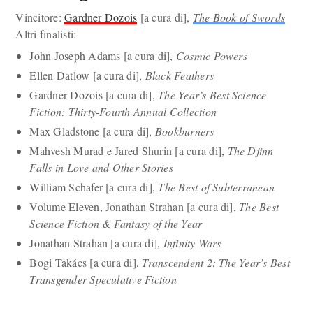
Vincitore:
Gardner Dozois
[a cura di],
The Book of Swords
Altri finalisti:
John Joseph Adams [a cura di],
Cosmic Powers
Ellen Datlow [a cura di],
Black Feathers
Gardner Dozois [a cura di],
The Year’s Best Science
Fiction: Thirty-Fourth Annual Collection
Max Gladstone [a cura di],
Bookburners
Mahvesh Murad e Jared Shurin [a cura di],
The Djinn
Falls in Love and Other Stories
William Schafer [a cura di],
The Best of Subterranean
Volume Eleven, Jonathan Strahan [a cura di],
The Best
Science Fiction & Fantasy of the Year
Jonathan Strahan [a cura di],
Infinity Wars
Bogi Takács [a cura di],
Transcendent 2: The Year’s Best
Transgender Speculative Fiction