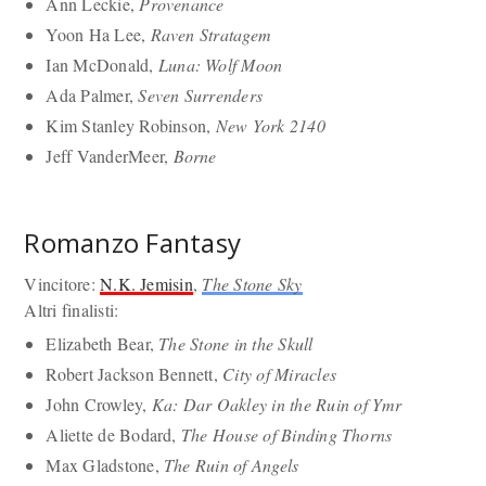
Ann Leckie,
Provenance
Yoon Ha Lee,
Raven Stratagem
Ian McDonald,
Luna: Wolf Moon
Ada Palmer,
Seven Surrenders
Kim Stanley Robinson,
New York 2140
Jeff VanderMeer,
Borne
Romanzo Fantasy
Vincitore:
N.K. Jemisin
,
The Stone Sky
Altri finalisti:
Elizabeth Bear,
The Stone in the Skull
Robert Jackson Bennett,
City of Miracles
John Crowley,
Ka: Dar Oakley in the Ruin of Ymr
Aliette de Bodard,
The House of Binding Thorns
Max Gladstone,
The Ruin of Angels