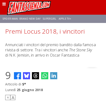
SPIDER-MAN: BRAND NEW DAY
SUPERGIRL
APPLE TV+
Premi Locus 2018, i vincitori
FRANCO RICCIARDIELLO
ZENDAYA
STAR TREK
AVENGERS: DOOMSDAY
Annunciati i vincitori del premio bandito dalla famosa
rivista di settore. Tra i vincitori anche
The Stone Sky
NETFLIX
SADIE SINK
STAR TREK: STRANGE NEW WORLDS
di N.K. Jemisin, in arrivo in Oscar Fantastica
9
Articolo di
S*
Lunedì
25 giugno 2018
A
A