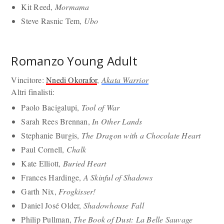
Kit Reed,
Mormama
Steve Rasnic Tem,
Ubo
Romanzo Young Adult
Vincitore:
Nnedi Okorafor
,
Akata Warrior
Altri finalisti:
Paolo Bacigalupi,
Tool of War
Sarah Rees Brennan,
In Other Lands
Stephanie Burgis,
The Dragon with a Chocolate Heart
Paul Cornell,
Chalk
Kate Elliott,
Buried Heart
Frances Hardinge,
A Skinful of Shadows
Garth Nix,
Frogkisser!
Daniel José Older,
Shadowhouse Fall
Philip Pullman,
The Book of Dust: La Belle Sauvage