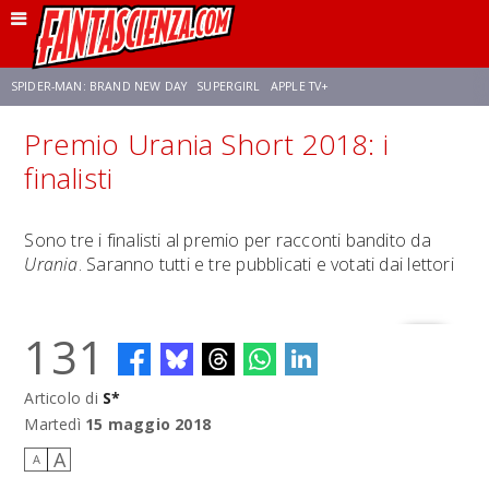
SPIDER-MAN: BRAND NEW DAY
SUPERGIRL
APPLE TV+
Premio Urania Short 2018: i
FRANCO RICCIARDIELLO
ZENDAYA
STAR TREK
AVENGERS: DOOMSDAY
finalisti
NETFLIX
SADIE SINK
CELIA ROSE GOODING
Sono tre i finalisti al premio per racconti bandito da
Urania
. Saranno tutti e tre pubblicati e votati dai lettori
131
Articolo di
S*
Martedì
15 maggio 2018
A
A