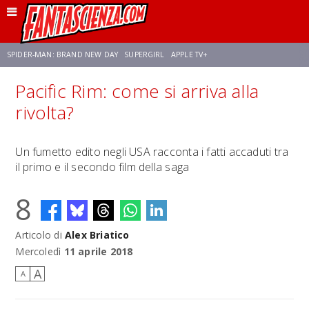
SPIDER-MAN: BRAND NEW DAY
SUPERGIRL
APPLE TV+
Pacific Rim: come si arriva alla
FRANCO RICCIARDIELLO
ZENDAYA
STAR TREK
AVENGERS: DOOMSDAY
rivolta?
NETFLIX
SADIE SINK
CELIA ROSE GOODING
Un fumetto edito negli USA racconta i fatti accaduti tra
il primo e il secondo film della saga
8
Articolo di
Alex Briatico
Mercoledì
11 aprile 2018
A
A