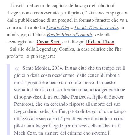
L'uscita del secondo capitolo della saga dei robottoni
Jaeger, come era avvenuto per il primo, è stata accompagnata
dalla pubblicazione di un prequel in formato fumetto che va a
colmare il vuoto tra
Pacific Rim
e
Pacific Rim: la rivolta
; la
mini saga, dal titolo
Pacific Rim: Aftermath
, vede alla
sceneggiatura
Cavan Scott
e ai disegni
Richard Elson
.
Sul silo della Legendary Comics, la casa editrice che l'ha
prodotto, si può leggere:
Santa Monica, 2034. In una città che un tempo era il
gioiello della costa occidentale, dalle ceneri di robot e
mostri giganti è emerso un mondo nuovo. In questo
scenario futuristico incontreremo una nuova generazione
di sopravvissuti, tra cui Jake Pentecost, figlio di Stacker
Pentecost, che sta cercando risposte alla morte del suo
leggendario padre; Griffin, pilota di Jaeger che un tempo
utilizzava le sue capacità per difendere il mondo, ma ora
pilota uno Jaeger illegale per un boss della malavita, il
Mech Czar, un signore del crimine che governa i