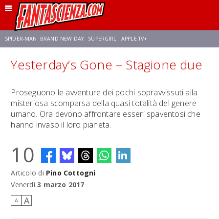
SPIDER-MAN: BRAND NEW DAY
SUPERGIRL
APPLE TV+
Yesterday’s Gone – Stagione due
FRANCO RICCIARDIELLO
ZENDAYA
STAR TREK
AVENGERS: DOOMSDAY
Proseguono le avventure dei pochi sopravvissuti alla
misteriosa scomparsa della quasi totalità del genere
NETFLIX
SADIE SINK
STAR TREK: STRANGE NEW WORLDS
umano. Ora devono affrontare esseri spaventosi che
hanno invaso il loro pianeta.
10
Articolo di
Pino Cottogni
Venerdì
3 marzo 2017
A
A