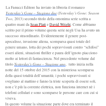
La Fanucci Editore ha inviato in libreria il romanzo
Yesterday’s Gone – Stagione due
(
Yesterday’s Gone: Season
Two
, 2013) secondo titolo della omonima serie scritta a
quattro mani da
Sean Platt
e
David Wright
. Come abbiamo
scritto per il primo volume questa serie negli Usa ha avuto un
successo straordinario. Evidentemente il genere post-
apocalisse, invasione aliena, scomparsa quasi totale del
genere umano, lotta dei pochi sopravvissuti contro “schifosi”
esseri alieni, situazioni thriller e paura dell’ignoto piacciono
molto ai lettori di fantascienza. Nel precedente volume dal
titolo
Yesterday’s Gone – Stagione uno
, tutto inizia nella
notte del 15 ottobre del 2015 con la misteriosa scomparsa
della quasi totalità dell’umanità; i pochi sopravvissuti si
svegliano al mattino e fanno la triste scoperta di essere soli,
non c’è più la corrente elettrica, non funziona internet nè i
telefoni cellulari e sono scomparse le persone care con cui si
viveva.
In questo volume la situazione parte dove era terminato il