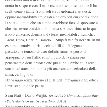
conto in sospeso con il male oscuro e sconosciuto che li ha
scelti come vittime. Sono soli e abbandonati a sé stessi,
eppure inscindibilmente legati a coloro con cui condividono
la sorte, uomini che un tempo avrebbero forse disprezzato e
che ora invece considerano l’unica speranza rimasta in quel
nuovo universo, dominato da forze insondabili e nemiche.
Brent, Luca, Charlie, Boricio… Stupefatti e frastornati, in un
estremo tentativo di riallacciare i fili che li legano a un
passato che temono di aver definitivamente perso, si
appoggiano l’un l’altro sotto il peso della paura più
penetrante e della desolazione più cupa. Perché sulla loro
strada, ad attenderli, c’è la più ancestrale e pericolosa delle
minacce: l’ignoto.
Un viaggio senza ritorno al di là dell’immaginazione, oltre i
limiti stabiliti dalle paure.
Sean Platt – David Wright,
Yesterday’s Gone. Stagione due
(
Yesterday’s Gone: Season Two
, 2013)
Traduzione Enrico Lodi, Fanucci Editore, collana Narrativa ,