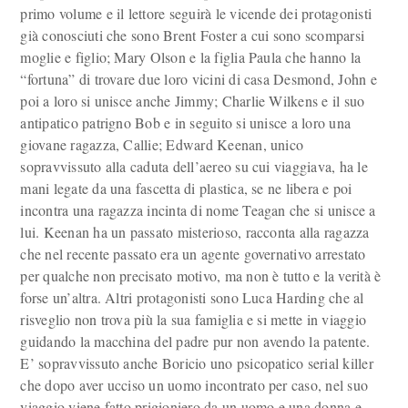
primo volume e il lettore seguirà le vicende dei protagonisti
già conosciuti che sono Brent Foster a cui sono scomparsi
moglie e figlio; Mary Olson e la figlia Paula che hanno la
“fortuna” di trovare due loro vicini di casa Desmond, John e
poi a loro si unisce anche Jimmy; Charlie Wilkens e il suo
antipatico patrigno Bob e in seguito si unisce a loro una
giovane ragazza, Callie; Edward Keenan, unico
sopravvissuto alla caduta dell’aereo su cui viaggiava, ha le
mani legate da una fascetta di plastica, se ne libera e poi
incontra una ragazza incinta di nome Teagan che si unisce a
lui. Keenan ha un passato misterioso, racconta alla ragazza
che nel recente passato era un agente governativo arrestato
per qualche non precisato motivo, ma non è tutto e la verità è
forse un’altra. Altri protagonisti sono Luca Harding che al
risveglio non trova più la sua famiglia e si mette in viaggio
guidando la macchina del padre pur non avendo la patente.
E’ sopravvissuto anche Boricio uno psicopatico serial killer
che dopo aver ucciso un uomo incontrato per caso, nel suo
viaggio viene fatto prigioniero da un uomo e una donna e