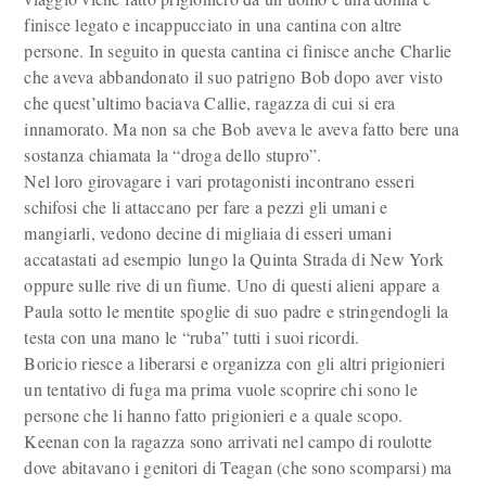
finisce legato e incappucciato in una cantina con altre
persone. In seguito in questa cantina ci finisce anche Charlie
che aveva abbandonato il suo patrigno Bob dopo aver visto
che quest’ultimo baciava Callie, ragazza di cui si era
innamorato. Ma non sa che Bob aveva le aveva fatto bere una
sostanza chiamata la “droga dello stupro”.
Nel loro girovagare i vari protagonisti incontrano esseri
schifosi che li attaccano per fare a pezzi gli umani e
mangiarli, vedono decine di migliaia di esseri umani
accatastati ad esempio lungo la Quinta Strada di New York
oppure sulle rive di un fiume. Uno di questi alieni appare a
Paula sotto le mentite spoglie di suo padre e stringendogli la
testa con una mano le “ruba” tutti i suoi ricordi.
Boricio riesce a liberarsi e organizza con gli altri prigionieri
un tentativo di fuga ma prima vuole scoprire chi sono le
persone che li hanno fatto prigionieri e a quale scopo.
Keenan con la ragazza sono arrivati nel campo di roulotte
dove abitavano i genitori di Teagan (che sono scomparsi) ma