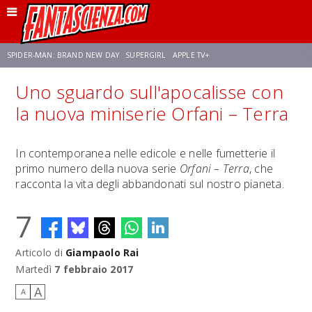
SPIDER-MAN: BRAND NEW DAY
SUPERGIRL
APPLE TV+
Uno sguardo sull'apocalisse con
FRANCO RICCIARDIELLO
ZENDAYA
STAR TREK
AVENGERS: DOOMSDAY
la nuova miniserie Orfani – Terra
NETFLIX
SADIE SINK
STAR TREK: STRANGE NEW WORLDS
In contemporanea nelle edicole e nelle fumetterie il
primo numero della nuova serie
Orfani – Terra
, che
racconta la vita degli abbandonati sul nostro pianeta.
7
Articolo di
Giampaolo Rai
Martedì
7 febbraio 2017
A
A