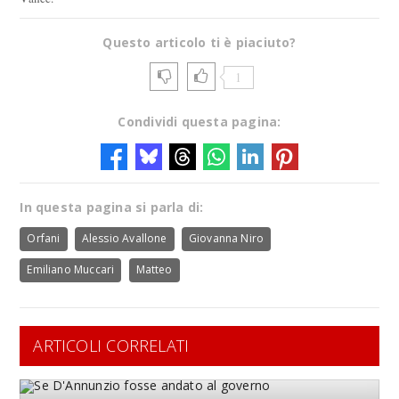
Questo articolo ti è piaciuto?
1
Condividi questa pagina:
In questa pagina si parla di:
Orfani
Alessio Avallone
Giovanna Niro
Emiliano Muccari
Matteo
ARTICOLI CORRELATI