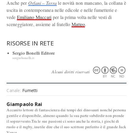
Anche per
Orfani – Terra
le novità non mancano, la collana è
uscita in contemporanea nelle edicole e nelle fumetterie e
vede
Emiliano Muccari
per la prima volta nelle vesti di
sceneggiatore, assieme al fratello
Matteo
.
RISORSE IN RETE
Sergio Bonelli Editore
sergiobonelli.it
Alcuni diritti riservati
Canale:
Fumetti
Giampaolo Rai
Accanito lettore di fantascienza dai tempi dei dinosauri nonché persona
gentile e disponibile, almeno quando la sua parte subdirdir non prende
il sopravvento.Tra le sue passioni ci sono anche la storia, i giochi di
ruolo e il rugby, inutile dire che il suo scrittore preferito è il grande Jack
Vance.