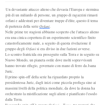
Un devastante attacco alieno che devasta l'Europa e stermina
più di un miliardo di persone, un gruppo di ragazzini rimasti
orfani e addestrati per diventare truppe d'élite, questo il tema
di partenza della serie
Orfani
.
Nelle prime tre stagioni abbiamo scoperto che l'attacco alieno
era una cinica copertura di un esperimento scientifico finito
catastroficamente male, a seguito di questa rivelazione il
gruppo degli
Orfani
si era diviso in due fazioni avverse.
Lo scontro fratricida era proseguito sulla Terra e in seguito su
Nuovo Mondo, un pianeta ostile dove molti sopravvissuti
hanno trovato rifugio, governato con mano di ferro da Jsana
Juric.
Il primo spin-off della serie ha riguardato proprio la
presidentessa Juric, dagli inizi come piccola profuga sino ai
massimi livelli della politica mondiale, da dove la donna ha
orchestrato la mistificazione sugli alieni e pianificato l'esodo
dalla Terra.
Il secondo spin-off è questo
Orfani – Terra
, tre numeri che