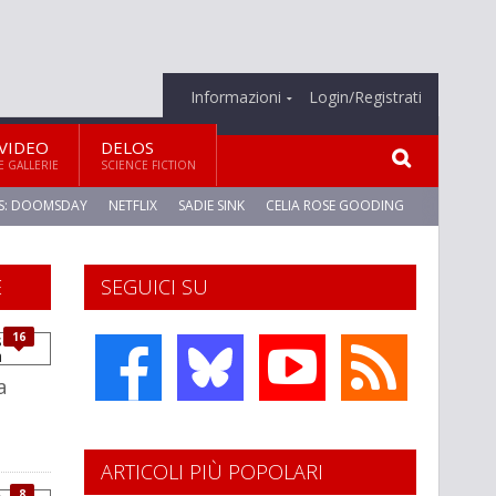
Informazioni
Login/Registrati
VIDEO
DELOS
E GALLERIE
SCIENCE FICTION
S: DOOMSDAY
NETFLIX
SADIE SINK
CELIA ROSE GOODING
E
SEGUICI SU
16
a
ARTICOLI PIÙ POPOLARI
8