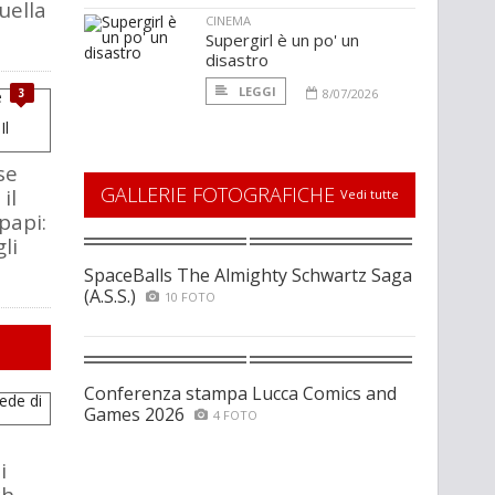
uella
CINEMA
Supergirl è un po' un
disastro
LEGGI
3
8/07/2026
se
GALLERIE FOTOGRAFICHE
il
Vedi tutte
papi:
li
SpaceBalls The Almighty Schwartz Saga
(A.S.S.)
10 FOTO
Conferenza stampa Lucca Comics and
Games 2026
4 FOTO
i
ch