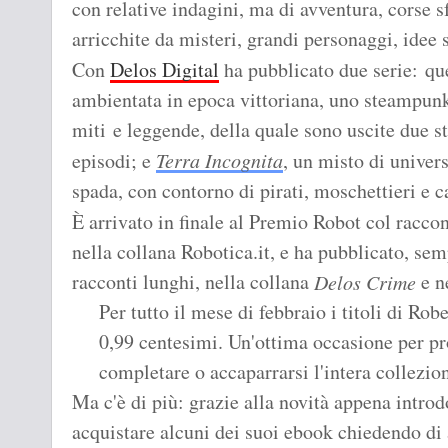
con relative indagini, ma di avventura, corse 
arricchite da misteri, grandi personaggi, idee 
Con
Delos Digital
ha pubblicato due serie: qu
ambientata in epoca vittoriana, uno steampunk
miti e leggende, della quale sono uscite due st
episodi; e
Terra Incognita
, un misto di univer
spada, con contorno di pirati, moschettieri e ca
È arrivato in finale al Premio Robot col racc
nella collana Robotica.it, e ha pubblicato, sem
racconti lunghi, nella collana
e n
Delos Crime
Per tutto il mese di febbraio i titoli di Rob
0,99 centesimi. Un'ottima occasione per pro
completare o accaparrarsi l'intera collezio
Ma c'è di più: grazie alla novità appena introd
acquistare alcuni dei suoi ebook chiedendo di