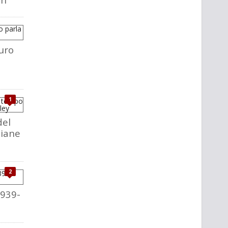
uro
1
del
liane
2
1939-