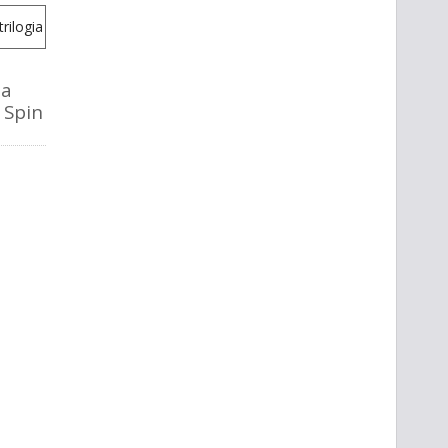
la
o Spin