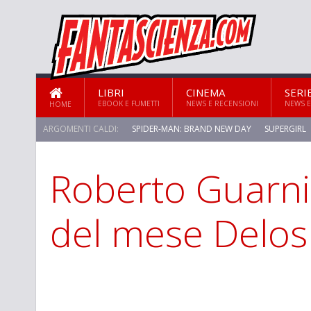
LIBRI
CINEMA
SERI
EBOOK E FUMETTI
NEWS E RECENSIONI
NEWS E
HOME
ARGOMENTI CALDI:
SPIDER-MAN: BRAND NEW DAY
SUPERGIRL
Roberto Guarnie
del mese Delos 