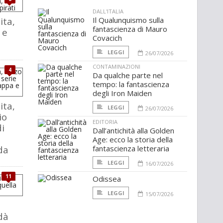
DALL'ITALIA
ita,
Il Qualunquismo sulla
fantascienza di Mauro
 e
Covacich
LEGGI
26/07/2026
CONTAMINAZIONI
4
Da qualche parte nel
tempo: la fantascienza
degli Iron Maiden
ita,
LEGGI
26/07/2026
io
EDITORIA
di
Dall’antichità alla Golden
a
Age: ecco la storia della
da
fantascienza letteraria
LEGGI
16/07/2026
11
Odissea
LEGGI
15/07/2026
dà