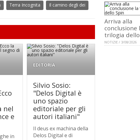
a
Terra Incognita
Il camino degli dei
Arriva alla
conclusione 
trilogia dell
NOTIZIE / 3/08/2026
EDITORIA
Silvio Sosio:
Ecco
"Delos Digital è
uno spazio
a nel
editoriale per gli
nce e
autori italiani"
Il deus ex machina della
Delos Digital e di
aghe in