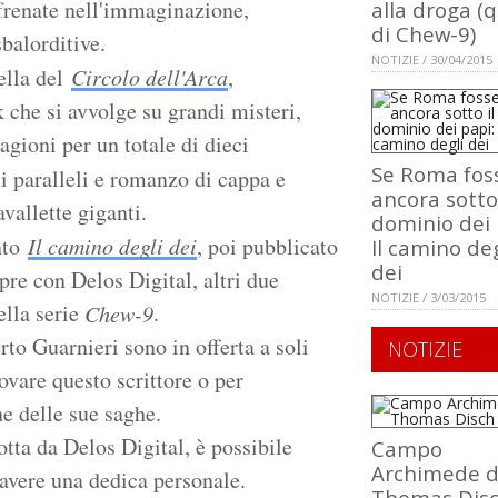
sfrenate nell'immaginazione,
alla droga (q
di Chew-9)
sbalorditive.
NOTIZIE / 30/04/2015
ella del
Circolo dell'Arca
,
 che si avvolge su grandi misteri,
agioni per un totale di dieci
Se Roma fos
si paralleli e romanzo di cappa e
ancora sotto 
vallette giganti.
dominio dei 
onto
Il camino degli dei
, poi pubblicato
Il camino deg
dei
pre con Delos Digital, altri due
NOTIZIE / 3/03/2015
ella serie
.
Chew-9
erto Guarnieri sono in offerta a soli
NOTIZIE
vare questo scrittore o per
ne delle sue saghe.
otta da Delos Digital, è possibile
Campo
Archimede d
 avere una dedica personale.
Thomas Dis