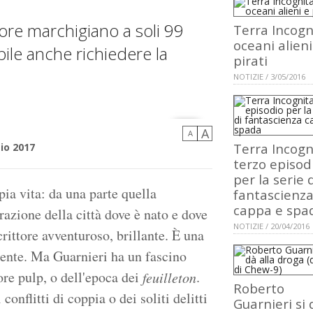
autore marchigiano a soli 99
Terra Incogn
oceani alieni
bile anche richiedere la
pirati
NOTIZIE / 3/05/2016
A
A
Terra Incogn
io 2017
terzo episod
per la serie 
a vita: da una parte quella
fantascienz
cappa e spa
razione della città dove è nato e dove
NOTIZIE / 20/04/2016
crittore avventuroso, brillante. È una
mente. Ma Guarnieri ha un fascino
tore pulp, o dell'epoca dei
.
feuilleton
Roberto
conflitti di coppia o dei soliti delitti
Guarnieri si 