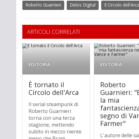
Roberto Guarnieri
Delos Digital
Il Circolo dell'Arc
ARTICOLI CORRELATI
EDITORIA
EDITORIA
È tornato il
Roberto
Circolo dell'Arca
Guarnieri: "
la mia
Il serial steampunk di
fantascienz
Roberto Guarnieri
segno di Va
torna con una terza
Farmer"
stagione, mettendo
subito in mezzo niente
L'autore delle s
meno che Bram...