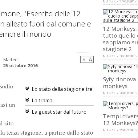
NOTIZIE / 17/03/2017
imone, l'Esercito delle 12
n alleato fuori dal comune e
12 Monkeys:
 sempre il mondo
tutto quello
sappiamo su
stagione 2
NOTIZIE / 30/10/2015
A
Martedì
A
25 ottobre 2016
Syfy rinnova
isodio
monkeys
Lo stato della stagione tre
NOTIZIE / 20/03/2015
La trama
uasi un
La guest star dal futuro
Tempi divers
al sito
12 Monkeys?
NOTIZIE / 19/02/2015
a terza stagione, a partire dallo stato