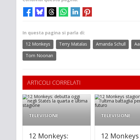
In questa pagina si parla di:
12 Monkeys
Terry Matalas
Amanda Schull
Aa
Tom Noonan
ARTICOLI CORRELATI
TELEVISIONE
TELEVISIONE
12 Monkeys:
12 Monkeys