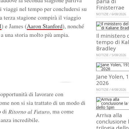
laddove la seconda stagione partiva
parla di
Finisterrae
i viaggi nel tempo per concludersi su
NOTIZIE / 6/08/2026
la terza stagione compirà il viaggio
l
) e James (
Aaron Stanford
), nonché
a a una storia molto più ampia.
Il ministero 
tempo di Ka
Bradley
NOTIZIE / 5/08/2026
Jane Yolen, 
2026
NOTIZIE / 4/08/2026
'opportunità di lavorare con
ome non si sia trattato di un modo di
o di
, ma come
Ritorno al Futuro
Arriva alla
anza incredibile.
conclusione 
trilogia dell