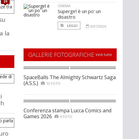
24
CINEMA
Supergirl è un po' un
disastro
su
LEGGI
8/07/2026
a la
GALLERIE FOTOGRAFICHE
Vedi tutte
SpaceBalls The Almighty Schwartz Saga
(A.S.S.)
10 FOTO
i
ch
Conferenza stampa Lucca Comics and
Games 2026
4 FOTO
uro