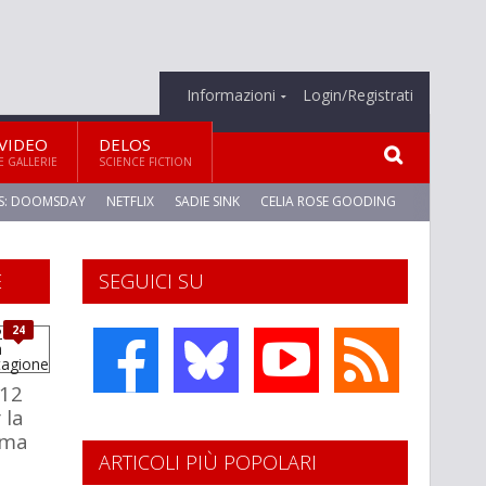
Informazioni
Login/Registrati
VIDEO
DELOS
E GALLERIE
SCIENCE FICTION
S: DOOMSDAY
NETFLIX
SADIE SINK
CELIA ROSE GOODING
E
SEGUICI SU
24
 12
 la
ima
ARTICOLI PIÙ POPOLARI