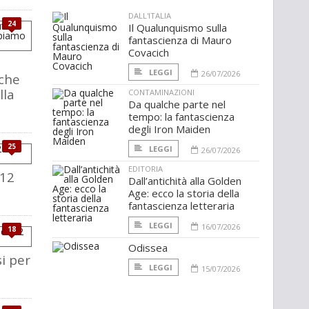
DALL'ITALIA
24
Il Qualunquismo sulla
fantascienza di Mauro
Covacich
LEGGI
26/07/2026
 che
lla
CONTAMINAZIONI
Da qualche parte nel
tempo: la fantascienza
degli Iron Maiden
25
LEGGI
26/07/2026
EDITORIA
 12
Dall’antichità alla Golden
Age: ecco la storia della
fantascienza letteraria
LEGGI
16/07/2026
18
Odissea
i per
LEGGI
15/07/2026