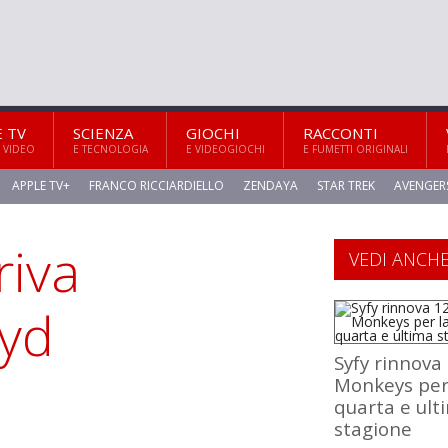
E TV
SCIENZA
GIOCHI
RACCONTI
 VIDEO
E TECNOLOGIA
E VIDEOGIOCHI
E FUMETTI ORIGINALI
APPLE TV+
FRANCO RICCIARDIELLO
ZENDAYA
STAR TREK
AVENGER
riva
VEDI ANCH
oyd
Syfy rinnova
Monkeys per
quarta e ult
stagione