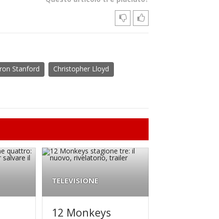
ron Stanford
Christopher Lloyd
TELEVISIONE
12 Monkeys