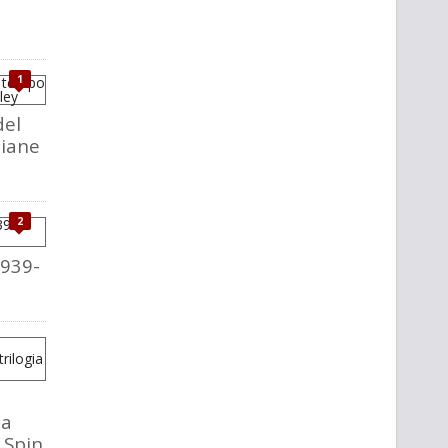
1
del
liane
2
1939-
la
o Spin