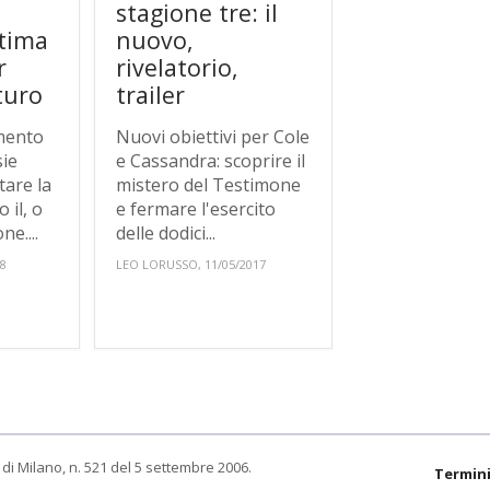
stagione tre: il
ltima
nuovo,
r
rivelatorio,
uturo
trailer
omento
Nuovi obiettivi per Cole
sie
e Cassandra: scoprire il
tare la
mistero del Testimone
 il, o
e fermare l'esercito
ne....
delle dodici...
18
LEO LORUSSO, 11/05/2017
di Milano, n. 521 del 5 settembre 2006.
Termini