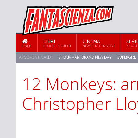
LIBRI
CINEMA
SERI
EBOOK E FUMETTI
NEWS E RECENSIONI
NEWS E
HOME
ARGOMENTI CALDI:
SPIDER-MAN: BRAND NEW DAY
SUPERGIRL
12 Monkeys: ar
Christopher Ll