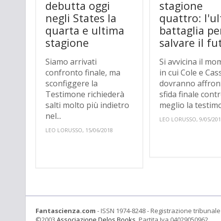
debutta oggi
stagione
negli States la
quattro: l'u
quarta e ultima
battaglia pe
stagione
salvare il f
Siamo arrivati
Si avvicina il m
confronto finale, ma
in cui Cole e Cas
sconfiggere la
dovranno affron
Testimone richiederà
sfida finale contro
salti molto più indietro
meglio la testimo
nel...
LEO LORUSSO, 9/05/20
LEO LORUSSO, 15/06/2018
Fantascienza.com
- ISSN 1974-8248 - Registrazione tribunale 
©2003
Associazione Delos Books
. Partita Iva 04029050962.