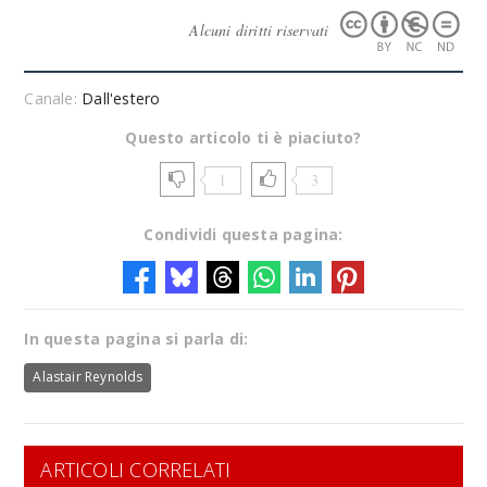
Alcuni diritti riservati
Canale:
Dall'estero
Questo articolo ti è piaciuto?
1
3
Condividi questa pagina:
In questa pagina si parla di:
Alastair Reynolds
ARTICOLI CORRELATI