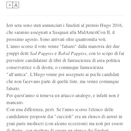
A
A
Ieri sera sono stati annunciati i finalisti al premio Hugo 2016,
che saranno assegnati a Sasquan alla MidAmeriCon II, il
prossimo agosto. Sono arrivati oltre quattromila voti.
L'anno scorso il voto venne "falsato" dalla manovra dei due
gruppi detti
Sad Puppies
e
Rabid Puppies
, con lo scopo di far
prevalere candidature di libri di fantascienza di area politica
conservatrice o di destra, o comunque fantascienza
"all'antica". L'Hugo venne poi assegnato ai pochi candidati
che non facevano parte di quelle liste, ma venne comunque
falsato.
Per quest'anno si temeva un attacco analogo, e infatti non è
mancato.
Con una differenza, però. Se l'anno scorso l'elenco delle
candidature proposte dai "cuccioli" era un elenco di autori in
gran parte mediocri (con alcune eccezioni) ma noti per essere
di destra, con risultato di creare un elenco dei finalisti