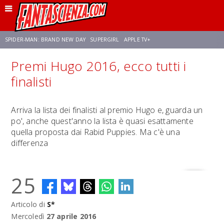
SPIDER-MAN: BRAND NEW DAY
SUPERGIRL
APPLE TV+
Premi Hugo 2016, ecco tutti i
FRANCO RICCIARDIELLO
ZENDAYA
STAR TREK
AVENGERS: DOOMSDAY
finalisti
NETFLIX
SADIE SINK
CELIA ROSE GOODING
Arriva la lista dei finalisti al premio Hugo e, guarda un
po', anche quest'anno la lista è quasi esattamente
quella proposta dai Rabid Puppies. Ma c'è una
differenza
25
Articolo di
S*
Mercoledì
27 aprile 2016