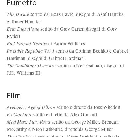
Fumetto
The Divine
scritto da Boaz Lavie, disegni di Asaf Hanuka
e Tomer Hanuka
Erin Dies Alone
scritto da Grey Carter, disegni di Cory
Rydell
Full Frontal Nerdity
di Aaron Williams
Invisible Republic Vol 1
scritto da Corinna Bechko e Gabriel
Hardman, disegni di Gabriel Hardman
The Sandman: Overture
scritto da Neil Gaiman, disegni di
J.H. Williams III
Film
Avengers: Age of Ultron
scritto e diretto da Joss Whedon
Ex Machina
scritto e diretto da Alex Garland
Mad Max: Fury Road
scritto da George Miller, Brendan
McCarthy e Nico Lathouris, diretto da George Miller
The Martian
sceneggiatura di Drew Goddard, diretto da