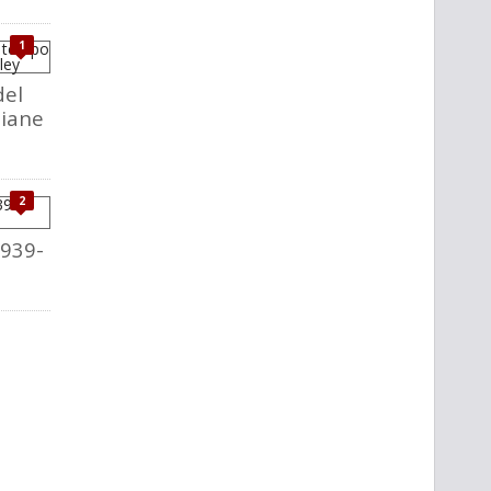
1
del
liane
2
1939-