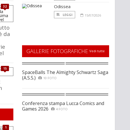
Odissea
32
LEGGI
15/07/2026
utto
è da
ie
GALLERIE FOTOGRAFICHE
Vedi tutte
el
15
SpaceBalls The Almighty Schwartz Saga
(A.S.S.)
10 FOTO
:
n
Conferenza stampa Lucca Comics and
Games 2026
4 FOTO
1