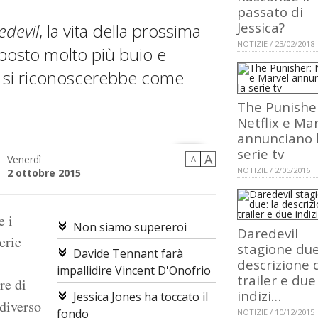
passato di
Jessica?
edevil
, la vita della prossima
NOTIZIE / 23/02/2018
 posto molto più buio e
a si riconoscerebbe come
The Punishe
Netflix e Ma
annunciano 
serie tv
A
Venerdì
A
NOTIZIE / 2/05/2016
2 ottobre 2015
e i
Non siamo supereroi
Daredevil
erie
stagione due
Davide Tennant farà
descrizione 
impallidire Vincent D'Onofrio
trailer e due
re di
indizi…
Jessica Jones ha toccato il
diverso
fondo
NOTIZIE / 10/12/2015