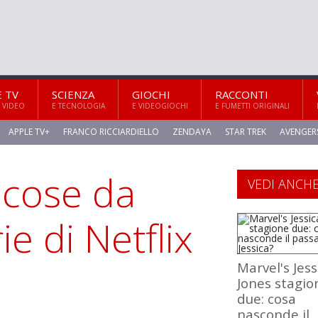
E TV
SCIENZA
GIOCHI
RACCONTI
 VIDEO
E TECNOLOGIA
E VIDEOGIOCHI
E FUMETTI ORIGINALI
APPLE TV+
FRANCO RICCIARDIELLO
ZENDAYA
STAR TREK
AVENGER
9 cose da
VEDI ANCH
ie di Netflix
Marvel's Jess
Jones stagio
due: cosa
nasconde il