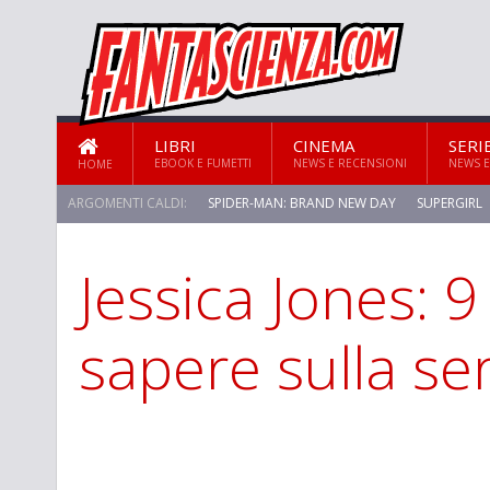
LIBRI
CINEMA
SERI
EBOOK E FUMETTI
NEWS E RECENSIONI
NEWS E
HOME
ARGOMENTI CALDI:
SPIDER-MAN: BRAND NEW DAY
SUPERGIRL
Jessica Jones: 
STAR TREK: STRANGE NEW WORLDS
sapere sulla ser