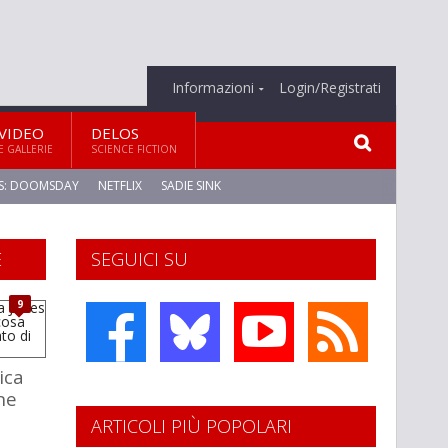
Informazioni
Login/Registrati
VIDEO
DELOS
E GALLERIE
SCIENCE FICTION
S: DOOMSDAY
NETFLIX
SADIE SINK
E
SEGUICI SU
9
ica
ne
ARTICOLI PIÙ POPOLARI