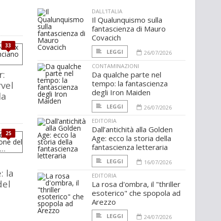
DALL'ITALIA
Il Qualunquismo sulla
fantascienza di Mauro
Covacich
33
LEGGI
26/07/2026
CONTAMINAZIONI
r:
Da qualche parte nel
tempo: la fantascienza
rvel
degli Iron Maiden
la
LEGGI
26/07/2026
EDITORIA
Dall’antichità alla Golden
25
Age: ecco la storia della
fantascienza letteraria
LEGGI
16/07/2026
: la
EDITORIA
del
La rosa d'ombra, il "thriller
esoterico" che spopola ad
Arezzo
LEGGI
24/07/2026