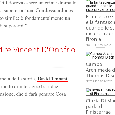
ffetti doveva essere un crime drama in
a supereroistica. Con Jessica Jones
Francesco Gu
to simile: è fondamentalmente un
e la fantasci
di supereroi."
quando le st
incontravan
l’ironia
NOTIZIE / 7/08/2026
dire Vincent D'Onofrio
Campo
Archimede d
Thomas Dis
metà della storia,
David Tennant
NOTIZIE / 6/08/2026
l modo di interagire tra i due
ensione, che ti farà pensare Cosa
Cinzia Di Ma
parla di
Finisterrae