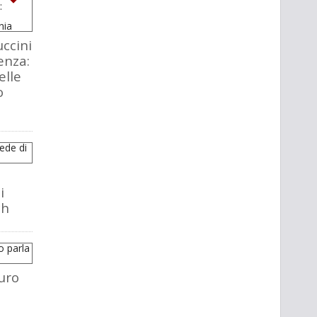
ccini
enza:
elle
o
i
ch
uro