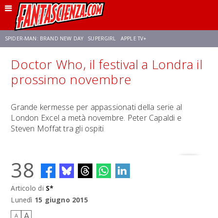
SPIDER-MAN: BRAND NEW DAY
SUPERGIRL
APPLE TV+
Doctor Who, il festival a Londra il
FRANCO RICCIARDIELLO
ZENDAYA
STAR TREK
AVENGERS: DOOMSDAY
prossimo novembre
NETFLIX
SADIE SINK
CELIA ROSE GOODING
Grande kermesse per appassionati della serie al
London Excel a metà novembre. Peter Capaldi e
Steven Moffat tra gli ospiti
38
Articolo di
S*
Lunedì
15 giugno 2015
A
A