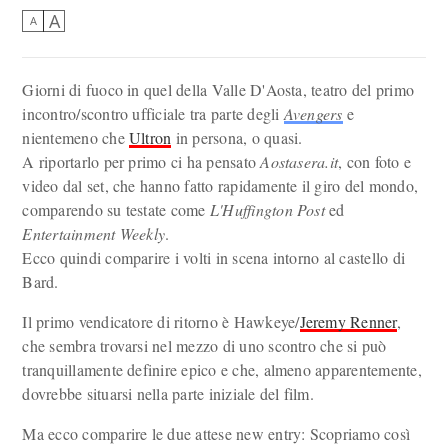
A
A
Giorni di fuoco in quel della Valle D'Aosta, teatro del primo
incontro/scontro ufficiale tra parte degli
Avengers
e
nientemeno che
Ultron
in persona, o quasi.
A riportarlo per primo ci ha pensato
Aostasera.it
, con foto e
video dal set, che hanno fatto rapidamente il giro del mondo,
comparendo su testate come
L'Huffington Post
ed
Entertainment Weekly
.
Ecco quindi comparire i volti in scena intorno al castello di
Bard.
Il primo vendicatore di ritorno è Hawkeye/
Jeremy Renner
,
che sembra trovarsi nel mezzo di uno scontro che si può
tranquillamente definire epico e che, almeno apparentemente,
dovrebbe situarsi nella parte iniziale del film.
Ma ecco comparire le due attese new entry: Scopriamo così