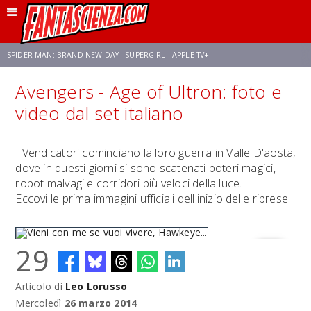
SPIDER-MAN: BRAND NEW DAY
SUPERGIRL
APPLE TV+
Avengers - Age of Ultron: foto e
FRANCO RICCIARDIELLO
ZENDAYA
STAR TREK
AVENGERS: DOOMSDAY
video dal set italiano
NETFLIX
SADIE SINK
CELIA ROSE GOODING
I Vendicatori cominciano la loro guerra in Valle D'aosta,
dove in questi giorni si sono scatenati poteri magici,
robot malvagi e corridori più veloci della luce.
Eccovi le prima immagini ufficiali dell'inizio delle riprese.
29
Articolo di
Leo Lorusso
Vieni con me se vuoi vivere, Hawkeye...
Mercoledì
26 marzo 2014