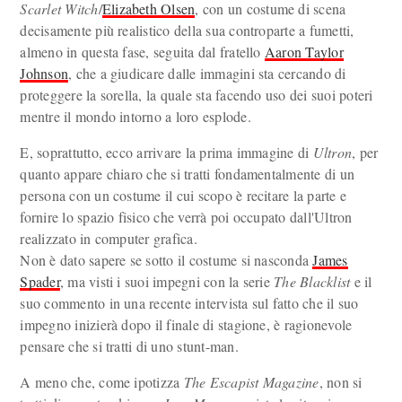
Scarlet Witch
/
Elizabeth Olsen
, con un costume di scena
decisamente più realistico della sua controparte a fumetti,
almeno in questa fase, seguita dal fratello
Aaron Taylor
Johnson
, che a giudicare dalle immagini sta cercando di
proteggere la sorella, la quale sta facendo uso dei suoi poteri
mentre il mondo intorno a loro esplode.
E, soprattutto, ecco arrivare la prima immagine di
Ultron
, per
quanto appare chiaro che si tratti fondamentalmente di un
persona con un costume il cui scopo è recitare la parte e
fornire lo spazio fisico che verrà poi occupato dall'Ultron
realizzato in computer grafica.
Non è dato sapere se sotto il costume si nasconda
James
Spader
, ma visti i suoi impegni con la serie
The Blacklist
e il
suo commento in una recente intervista sul fatto che il suo
impegno inizierà dopo il finale di stagione, è ragionevole
pensare che si tratti di uno stunt-man.
A meno che, come ipotizza
The Escapist Magazine
, non si