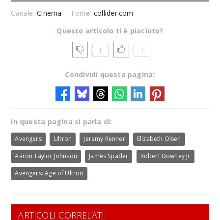
Canale:
Cinema
Fonte:
collider.com
Questo articolo ti è piaciuto?
1
1
Condividi questa pagina:
In questa pagina si parla di:
Avengers
Ultron
Jeremy Renner
Elizabeth Olsen
Aaron Taylor Johnson
James Spader
Robert Downey Jr
Avengers: Age of Ultron
ARTICOLI CORRELATI