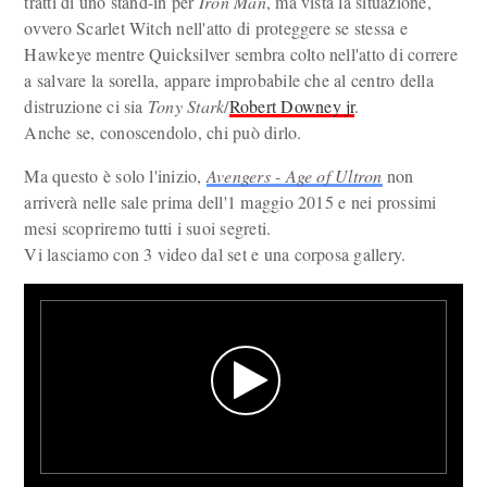
tratti di uno stand-in per
Iron Man
, ma vista la situazione,
ovvero Scarlet Witch nell'atto di proteggere se stessa e
Hawkeye mentre Quicksilver sembra colto nell'atto di correre
a salvare la sorella, appare improbabile che al centro della
distruzione ci sia
Tony Stark
/
Robert Downey jr
.
Anche se, conoscendolo, chi può dirlo.
Ma questo è solo l'inizio,
Avengers - Age of Ultron
non
arriverà nelle sale prima dell'1 maggio 2015 e nei prossimi
mesi scopriremo tutti i suoi segreti.
Vi lasciamo con 3 video dal set e una corposa gallery.