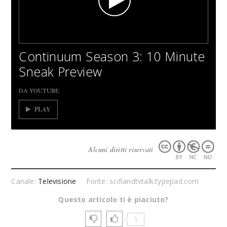
Continuum Season 3: 10 Minute
Sneak Preview
DA YOUTUBE
PLAY
Alcuni diritti riservati
Canale:
Televisione
Fonte: scifiandtvtalk.typepad.com
Questo articolo ti è piaciuto?
3