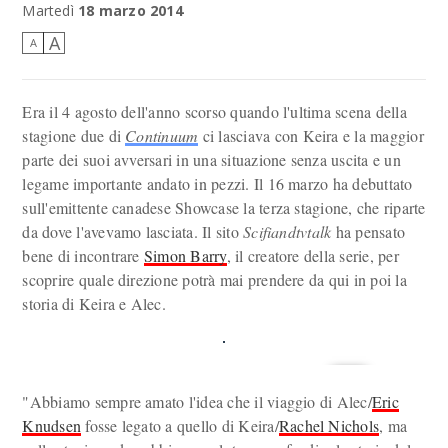
le cose non saranno più le stesse...
Martedì
18 marzo 2014
A
A
Era il 4 agosto dell'anno scorso quando l'ultima scena della
stagione due di
Continuum
ci lasciava con Keira e la maggior
parte dei suoi avversari in una situazione senza uscita e un
legame importante andato in pezzi. Il 16 marzo ha debuttato
sull'emittente canadese Showcase la terza stagione, che riparte
da dove l'avevamo lasciata. Il sito
Scifiandtvtalk
ha pensato
bene di incontrare
Simon Barry
, il creatore della serie, per
scoprire quale direzione potrà mai prendere da qui in poi la
storia di Keira e Alec.
"Abbiamo sempre amato l'idea che il viaggio di Alec/
Eric
Knudsen
fosse legato a quello di Keira/
Rachel Nichols
, ma