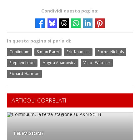
Condividi questa pagina:
In questa pagina si parla di:
Continuum
Simon Barry
Eric Knudsen
Rachel Nichols
Stephen Lobo
Magda Apanowicz
Victor Webster
Richard Harmon
ARTICOLI CORRELATI
TELEVISIONE