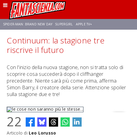
SPIDER-MAN: BRAND NEW DAY
SUPERGIRL
APPLE TV+
Continuum: la stagione tre
FRANCO RICCIARDIELLO
ZENDAYA
STAR TREK
AVENGERS: DOOMSDAY
riscrive il futuro
NETFLIX
SADIE SINK
STAR TREK: STRANGE NEW WORLDS
Con l'inizio della nuova stagione, non si tratta solo di
scoprire cosa succederà dopo il cliffhanger
precedente. Niente sarà più come prima, afferma
Simon Barry, il creatore della serie. Attenzione spoiler
sulla stagione due e tre!
22
Articolo di
Leo Lorusso