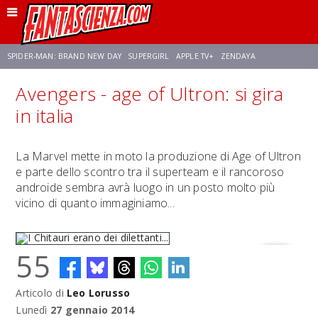
SPIDER-MAN: BRAND NEW DAY
SUPERGIRL
APPLE TV+
ZENDAYA
Avengers - age of Ultron: si gira
FRANCO RICCIARDIELLO
AVENGERS: DOOMSDAY
STAR TREK
NETFLIX
in italia
SADIE SINK
STAR TREK: STRANGE NEW WORLDS
La Marvel mette in moto la produzione di Age of Ultron
e parte dello scontro tra il superteam e il rancoroso
androide sembra avrà luogo in un posto molto più
vicino di quanto immaginiamo...
55
Articolo di
Leo Lorusso
I Chitauri erano dei dilettanti...
Lunedì
27 gennaio 2014