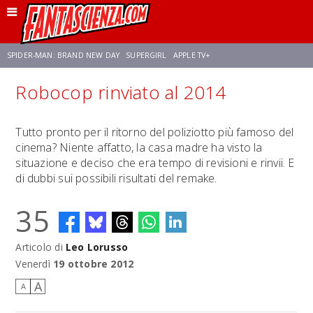
SPIDER-MAN: BRAND NEW DAY
SUPERGIRL
APPLE TV+
Robocop rinviato al 2014
FRANCO RICCIARDIELLO
ZENDAYA
STAR TREK
AVENGERS: DOOMSDAY
Tutto pronto per il ritorno del poliziotto più famoso del
cinema? Niente affatto, la casa madre ha visto la
NETFLIX
SADIE SINK
STAR TREK: STRANGE NEW WORLDS
situazione e deciso che era tempo di revisioni e rinvii. E
di dubbi sui possibili risultati del remake.
35
Articolo di
Leo Lorusso
Venerdì
19 ottobre 2012
A
A