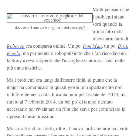
Molti pensano che
i problemi siano
sorti quando la
davvero il nuovo è migliore del vecchio?
prima foto della
nuova armatura di
Robocop
era comparsa online. Un po'
Iron Man
, un po'
Dark
Knight
, ma per niente il robopoliziotto che i fan ricordavano,
la Sony aveva scoperto che l'accoglienza non era stata delle
più entustiastiche.
Ma i problemi era lungi dall'essere finiti, al punto che la
major ha comunicato in questi giorni uno spostamento non
indifferente nella data di uscita: non più l'estate del 2013, ma
rinvio al 7 febbraio 2014, un bel po' di tempo ritenuto
necessario per rivalutare un film che stava per cominciare le
riprese il mese prossimo.
Ma cosa è andato storto, oltre al nuovo look che non ha avuto
l'accoglienza sperata? Innanzitutto, la reazione alla prima