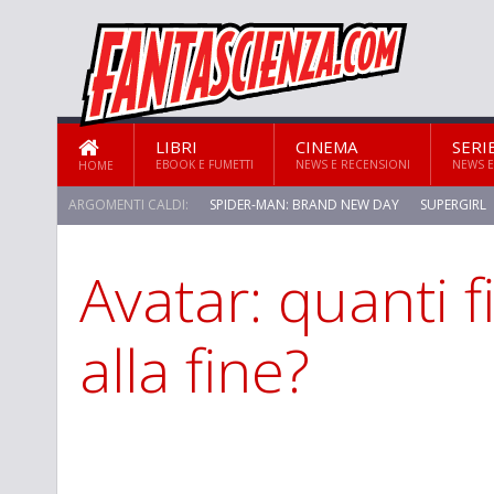
LIBRI
CINEMA
SERI
EBOOK E FUMETTI
NEWS E RECENSIONI
NEWS E
HOME
ARGOMENTI CALDI:
SPIDER-MAN: BRAND NEW DAY
SUPERGIRL
Avatar: quanti 
alla fine?