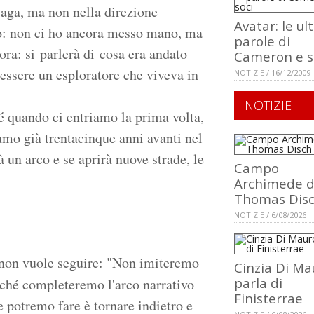
saga, ma non nella direzione
Avatar: le ul
lo: non ci ho ancora messo mano, ma
parole di
ora: si parlerà di cosa era andato
Cameron e s
 essere un esploratore che viveva in
NOTIZIE / 16/12/2009
NOTIZIE
é quando ci entriamo la prima volta,
amo già trentacinque anni avanti nel
un arco e se aprirà nuove strade, le
Campo
Archimede d
Thomas Dis
NOTIZIE / 6/08/2026
non vuole seguire: "Non imiteremo
Cinzia Di Ma
parla di
rché completeremo l'arco narrativo
Finisterrae
he potremo fare è tornare indietro e