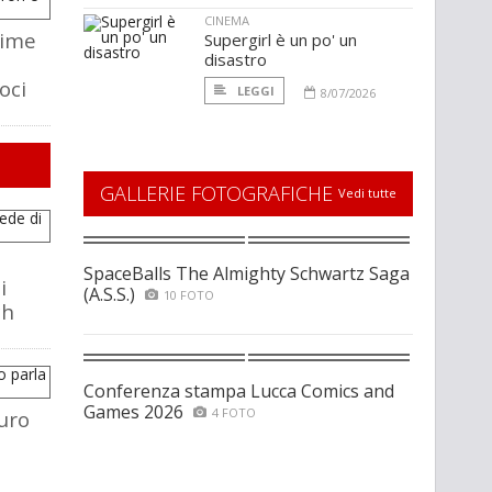
CINEMA
time
Supergirl è un po' un
disastro
oci
LEGGI
8/07/2026
GALLERIE FOTOGRAFICHE
Vedi tutte
SpaceBalls The Almighty Schwartz Saga
i
(A.S.S.)
10 FOTO
ch
Conferenza stampa Lucca Comics and
Games 2026
4 FOTO
uro