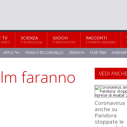
E TV
SCIENZA
GIOCHI
RACCONTI
 VIDEO
E TECNOLOGIA
E VIDEOGIOCHI
E FUMETTI ORIGINALI
APPLE TV+
FRANCO RICCIARDIELLO
ZENDAYA
STAR TREK
AVENGER
film faranno
VEDI ANCH
Coronavirus
anche su
Pandora:
stoppate le