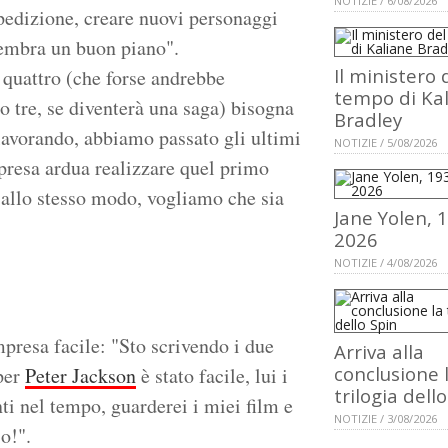
NOTIZIE / 6/08/2026
pedizione, creare nuovi personaggi
sembra un buon piano".
Il ministero 
quattro (che forse andrebbe
tempo di Ka
 tre, se diventerà una saga) bisogna
Bradley
 lavorando, abbiamo passato gli ultimi
NOTIZIE / 5/08/2026
impresa ardua realizzare quel primo
 allo stesso modo, vogliamo che sia
Jane Yolen, 
2026
NOTIZIE / 4/08/2026
presa facile: "Sto scrivendo i due
Arriva alla
conclusione 
 per
Peter Jackson
è stato facile, lui i
trilogia dell
ti nel tempo, guarderei i miei film e
NOTIZIE / 3/08/2026
o!".