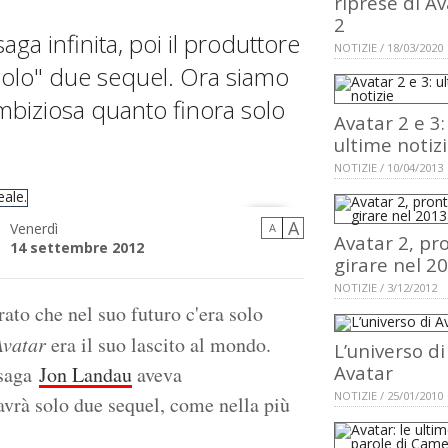
riprese di A
2
a infinita, poi il produttore
NOTIZIE / 18/03/2020
solo" due sequel. Ora siamo
mbiziosa quanto finora solo
Avatar 2 e 3:
ultime notiz
NOTIZIE / 10/04/2013
A
Venerdì
A
Avatar 2, pro
14 settembre 2012
girare nel 2
NOTIZIE / 3/12/2012
ato che nel suo futuro c'era solo
Avatar
era il suo lascito al mondo.
L’universo di
Avatar
 saga
Jon Landau
aveva
NOTIZIE / 25/01/2010
vrà solo due sequel, come nella più