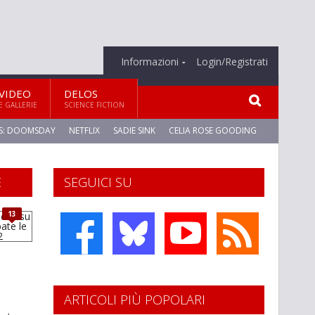
Informazioni
Login/Registrati
VIDEO
DELOS
E GALLERIE
SCIENCE FICTION
S: DOOMSDAY
NETFLIX
SADIE SINK
CELIA ROSE GOODING
E
SEGUICI SU
13
ARTICOLI PIÙ POPOLARI