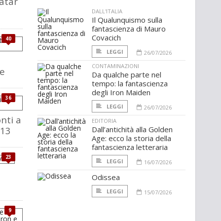
vatar
DALL'ITALIA
Il Qualunquismo sulla
fantascienza di Mauro
Covacich
40
LEGGI
26/07/2026
CONTAMINAZIONI
ie
Da qualche parte nel
tempo: la fantascienza
degli Iron Maiden
36
LEGGI
26/07/2026
nti a
EDITORIA
013
Dall’antichità alla Golden
Age: ecco la storia della
fantascienza letteraria
23
LEGGI
16/07/2026
Odissea
LEGGI
15/07/2026
9