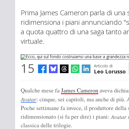
Prima James Cameron parla di una sag
ridimensiona i piani annunciando "
a quota quattro di una saga tanto a
virtuale.
15
Articolo di
Leo Lorusso
Ecco, qui sul fondo costruiamo una base a grandezza reale.
Qualche mese fa
James Cameron
aveva dichiar
Avatar
: cinque, sei capitoli, ma anche di più.
Poche settimane fa invece, il produttore della
ridimensionato (si fa per dire) i piani:
a
Avatar
classica delle trilogie.