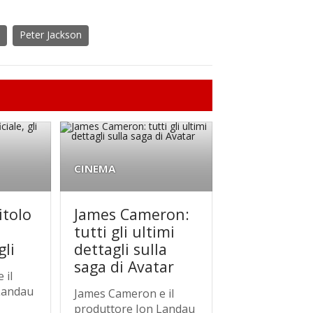
Peter Jackson
CINEMA
titolo
James Cameron:
tutti gli ultimi
gli
dettagli sulla
saga di Avatar
 il
Landau
James Cameron e il
produttore Jon Landau