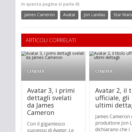
In questa pagina si parla di:
James Cameron
Avatar
Jon Landau
Star Wars
ARTICOLI CORRELATI
CINEMA
CINEMA
Avatar 3, i primi
Avatar 2, il 
dettagli svelati
ufficiale, gli
da James
ultimi detta
Cameron
James Cameron e
produttore Jon 
Con il gigantesco
dichiarano che i
successo di
Avatar: La