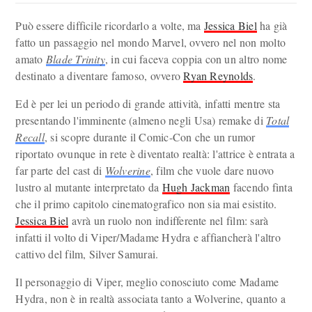
Può essere difficile ricordarlo a volte, ma
Jessica Biel
ha già
fatto un passaggio nel mondo Marvel, ovvero nel non molto
amato
Blade Trinity
, in cui faceva coppia con un altro nome
destinato a diventare famoso, ovvero
Ryan Reynolds
.
Ed è per lei un periodo di grande attività, infatti mentre sta
presentando l'imminente (almeno negli Usa) remake di
Total
Recall
, si scopre durante il Comic-Con che un rumor
riportato ovunque in rete è diventato realtà: l'attrice è entrata a
far parte del cast di
Wolverine
, film che vuole dare nuovo
lustro al mutante interpretato da
Hugh Jackman
facendo finta
che il primo capitolo cinematografico non sia mai esistito.
Jessica Biel
avrà un ruolo non indifferente nel film: sarà
infatti il volto di Viper/Madame Hydra e affiancherà l'altro
cattivo del film, Silver Samurai.
Il personaggio di Viper, meglio conosciuto come Madame
Hydra, non è in realtà associata tanto a Wolverine, quanto a