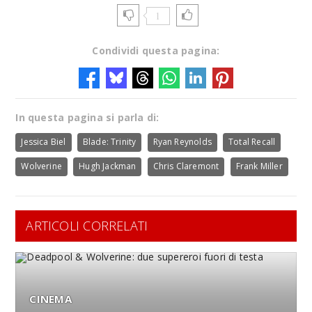
1
Condividi questa pagina:
In questa pagina si parla di:
Jessica Biel
Blade: Trinity
Ryan Reynolds
Total Recall
Wolverine
Hugh Jackman
Chris Claremont
Frank Miller
ARTICOLI CORRELATI
CINEMA