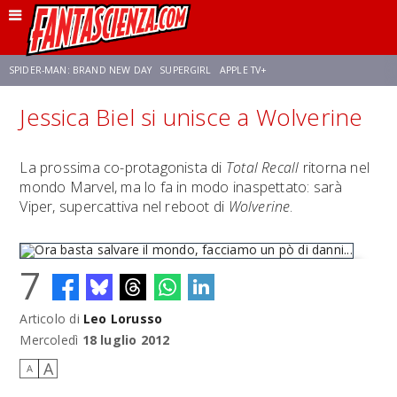
SPIDER-MAN: BRAND NEW DAY
SUPERGIRL
APPLE TV+
Jessica Biel si unisce a Wolverine
FRANCO RICCIARDIELLO
ZENDAYA
STAR TREK
AVENGERS: DOOMSDAY
La prossima co-protagonista di
Total Recall
ritorna nel
mondo Marvel, ma lo fa in modo inaspettato: sarà
NETFLIX
SADIE SINK
STAR TREK: STRANGE NEW WORLDS
Viper, supercattiva nel reboot di
Wolverine
.
7
Articolo di
Leo Lorusso
Ora basta salvare il mondo, facciamo un pò di danni...
Mercoledì
18 luglio 2012
A
A