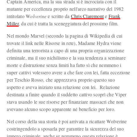
Captain America, ma la sua strada si è incrociata con il
mutante per eccellenza proprio nell'arco narrativo del 1982
intitolato W
olverine
e scritto da
Chris Claremont
e
Frank
Miller
, da cui è tratta la sceneggiatura del prossimo film.
Nel mondo Marvel (secondo la pagina di Wikipedia di cui
trovate il link nelle Risorse in rete), Madame Hydra viene
definita una terrorista a capo di una propria organizzazione
criminale, ma il suo nichilismo e la sua tendenza a seminare
morte e distruzione senza limiti ha fatto sì che nemmeno i
super cattivi volessero avere a che fare con lei, fatta eccezione
per Teschio Rosso, che apprezzava proprio questo suo
aspetto e aveva iniziato una relazione con lei. Relazione
destinata a finire quando il suddetto cattivo scoprì che Viper
stava usando le sue risorse per finanziare massacri che non
avevano alcuno scopo apparente né beneficio per loro.
Nel corso della sua storia è poi arrivata a ricattare Wolverine
costringendolo a sposarla per garantire la sicurezza del suo
impero criminale, anche se nemmeno questa relazione è