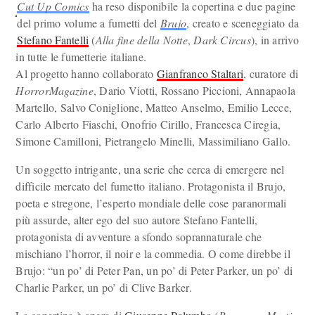
Cut Up Comics
ha reso disponibile la copertina e due pagine
del primo volume a fumetti del
Brujo
, creato e sceneggiato da
Stefano Fantelli
(
Alla fine della Notte
,
Dark Circus
), in arrivo
in tutte le fumetterie italiane.
Al progetto hanno collaborato
Gianfranco Staltari
, curatore di
HorrorMagazine
, Dario Viotti, Rossano Piccioni, Annapaola
Martello, Salvo Coniglione, Matteo Anselmo, Emilio Lecce,
Carlo Alberto Fiaschi, Onofrio Cirillo, Francesca Ciregia,
Simone Camilloni, Pietrangelo Minelli, Massimiliano Gallo.
Un soggetto intrigante, una serie che cerca di emergere nel
difficile mercato del fumetto italiano. Protagonista il Brujo,
poeta e stregone, l’esperto mondiale delle cose paranormali
più assurde, alter ego del suo autore Stefano Fantelli,
protagonista di avventure a sfondo soprannaturale che
mischiano l’horror, il noir e la commedia. O come direbbe il
Brujo: “un po’ di Peter Pan, un po’ di Peter Parker, un po’ di
Charlie Parker, un po’ di Clive Barker.