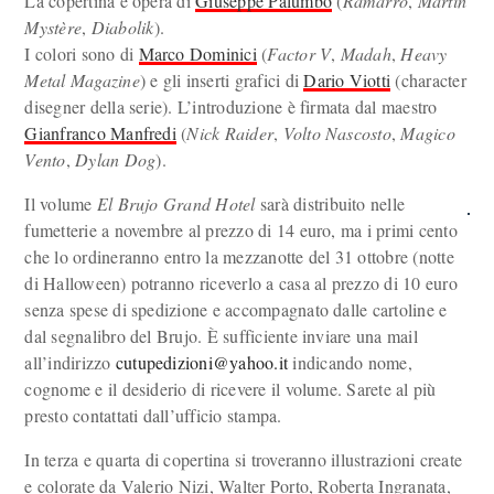
La copertina è opera di
Giuseppe Palumbo
(
Ramarro
,
Martin
Mystère
,
Diabolik
).
I colori sono di
Marco Dominici
(
Factor V
,
Madah
,
Heavy
Metal Magazine
) e gli inserti grafici di
Dario Viotti
(character
disegner della serie). L’introduzione è firmata dal maestro
Gianfranco Manfredi
(
Nick Raider
,
Volto Nascosto
,
Magico
Vento
,
Dylan Dog
).
Il volume
El Brujo Grand Hotel
sarà distribuito nelle
fumetterie a novembre al prezzo di 14 euro, ma i primi cento
che lo ordineranno entro la mezzanotte del 31 ottobre (notte
di Halloween) potranno riceverlo a casa al prezzo di 10 euro
senza spese di spedizione e accompagnato dalle cartoline e
dal segnalibro del Brujo. È sufficiente inviare una mail
all’indirizzo
cutupedizioni@yahoo.it
indicando nome,
cognome e il desiderio di ricevere il volume. Sarete al più
presto contattati dall’ufficio stampa.
In terza e quarta di copertina si troveranno illustrazioni create
e colorate da Valerio Nizi, Walter Porto, Roberta Ingranata,