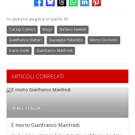
In questa pagina si parla di:
Cut Up Comics
Brujo
Stefano Fantelli
Gianfranco Staltari
Giuseppe Palumbo
Marco Dominici
Dario Viotti
Gianfranco Manfredi
ARTICOLI CORRELATI
DALL'ITALIA
È morto Gianfranco Manfredi