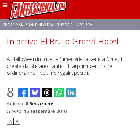
SPIDER-MAN: BRAND NEW DAY
SUPERGIRL
APPLE TV+
In arrivo El Brujo Grand Hotel
FRANCO RICCIARDIELLO
ZENDAYA
STAR TREK
AVENGERS: DOOMSDAY
A Halloween in tutte le fumetterie la serie a fumetti
creata da Stefano Fantelli. E ai primi cento che
NETFLIX
SADIE SINK
STAR TREK: STRANGE NEW WORLDS
ordineranno il volume regali speciali.
8
Articolo di
Redazione
Giovedì
16 settembre 2010
A
A