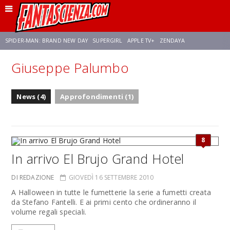
SPIDER-MAN: BRAND NEW DAY
SUPERGIRL
APPLE TV+
ZENDAYA
Giuseppe Palumbo
FRANCO RICCIARDIELLO
AVENGERS: DOOMSDAY
STAR TREK
NETFLIX
News (4)
Approfondimenti (1)
SADIE SINK
STAR TREK: STRANGE NEW WORLDS
8
In arrivo El Brujo Grand Hotel
DI REDAZIONE
GIOVEDÌ 16 SETTEMBRE 2010
A Halloween in tutte le fumetterie la serie a fumetti creata
da Stefano Fantelli. E ai primi cento che ordineranno il
volume regali speciali.