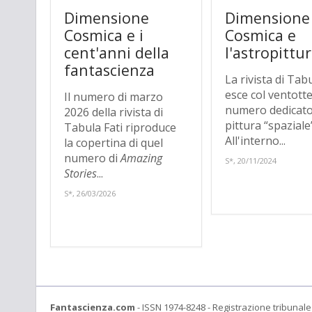
Dimensione
Dimensione
Cosmica e i
Cosmica e
cent'anni della
l'astropittu
fantascienza
La rivista di Tabu
esce col ventott
Il numero di marzo
numero dedicato
2026 della rivista di
pittura “spaziale
Tabula Fati riproduce
All'interno...
la copertina di quel
numero di
Amazing
S*, 20/11/2024
Stories
...
S*, 26/03/2026
Fantascienza.com
- ISSN 1974-8248 - Registrazione tribunale 