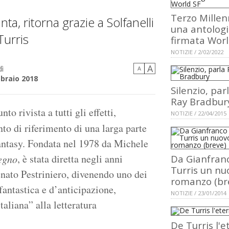
Terzo Millen
nta, ritorna grazie a Solfanelli
una antolog
Turris
firmata Worl
NOTIZIE / 2/02/2022
A
ì
A
bbraio 2018
Silenzio, par
Ray Bradbur
o rivista a tutti gli effetti,
NOTIZIE / 22/04/2015
nto di riferimento di una larga parte
fantasy. Fondata nel 1978 da Michele
, è stata diretta negli anni
egno
Da Gianfran
Turris un nu
nato Pestriniero, divenendo uno dei
romanzo (br
fantastica e d’anticipazione,
NOTIZIE / 23/01/2014
taliana” alla letteratura
De Turris l'