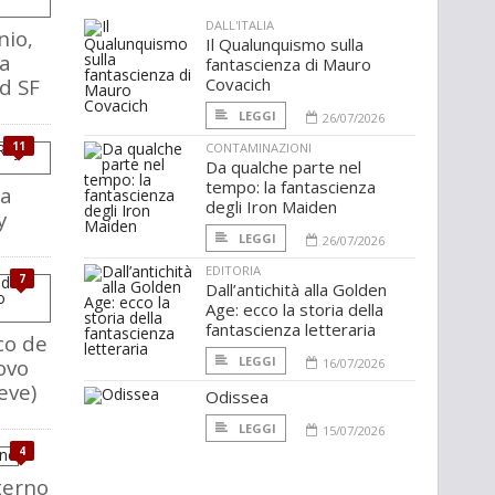
DALL'ITALIA
nio,
Il Qualunquismo sulla
ia
fantascienza di Mauro
d SF
Covacich
LEGGI
26/07/2026
11
CONTAMINAZIONI
Da qualche parte nel
tempo: la fantascienza
la
degli Iron Maiden
y
LEGGI
26/07/2026
EDITORIA
7
Dall’antichità alla Golden
Age: ecco la storia della
fantascienza letteraria
co de
LEGGI
ovo
16/07/2026
eve)
Odissea
LEGGI
15/07/2026
4
eterno