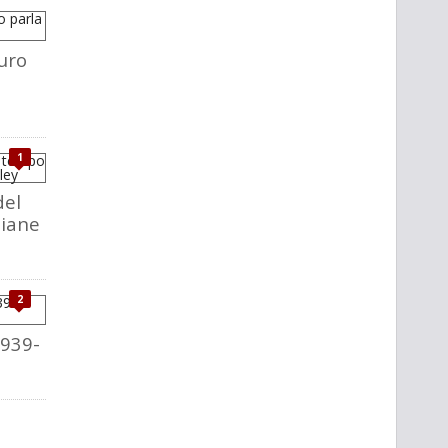
uro
1
del
liane
2
1939-