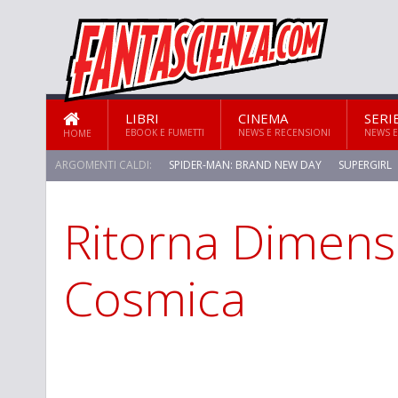
LIBRI
CINEMA
SERI
EBOOK E FUMETTI
NEWS E RECENSIONI
NEWS E
HOME
ARGOMENTI CALDI:
SPIDER-MAN: BRAND NEW DAY
SUPERGIRL
Ritorna Dimens
STAR TREK: STRANGE NEW WORLDS
Cosmica