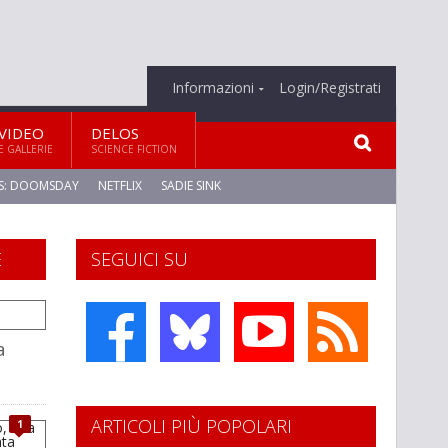
Informazioni
Login/Registrati
VIDEO
DELOS
E GALLERIE
SCIENCE FICTION
S: DOOMSDAY
NETFLIX
SADIE SINK
E
SEGUICI SU
a
ARTICOLI PIÙ POPOLARI
1