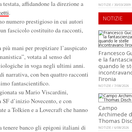
a testata, affidandone la direzione a
NOTIZIE / 30/03/2009
etti
.
NOTIZIE
imo numero prestigioso in cui autori
un fascicolo costituito da racconti,
a più mani per propiziare l’auspicato
Francesco Gu
anistica”, votata al senso del
e la fantasci
ciologiche in voga negli ultimi anni.
quando le st
incontravan
i narrativa, con ben quattro racconti
l’ironia
imo fantascientifico.
NOTIZIE / 7/08/2026
gionata su Mario Viscardini,
a SF d’inizio Novecento, e con
Campo
gate a Tolkien e a Lovecraft che hanno
Archimede d
Thomas Dis
a tenere banco gli epigoni italiani di
NOTIZIE / 6/08/2026