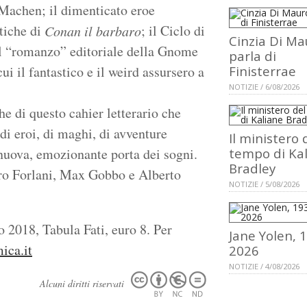
 Machen; il dimenticato eroe
tiche di
; il Ciclo di
Conan il barbaro
Cinzia Di Ma
il “romanzo” editoriale della Gnome
parla di
ui il fantastico e il weird assursero a
Finisterrae
NOTIZIE / 6/08/2026
e di questo cahier letterario che
 di eroi, di maghi, di avventure
Il ministero 
 nuova, emozionante porta dei sogni.
tempo di Ka
Bradley
ro Forlani, Max Gobbo e Alberto
NOTIZIE / 5/08/2026
 2018, Tabula Fati, euro 8. Per
Jane Yolen, 
ica.it
2026
NOTIZIE / 4/08/2026
Alcuni diritti riservati