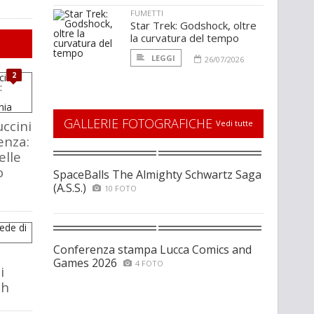
FUMETTI
Star Trek: Godshock, oltre
la curvatura del tempo
LEGGI
26/07/2026
2
GALLERIE FOTOGRAFICHE
ccini
Vedi tutte
enza:
elle
o
SpaceBalls The Almighty Schwartz Saga
(A.S.S.)
10 FOTO
Conferenza stampa Lucca Comics and
Games 2026
4 FOTO
i
ch