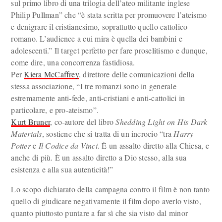
sul primo libro di una trilogia dell’ateo militante inglese
Philip Pullman” che “è stata scritta per promuovere l’ateismo
e denigrare il cristianesimo, soprattutto quello cattolico-
romano. L’audience a cui mira è quella dei bambini e
adolescenti.” Il target perfetto per fare proselitismo e dunque,
come dire, una concorrenza fastidiosa.
Per
Kiera McCaffrey
, direttore delle comunicazioni della
stessa associazione, “I tre romanzi sono in generale
estremamente anti-fede, anti-cristiani e anti-cattolici in
particolare, e pro-ateismo”.
Kurt Bruner
, co-autore del libro
Shedding Light on His Dark
Materials
, sostiene che si tratta di un incrocio “tra
Harry
Potter
e
Il Codice da Vinci
. È un assalto diretto alla Chiesa, e
anche di più. È un assalto diretto a Dio stesso, alla sua
esistenza e alla sua autenticità!”
Lo scopo dichiarato della campagna contro il film è non tanto
quello di giudicare negativamente il film dopo averlo visto,
quanto piuttosto puntare a far sì che sia visto dal minor