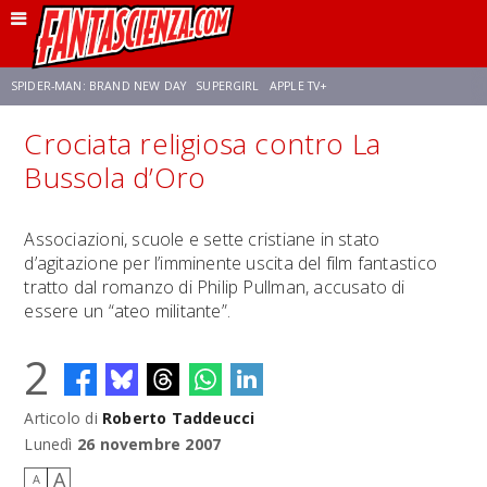
SPIDER-MAN: BRAND NEW DAY
SUPERGIRL
APPLE TV+
Crociata religiosa contro La
FRANCO RICCIARDIELLO
ZENDAYA
AVENGERS: DOOMSDAY
STAR TREK
Bussola d’Oro
NETFLIX
SADIE SINK
CELIA ROSE GOODING
Associazioni, scuole e sette cristiane in stato
d’agitazione per l’imminente uscita del film fantastico
tratto dal romanzo di Philip Pullman, accusato di
essere un “ateo militante”.
2
Articolo di
Roberto Taddeucci
Lunedì
26 novembre 2007
A
A