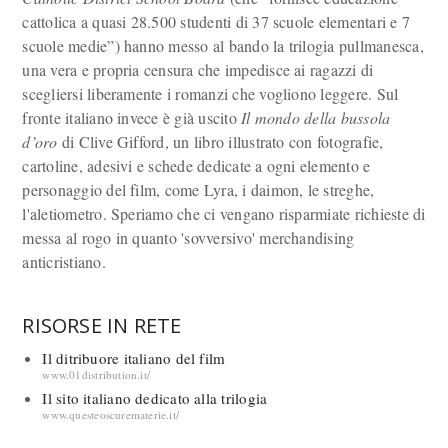
cattolica a quasi 28.500 studenti di 37 scuole elementari e 7
scuole medie”) hanno messo al bando la trilogia pullmanesca,
una vera e propria censura che impedisce ai ragazzi di
scegliersi liberamente i romanzi che vogliono leggere. Sul
fronte italiano invece è già uscito
Il mondo della bussola
d’oro
di Clive Gifford, un libro illustrato con fotografie,
cartoline, adesivi e schede dedicate a ogni elemento e
personaggio del film, come Lyra, i daimon, le streghe,
l'aletiometro. Speriamo che ci vengano risparmiate richieste di
messa al rogo in quanto 'sovversivo' merchandising
anticristiano.
RISORSE IN RETE
Il ditribuore italiano del film
www.01distribution.it/
Il sito italiano dedicato alla trilogia
www.questeoscurematerie.it/