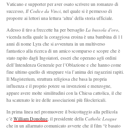
Vaticano e supporter per aver osato scrivere un romanzo di
successo,
Il Codice da Vinci
, nel quale si è permesso di
proporre ai lettori una lettura ‘altra’ della storia ufficiale.
Adesso il tiro a freccette ha per bersaglio
La bussola d’oro
,
vicenda nella quale la coraggiosa eroina è una bambina di 11
anni di nome Lyra che si avventura in un multiverso
fantastico alla ricerca di un amico scomparso e scopre che è
stato rapito dagli Ingoiatori, esseri che operano agli ordini
dell’Intendenza Generale per l’Oblazione e che hanno come
fine ultimo quello di strappare via l’anima dei ragazzini rapiti.
Il Magisterium, struttura religiosa che basa la propria
influenza e il proprio potere su invenzioni e menzogne,
appare avere molte similitudini con la Chiesa cattolica, il che
ha scatenato le ire delle associazioni più filoclericali.
In prima linea nel promuovere il boicottaggio alla pellicola
c’è
William Donohue
, il presidente della
Catholic League
che in un allarmato comunicato avverte che il film “è basato