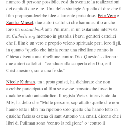
numero di persone possibile, così da sventare la realizzazioni
dei capitoli due e tre. Una delle strategie è quella di dire che il
film propaganderebbe idee altamente pericolose.
Pete Vere
e
Sandra Miesel
, due autori cattolici che hanno scritto anche
loro un
instant book
anti-Pullman, in un’esilarante intervista
su
Catholic.org
mettono in guardia i bravi genitori cattolici
che il film è un vero e proprio veleno spirituale per i loro figli,
in quanto “quello che inizia come una ribellione contro la
Chiesa diventa una ribellione contro Dio. Questo" - dicono i
due autori cattolici - "conduce alla scoperta che Dio, e il
Cristianesimo, sono una frode.”
Nicole Kidman
, tra i protagonisti, ha dichiarato che non
avrebbe partecipato al film se avesse pensato che fosse in
qualche modo anticattolico. Il regista Weisz, intervistato da
Mtv, ha detto che “Molte persone, soprattutto quelle che non
hanno letto i libri ma ripetono solo quello che hanno letto in
qualche faziosa catena di sant'Antonio via email, dicono che i
libri di Pullman sono ‘contro la religione’ o ‘contro il