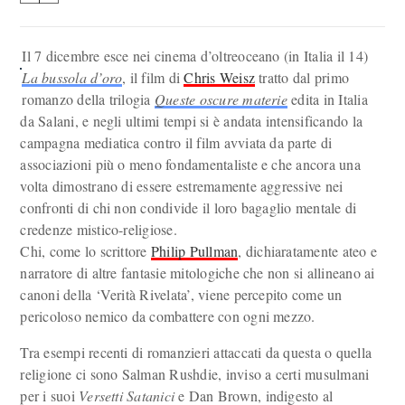
Il 7 dicembre esce nei cinema d’oltreoceano (in Italia il 14)
La bussola d’oro
, il film di
Chris Weisz
tratto dal primo
romanzo della trilogia
Queste oscure materie
edita in Italia
da Salani, e negli ultimi tempi si è andata intensificando la
campagna mediatica contro il film avviata da parte di
associazioni più o meno fondamentaliste e che ancora una
volta dimostrano di essere estremamente aggressive nei
confronti di chi non condivide il loro bagaglio mentale di
credenze mistico-religiose.
Chi, come lo scrittore
Philip Pullman
, dichiaratamente ateo e
narratore di altre fantasie mitologiche che non si allineano ai
canoni della ‘Verità Rivelata’, viene percepito come un
pericoloso nemico da combattere con ogni mezzo.
Tra esempi recenti di romanzieri attaccati da questa o quella
religione ci sono Salman Rushdie, inviso a certi musulmani
per i suoi
Versetti Satanici
e Dan Brown, indigesto al