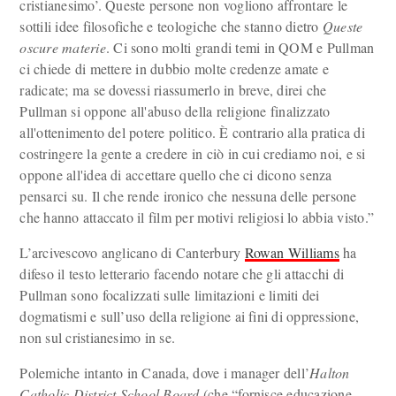
cristianesimo’. Queste persone non vogliono affrontare le
sottili idee filosofiche e teologiche che stanno dietro
Queste
oscure materie
. Ci sono molti grandi temi in QOM e Pullman
ci chiede di mettere in dubbio molte credenze amate e
radicate; ma se dovessi riassumerlo in breve, direi che
Pullman si oppone all'abuso della religione finalizzato
all'ottenimento del potere politico. È contrario alla pratica di
costringere la gente a credere in ciò in cui crediamo noi, e si
oppone all'idea di accettare quello che ci dicono senza
pensarci su. Il che rende ironico che nessuna delle persone
che hanno attaccato il film per motivi religiosi lo abbia visto.”
L’arcivescovo anglicano di Canterbury
Rowan Williams
ha
difeso il testo letterario facendo notare che gli attacchi di
Pullman sono focalizzati sulle limitazioni e limiti dei
dogmatismi e sull’uso della religione ai fini di oppressione,
non sul cristianesimo in se.
Polemiche intanto in Canada, dove i manager dell’
Halton
Catholic District School Board
(che “fornisce educazione