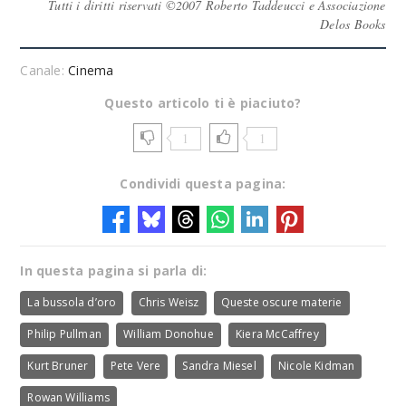
Tutti i diritti riservati ©2007 Roberto Taddeucci e Associazione
Delos Books
Canale:
Cinema
Questo articolo ti è piaciuto?
1
1
Condividi questa pagina:
In questa pagina si parla di:
La bussola d’oro
Chris Weisz
Queste oscure materie
Philip Pullman
William Donohue
Kiera McCaffrey
Kurt Bruner
Pete Vere
Sandra Miesel
Nicole Kidman
Rowan Williams