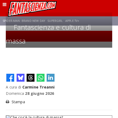
SPIDER-MAN: BRAND NEW DAY
SUPERGIRL
APPLE TV+
Fantascienza e cultura di
SPECIALE
FRANCO RICCIARDIELLO
massa
ZENDAYA
STAR TREK
AVENGERS: DOOMSDAY
NETFLIX
SADIE SINK
STAR TREK: STRANGE NEW WORLDS
A cura di
Carmine Treanni
Domenica
28 giugno 2026
Stampa