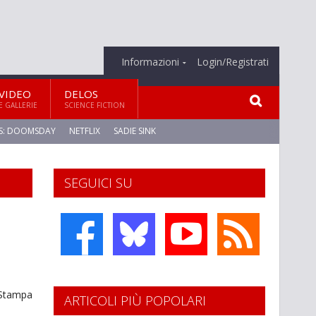
Informazioni
Login/Registrati
VIDEO
DELOS
E GALLERIE
SCIENCE FICTION
S: DOOMSDAY
NETFLIX
SADIE SINK
SEGUICI SU
Stampa
ARTICOLI PIÙ POPOLARI