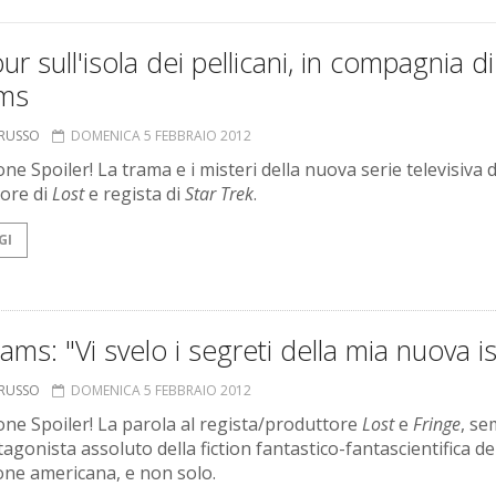
ur sull'isola dei pellicani, in compagnia di 
ms
ORUSSO
DOMENICA 5 FEBBRAIO 2012
ne Spoiler! La trama e i misteri della nuova serie televisiva d
ore di
Lost
e regista di
Star Trek
.
GI
rams: "Vi svelo i segreti della mia nuova i
ORUSSO
DOMENICA 5 FEBBRAIO 2012
one Spoiler! La parola al regista/produttore
Lost
e
Fringe
, s
agonista assoluto della fiction fantastico-fantascientifica de
ione americana, e non solo.