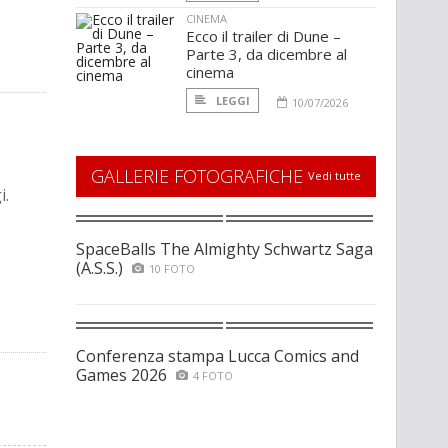
CINEMA
Ecco il trailer di Dune –
Parte 3, da dicembre al
cinema
LEGGI
10/07/2026
GALLERIE FOTOGRAFICHE
Vedi tutte
i.
SpaceBalls The Almighty Schwartz Saga
(A.S.S.)
10 FOTO
Conferenza stampa Lucca Comics and
Games 2026
4 FOTO