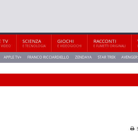
E TV
SCIENZA
GIOCHI
RACCONTI
 VIDEO
E TECNOLOGIA
E VIDEOGIOCHI
E FUMETTI ORIGINALI
APPLE TV+
FRANCO RICCIARDIELLO
ZENDAYA
STAR TREK
AVENGER