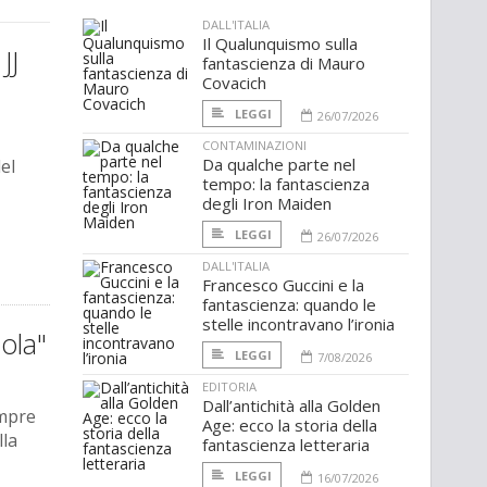
DALL'ITALIA
Il Qualunquismo sulla
JJ
fantascienza di Mauro
Covacich
LEGGI
26/07/2026
CONTAMINAZIONI
Da qualche parte nel
el
tempo: la fantascienza
degli Iron Maiden
LEGGI
26/07/2026
DALL'ITALIA
Francesco Guccini e la
fantascienza: quando le
stelle incontravano l’ironia
sola"
LEGGI
7/08/2026
EDITORIA
Dall’antichità alla Golden
empre
Age: ecco la storia della
lla
fantascienza letteraria
LEGGI
16/07/2026