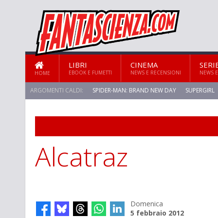
LIBRI
CINEMA
SERI
EBOOK E FUMETTI
NEWS E RECENSIONI
NEWS E
HOME
ARGOMENTI CALDI:
SPIDER-MAN: BRAND NEW DAY
SUPERGIRL
STAR TREK: STRANGE NEW WORLDS
SPECIALE
Alcatraz
Domenica
5 febbraio 2012