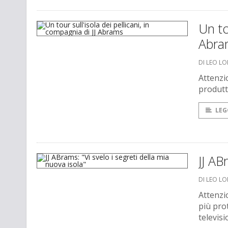
Un to
Abra
DI LEO L
Attenzio
produtt
LEG
JJ AB
DI LEO L
Attenzi
più prot
televis