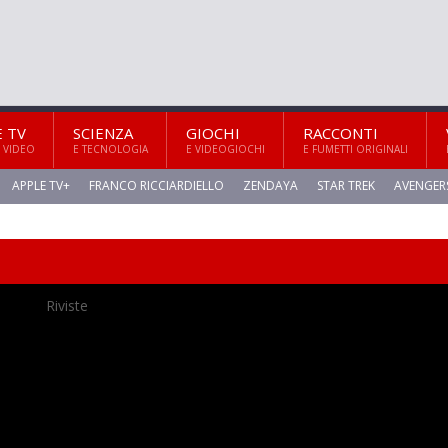
E TV
SCIENZA
GIOCHI
RACCONTI
 VIDEO
E TECNOLOGIA
E VIDEOGIOCHI
E FUMETTI ORIGINALI
APPLE TV+
FRANCO RICCIARDIELLO
ZENDAYA
STAR TREK
AVENGER