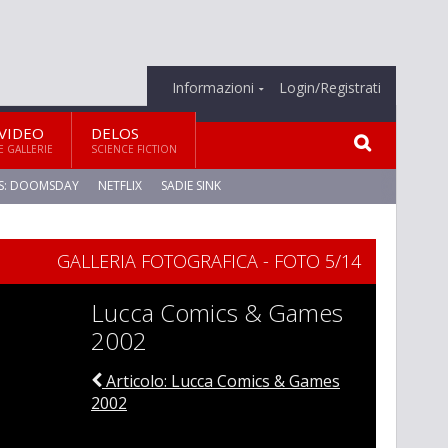
Informazioni
Login/Registrati
VIDEO
DELOS
E GALLERIE
SCIENCE FICTION
S: DOOMSDAY
NETFLIX
SADIE SINK
GALLERIA FOTOGRAFICA - FOTO 5/14
Lucca Comics & Games
2002
Articolo: Lucca Comics & Games
2002