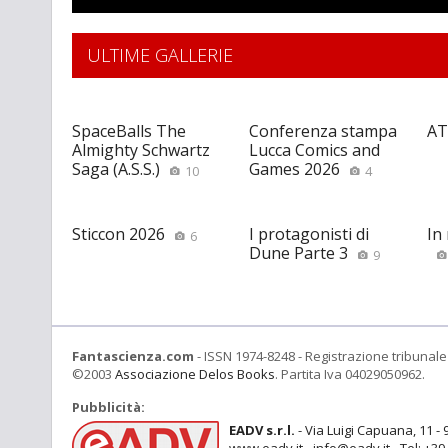
ULTIME GALLERIE
SpaceBalls The
Conferenza stampa
AT
Almighty Schwartz
Lucca Comics and
Saga (A.S.S.)
Games 2026
10
4
Sticcon 2026
I protagonisti di
In
6
Dune Parte 3
9
Fantascienza.com
- ISSN 1974-8248 - Registrazione tribunale 
©2003
Associazione Delos Books
. Partita Iva 04029050962.
Pubblicità:
EADV s.r.l.
- Via Luigi Capuana, 11 - 