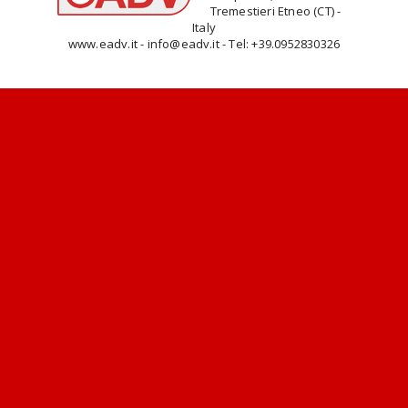
Tremestieri Etneo (CT) -
Italy
www.eadv.it - info@eadv.it - Tel: +39.0952830326