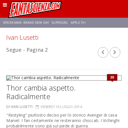
SPIDER-MAN: BRAND NEW DAY
SUPERGIRL
APPLE TV+
Ivan Lusetti
FRANCO RICCIARDIELLO
ZENDAYA
STAR TREK
AVENGERS: DOOMSDAY
Segue - Pagina 2
NETFLIX
SADIE SINK
STAR TREK: STRANGE NEW WORLDS
30
Thor cambia aspetto.
Radicalmente
DI IVAN LUSETTI
VENERDÌ 18 LUGLIO 2014
"Restyling" piuttosto deciso per lo storico Avenger di casa
Marvel. I fan certamente ne resteranno choccati. I Vichinghi
probabilmente sono già sul piede di guerra.